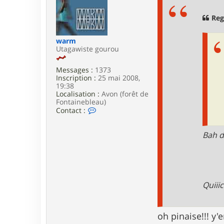
s
m
a
a
g
Reg
e
warm
Utagawiste gourou
Messages :
1373
Inscription :
25 mai 2008,
19:38
Localisation :
Avon (forêt de
Fontainebleau)
C
Contact :
o
n
t
Bah d
a
c
t
e
r
w
Quiiic
a
r
m
oh pinaise!!! y'