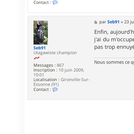
C
Contact :
o
n
t
a
M
par
Seb91
»
23 j
c
e
t
s
Enfin, aujourd'
e
s
j'ai du m'occup
r
a
S
g
pas trop ennuyé
Seb91
B
e
Utagawiste champion
B
Nous sommes ce qu
Messages :
867
Inscription :
10 juin 2009,
10:01
Localisation :
Gironville-Sur-
Essonne (91)
C
Contact :
o
n
t
a
c
t
e
r
S