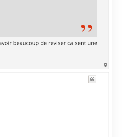
 avoir beaucoup de reviser ca sent une
H
a
u
t