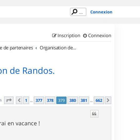
Connexion
Inscription
Connexion
e de partenaires
Organisation de sorties en région Île de France
on de Randos.
Page
379
sur
662
es
1
377
378
379
380
381
662
Précédent
Suivant
…
…
rai en vacance !