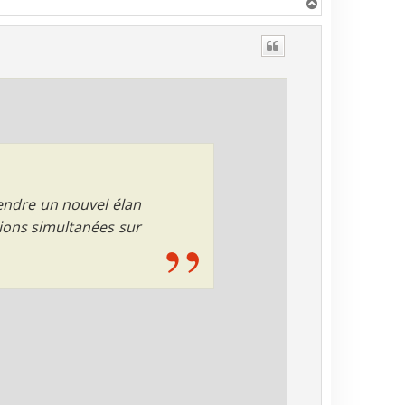
H
a
u
t
rendre un nouvel élan
tions simultanées sur