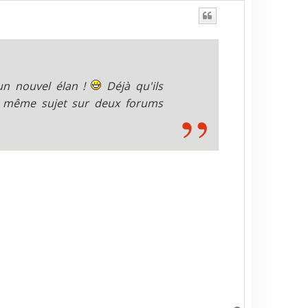
un nouvel élan !
Déjà qu'ils
le même sujet sur deux forums