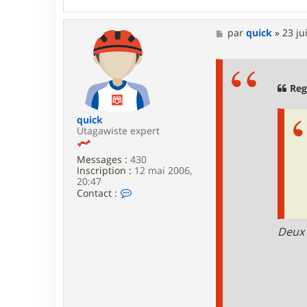
m
a
M
par
quick
»
23 ju
e
s
s
a
g
Reg
e
quick
Utagawiste expert
Messages :
430
Inscription :
12 mai 2006,
20:47
C
Contact :
o
n
t
Deux 
a
c
t
e
r
q
u