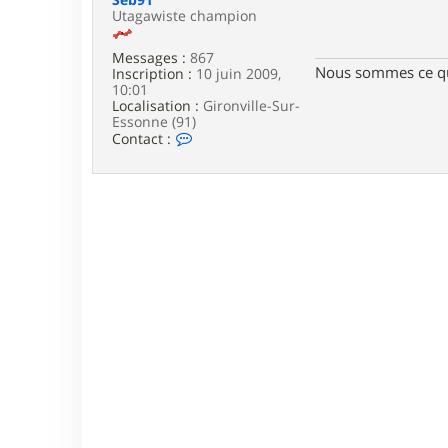
e
Utagawiste champion
Messages :
867
Nous sommes ce qu
Inscription :
10 juin 2009,
10:01
Localisation :
Gironville-Sur-
Essonne (91)
C
Contact :
o
n
t
a
c
t
e
r
S
e
b
9
1