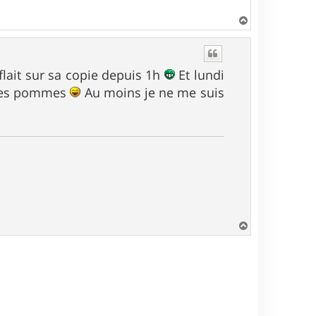
H
a
u
t
nflait sur sa copie depuis 1h
Et lundi
s les pommes
Au moins je ne me suis
H
a
u
t