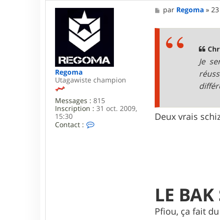
M
par
Regoma
»
23
e
s
s
a
g
Chr
e
Je se
Regoma
réuss
Utagawiste champion
différ
Messages :
815
Inscription :
31 oct. 2009,
Deux vrais schi
15:30
C
Contact :
o
n
t
a
c
t
e
r
LE BAK 
R
e
g
Pfiou, ça fait d
o