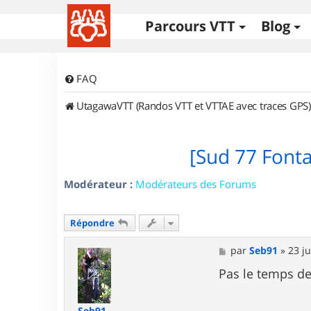
Parcours VTT
Blog
FAQ
UtagawaVTT (Randos VTT et VTTAE avec traces GPS)
[Sud 77 Font
Modérateur :
Modérateurs des Forums
Répondre
M
par
Seb91
»
23 j
e
s
Pas le temps de 
s
a
g
Seb91