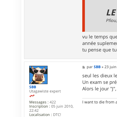
i
c
LE
k
Pfiou,
vu le temps que
année suplemen
tu pense que t
M
par
SBB
»
23 juin
e
s
seul les dieux 
s
Un exam se prép
a
SBB
g
Alors le jour "J
Utagawiste expert
e
I want to die from 
Messages :
422
Inscription :
05 juin 2010,
22:42
Localisation :
DTC!