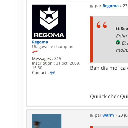
e
M
par
Regoma
»
23
b
e
9
s
1
s
a
g
Seb
e
Enfin
Regoma
Et 
Utagawiste champion
moins
Messages :
815
Inscription :
31 oct. 2009,
Bah dis moi ça
15:30
C
Contact :
o
n
t
a
c
Quiiick cher Qui
t
e
r
R
M
par
warm
»
23 ju
e
e
g
s
o