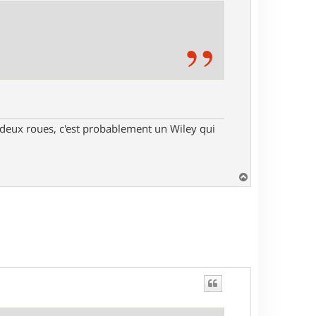
s deux roues, c'est probablement un Wiley qui
H
a
u
t