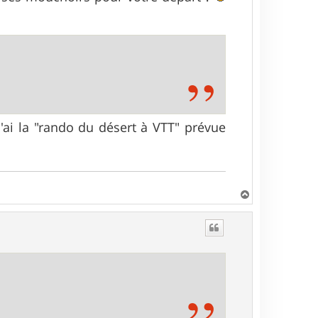
'ai la "rando du désert à VTT" prévue
H
a
u
t