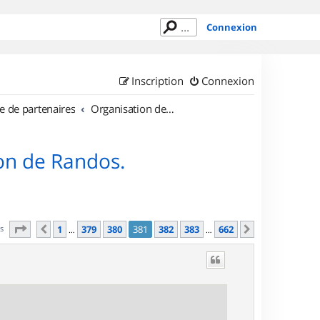
Connexion
Inscription
Connexion
e de partenaires
Organisation de sorties en région Île de France
on de Randos.
Page
381
sur
662
es
1
379
380
381
382
383
662
Précédent
Suivant
…
…