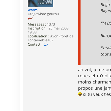
e
Rego 
warm
Bign
Utagawiste gourou
I'M 
Messages :
1373
Inscription :
25 mai 2008,
19:38
Bon j
Localisation :
Avon (forêt de
Fontainebleau)
C
Contact :
Putai
o
n
tout 
t
a
c
t
ah zut, je ne po
e
roues et m'obli
r
w
moins charmant
a
r
propos une jant
m
si tu veux t'