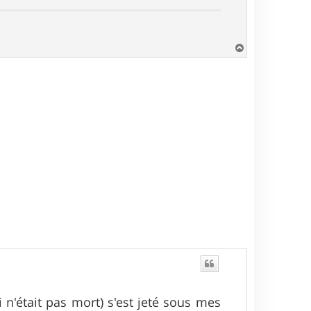
H
a
u
t
i n'était pas mort) s'est jeté sous mes