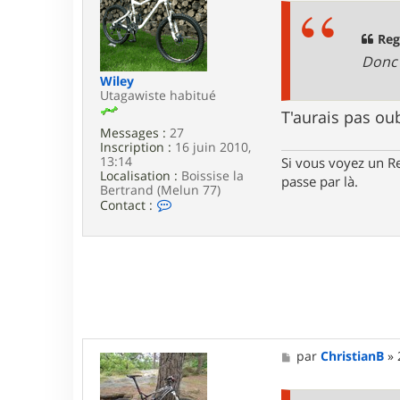
e
s
r
a
R
g
Reg
e
e
Donc 
g
o
Wiley
m
Utagawiste habitué
a
T'aurais pas ou
Messages :
27
Inscription :
16 juin 2010,
13:14
Si vous voyez un Re
Localisation :
Boissise la
passe par là.
Bertrand (Melun 77)
C
Contact :
o
n
t
a
c
t
e
r
W
i
M
par
ChristianB
»
l
e
e
s
y
s