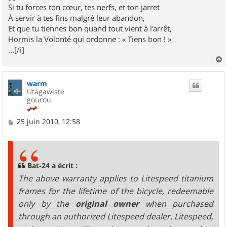
Si tu forces ton cœur, tes nerfs, et ton jarret
À servir à tes fins malgré leur abandon,
Et que tu tiennes bon quand tout vient à l'arrêt,
Hormis la Volonté qui ordonne : « Tiens bon ! »
...[/i]
a
u
warm
t
Utagawiste
gourou
M
25 juin 2010, 12:58
e
s
s
a
g
Bat-24 a écrit :
e
The above warranty applies to Litespeed titanium
frames for the lifetime of the bicycle, redeemable
only by the
original owner
when purchased
through an authorized Litespeed dealer. Litespeed,