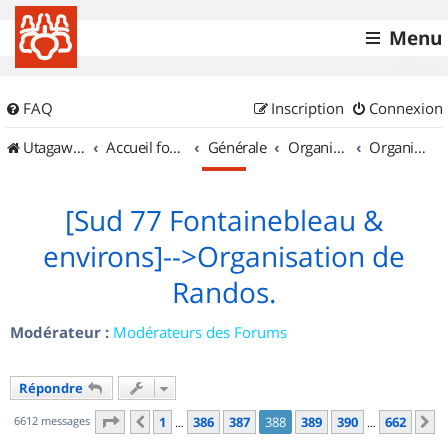
Menu
FAQ
Inscription
Connexion
UtagawaVTT (Randos VTT et VTTAE avec traces GPS)
Accueil forum
Générale
Organisation de sorties & Recherche de partenaires
Organisation de sorties en région Île de France
[Sud 77 Fontainebleau &
environs]-->Organisation de
Randos.
Modérateur :
Modérateurs des Forums
Répondre
Page
388
sur
662
6612 messages
1
386
387
388
389
390
662
Précédent
S
…
…