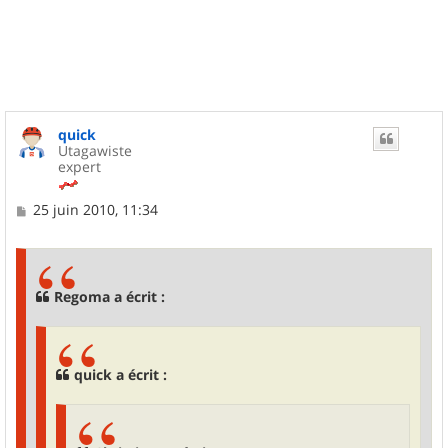
u
t
quick
Utagawiste
expert
M
25 juin 2010, 11:34
e
s
s
a
g
Regoma a écrit :
e
quick a écrit :