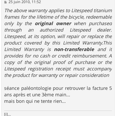
M
25 juin 2010, 11:52
e
s
The above warranty applies to Litespeed titanium
s
frames for the lifetime of the bicycle, redeemable
a
g
only by the
original owner
when purchased
e
through an authorized Litespeed dealer.
Litespeed, at its option, will repair or replace the
product covered by this Limited Warranty.This
Limited Warranty is
non-transferable
and it
provides for no cash or credit reimbursement. A
copy of the original proof of purchase or the
Litespeed registration receipt must accompany
the product for warranty or repair consideration
séance paléontologie pour retrouver la facture 5
ans après et une 3ème main...
mais bon qui ne tente rien...
[i]...