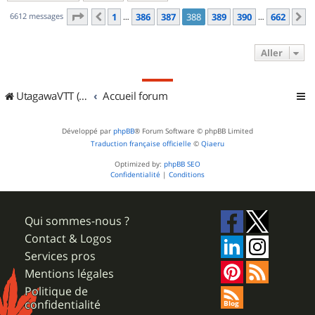
Page
388
sur
662
6612 messages
1
386
387
388
389
390
662
Précédent
S
…
…
Aller
UtagawaVTT (Randos VTT et VTTAE avec traces GPS)
Accueil forum
Développé par
phpBB
® Forum Software © phpBB Limited
Traduction française officielle
©
Qiaeru
Optimized by:
phpBB SEO
Confidentialité
|
Conditions
Qui sommes-nous ?
Contact & Logos
Services pros
Mentions légales
Politique de
confidentialité