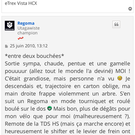
eTrex Vista HCX
a
u
Regoma
t
Utagawiste
champion
M
25 juin 2010, 13:12
e
s
*entre deux bouchées*
s
Sortie sympa, chaude, pentue et une gamelle
a
g
pouuuur (allez tout le monde l'a deviné) MOI !
e
C'était grandiose, mais personne n'a vu
Je
descendais et, trajectoire en carton oblige, ma
main droite frappe violemment un arbre. S'en
suit un Regoma en mode tourniquet et roulé
boulé sur le dos
Mais bon, plus de dégâts pour
mon vélo que pour moi (malheureusement ?).
Remote de la TDS HS (mais ça marche encore) et
heureusement le shifter et le levier de frein ont