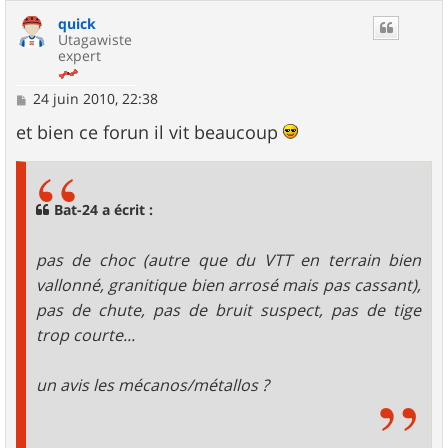
quick
Utagawiste
expert
M
24 juin 2010, 22:38
e
s
et bien ce forun il vit beaucoup
s
a
g
e
Bat-24 a écrit :
pas de choc (autre que du VTT en terrain bien
vallonné, granitique bien arrosé mais pas cassant),
pas de chute, pas de bruit suspect, pas de tige
trop courte...
un avis les mécanos/métallos ?