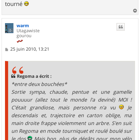
tourné
a
u
warm
t
Utagawiste
gourou
M
25 juin 2010, 13:21
e
s
s
a
g
Regoma a écrit :
e
*entre deux bouchées*
Sortie sympa, chaude, pentue et une gamelle
pouuuur (allez tout le monde l'a deviné) MOI !
C'était grandiose, mais personne n'a vu
Je
descendais et, trajectoire en carton oblige, ma
main droite frappe violemment un arbre. S'en suit
un Regoma en mode tourniquet et roulé boulé sur
le dos
Mais bon, plus de dégâts pour mon vélo