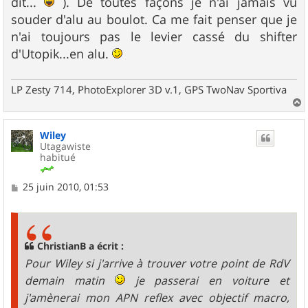
dit...
). De toutes façons je n'ai jamais vu
souder d'alu au boulot. Ca me fait penser que je
n'ai toujours pas le levier cassé du shifter
d'Utopik...en alu.
LP Zesty 714, PhotoExplorer 3D v.1, GPS TwoNav Sportiva
a
u
Wiley
t
Utagawiste
habitué
M
25 juin 2010, 01:53
e
s
s
a
g
ChristianB a écrit :
e
Pour Wiley si j'arrive à trouver votre point de RdV
demain matin
je passerai en voiture et
j'amènerai mon APN reflex avec objectif macro,