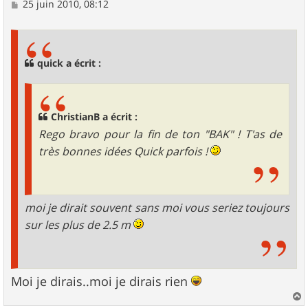
M
25 juin 2010, 08:12
e
s
s
a
g
quick a écrit :
e
ChristianB a écrit :
Rego bravo pour la fin de ton "BAK" ! T'as de
très bonnes idées Quick parfois !
moi je dirait souvent sans moi vous seriez toujours
sur les plus de 2.5 m
Moi je dirais..moi je dirais rien
a