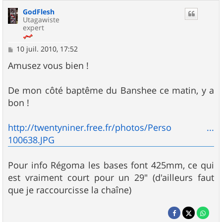
GodFlesh
Utagawiste
expert
M
10 juil. 2010, 17:52
e
s
Amusez vous bien !
s
a
g
De mon côté baptême du Banshee ce matin, y a
e
bon !
http://twentyniner.free.fr/photos/Perso ...
100638.JPG
Pour info Régoma les bases font 425mm, ce qui
est vraiment court pour un 29" (d'ailleurs faut
que je raccourcisse la chaîne)