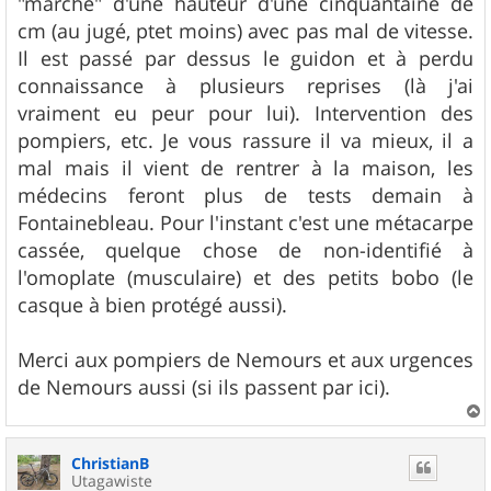
"marche" d'une hauteur d'une cinquantaine de
a
g
cm (au jugé, ptet moins) avec pas mal de vitesse.
e
Il est passé par dessus le guidon et à perdu
connaissance à plusieurs reprises (là j'ai
vraiment eu peur pour lui). Intervention des
pompiers, etc. Je vous rassure il va mieux, il a
mal mais il vient de rentrer à la maison, les
médecins feront plus de tests demain à
Fontainebleau. Pour l'instant c'est une métacarpe
cassée, quelque chose de non-identifié à
l'omoplate (musculaire) et des petits bobo (le
casque à bien protégé aussi).
Merci aux pompiers de Nemours et aux urgences
de Nemours aussi (si ils passent par ici).
a
u
ChristianB
t
Utagawiste