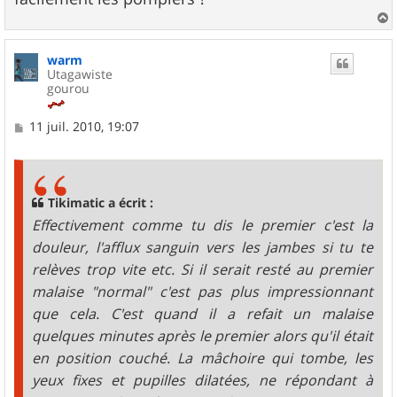
a
u
warm
t
Utagawiste
gourou
M
11 juil. 2010, 19:07
e
s
s
a
g
Tikimatic a écrit :
e
Effectivement comme tu dis le premier c'est la
douleur, l'afflux sanguin vers les jambes si tu te
relèves trop vite etc. Si il serait resté au premier
malaise "normal" c'est pas plus impressionnant
que cela. C'est quand il a refait un malaise
quelques minutes après le premier alors qu'il était
en position couché. La mâchoire qui tombe, les
yeux fixes et pupilles dilatées, ne répondant à