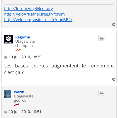
http://forum.VingtNeuf.org
http://VeloArtisanal.free.fr/forum
http://velocomposite.free.fr/phpBB2/
a
u
Regoma
t
Utagawiste
champion
M
10 juil. 2010, 18:35
e
s
Les bases courtes augmentent le rendement
s
c'est ça ?
a
g
e
a
u
warm
t
Utagawiste
gourou
M
10 juil. 2010, 18:51
e