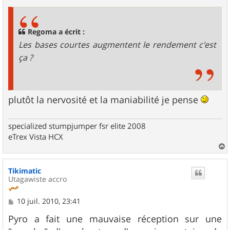
s
s
a
g
Regoma a écrit :
e
Les bases courtes augmentent le rendement c'est
ça ?
plutôt la nervosité et la maniabilité je pense
specialized stumpjumper fsr elite 2008
eTrex Vista HCX
a
u
Tikimatic
t
Utagawiste accro
M
10 juil. 2010, 23:41
e
s
Pyro a fait une mauvaise réception sur une
s