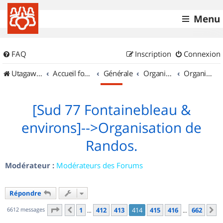
Menu
FAQ
Inscription
Connexion
UtagawaVTT (Randos VTT et VTTAE avec traces GPS)
Accueil forum
Générale
Organisation de sorties & Recherche de partenaires
Organisation de sorties en région Île de France
[Sud 77 Fontainebleau &
environs]-->Organisation de
Randos.
Modérateur :
Modérateurs des Forums
Répondre
Page
414
sur
662
6612 messages
1
412
413
414
415
416
662
Précédent
S
…
…