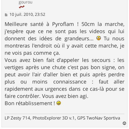
gourou
M
10 juil. 2010, 23:52
e
s
Meilleure santé à Pyroflam ! 50cm la marche,
s
j'espère que ce ne sont pas les videos qui lui
a
g
donnent des idées de grandeurs...
Tu nous
e
montreras l'endroit où il y avait cette marche, je
ne vois pas comme ça.
Vous avez bien fait d'appeler les secours : les
vertiges après une chute c'est pas bon signe, on
peut avoir l'air d'aller bien et puis après perdre
plus ou moins connaissance : faut aller
rapidement aux urgences dans ce cas-là pour se
faire contrôler. Vous avez bien agi.
Bon rétablissement !
LP Zesty 714, PhotoExplorer 3D v.1, GPS TwoNav Sportiva
a