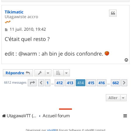
a
u
Tikimatic
t
Utagawiste accro
M
11 juil. 2010, 19:42
e
s
C'était quel resto ?
s
a
g
edit : @warm : ah bin je dois confondre.
e
a
u
Répondre
t
Page
414
sur
662
6612 messages
1
412
413
414
415
416
662
Précédent
S
…
…
Aller
UtagawaVTT (Randos VTT et VTTAE avec traces GPS)
Accueil forum
Développé par
phpBB
® Forum Software © phpBB Limited