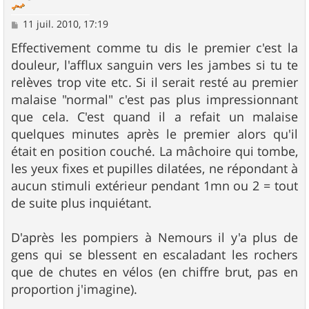
M
11 juil. 2010, 17:19
e
s
Effectivement comme tu dis le premier c'est la
s
douleur, l'afflux sanguin vers les jambes si tu te
a
g
relèves trop vite etc. Si il serait resté au premier
e
malaise "normal" c'est pas plus impressionnant
que cela. C'est quand il a refait un malaise
quelques minutes après le premier alors qu'il
était en position couché. La mâchoire qui tombe,
les yeux fixes et pupilles dilatées, ne répondant à
aucun stimuli extérieur pendant 1mn ou 2 = tout
de suite plus inquiétant.
D'après les pompiers à Nemours il y'a plus de
gens qui se blessent en escaladant les rochers
que de chutes en vélos (en chiffre brut, pas en
proportion j'imagine).