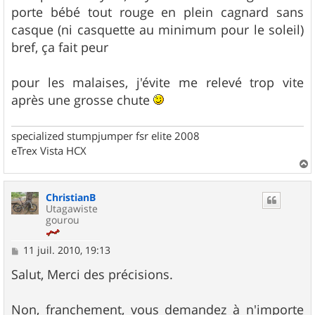
porte bébé tout rouge en plein cagnard sans
casque (ni casquette au minimum pour le soleil)
bref, ça fait peur
pour les malaises, j'évite me relevé trop vite
après une grosse chute
specialized stumpjumper fsr elite 2008
eTrex Vista HCX
a
u
ChristianB
t
Utagawiste
gourou
M
11 juil. 2010, 19:13
e
s
Salut, Merci des précisions.
s
a
g
Non, franchement, vous demandez à n'importe