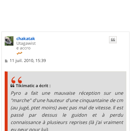
u
t
chakatak
Utagawist
e accro
M
11 juil. 2010, 15:39
e
s
s
a
g
Tikimatic a écrit :
e
Pyro a fait une mauvaise réception sur une
"marche" d'une hauteur d'une cinquantaine de cm
(au jugé, ptet moins) avec pas mal de vitesse. Il est
passé par dessus le guidon et à perdu
connaissance à plusieurs reprises (là j'ai vraiment
eu peur pour lui).