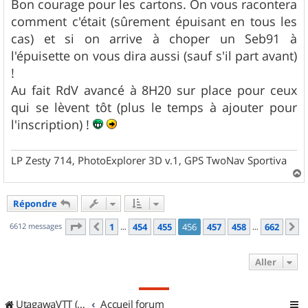
g
Bon courage pour les cartons. On vous racontera
e
comment c'était (sûrement épuisant en tous les
cas) et si on arrive à choper un Seb91 à
l'épuisette on vous dira aussi (sauf s'il part avant)
!
Au fait RdV avancé à 8H20 sur place pour ceux
qui se lèvent tôt (plus le temps à ajouter pour
l'inscription) !
LP Zesty 714, PhotoExplorer 3D v.1, GPS TwoNav Sportiva
a
u
Répondre
t
Page
456
sur
662
6612 messages
1
454
455
456
457
458
662
Précédent
S
…
…
Aller
UtagawaVTT (Randos VTT et VTTAE avec traces GPS)
Accueil forum