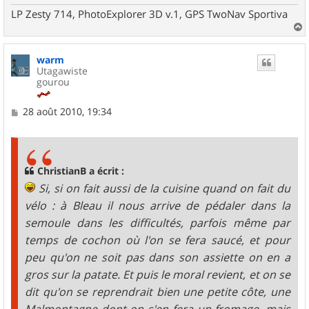
LP Zesty 714, PhotoExplorer 3D v.1, GPS TwoNav Sportiva
a
u
warm
t
Utagawiste
gourou
M
28 août 2010, 19:34
e
s
s
a
g
ChristianB a écrit :
e
Si, si on fait aussi de la cuisine quand on fait du
vélo : à Bleau il nous arrive de pédaler dans la
semoule dans les difficultés, parfois même par
temps de cochon où l'on se fera saucé, et pour
peu qu'on ne soit pas dans son assiette on en a
gros sur la patate. Et puis le moral revient, et on se
dit qu'on se reprendrait bien une petite côte, une