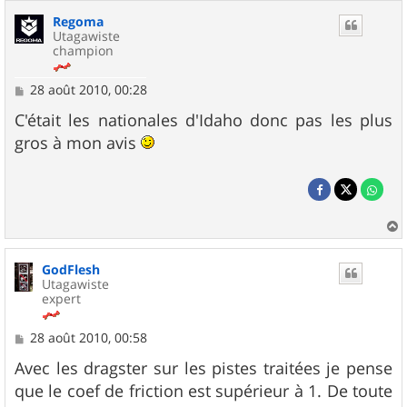
Regoma
Utagawiste
champion
M
28 août 2010, 00:28
e
s
C'était les nationales d'Idaho donc pas les plus
s
gros à mon avis
a
g
e
a
u
GodFlesh
t
Utagawiste
expert
M
28 août 2010, 00:58
e
s
Avec les dragster sur les pistes traitées je pense
s
que le coef de friction est supérieur à 1. De toute
a