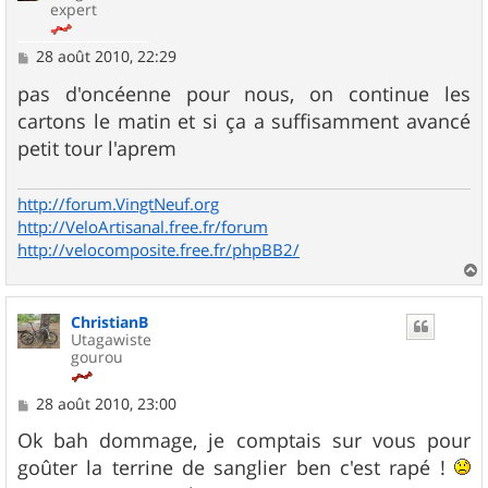
expert
M
28 août 2010, 22:29
e
s
pas d'oncéenne pour nous, on continue les
s
cartons le matin et si ça a suffisamment avancé
a
g
petit tour l'aprem
e
http://forum.VingtNeuf.org
http://VeloArtisanal.free.fr/forum
http://velocomposite.free.fr/phpBB2/
a
u
ChristianB
t
Utagawiste
gourou
M
28 août 2010, 23:00
e
s
Ok bah dommage, je comptais sur vous pour
s
goûter la terrine de sanglier ben c'est rapé !
a