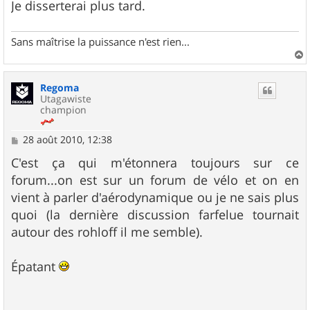
Je disserterai plus tard.
Sans maîtrise la puissance n'est rien...
a
u
Regoma
t
Utagawiste
champion
M
28 août 2010, 12:38
e
s
C'est ça qui m'étonnera toujours sur ce
s
forum...on est sur un forum de vélo et on en
a
g
vient à parler d'aérodynamique ou je ne sais plus
e
quoi (la dernière discussion farfelue tournait
autour des rohloff il me semble).
Épatant