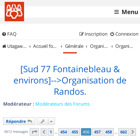
Menu
FAQ
Inscription
Connexion
UtagawaVTT (Randos VTT et VTTAE avec traces GPS)
Accueil forum
Générale
Organisation de sorties & Recherche de partenaires
Organisation de sorties en région Île de France
[Sud 77 Fontainebleau &
environs]-->Organisation de
Randos.
Modérateur :
Modérateurs des Forums
Répondre
Page
456
sur
662
6612 messages
1
454
455
456
457
458
662
Précédent
S
…
…