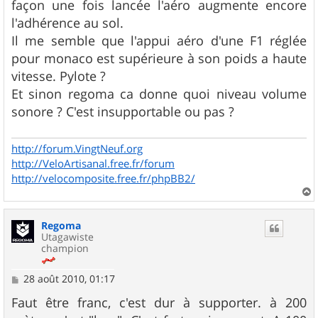
g
façon une fois lancée l'aéro augmente encore
e
l'adhérence au sol.
Il me semble que l'appui aéro d'une F1 réglée
pour monaco est supérieure à son poids a haute
vitesse. Pylote ?
Et sinon regoma ca donne quoi niveau volume
sonore ? C'est insupportable ou pas ?
http://forum.VingtNeuf.org
http://VeloArtisanal.free.fr/forum
http://velocomposite.free.fr/phpBB2/
a
u
Regoma
t
Utagawiste
champion
M
28 août 2010, 01:17
e
s
Faut être franc, c'est dur à supporter. à 200
s