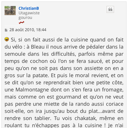
u
ChristianB
t
Utagawiste
gourou
M
28 août 2010, 18:44
e
s
Si, si on fait aussi de la cuisine quand on fait
s
du vélo : à Bleau il nous arrive de pédaler dans la
a
g
semoule dans les difficultés, parfois même par
e
temps de cochon où l'on se fera saucé, et pour
peu qu'on ne soit pas dans son assiette on en a
gros sur la patate. Et puis le moral revient, et on
se dit qu'on se reprendrait bien une petite côte,
une Malmontagne dont on s'en fera un fromage,
mais comme on est gourmand et qu'on ne veut
pas perdre une miette de la rando aussi coriace
soit-elle, on ira jusqu'au bout du plat...avant de
rendre son tablier. Tu vois chakatak, même en
roulant tu n'échappes pas à la cuisine ! Je n'ai