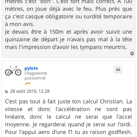
mètres c'est "bon". C'est fort mais correct. A 100
a
g
mètres, on joue déjà avec le feu. Plus près que
e
ça c'est casque obligatoire ou surdité temporaire
à mon avis.
Je devais être à 150m et après avoir suivit une
quinzaine de départ je n'avais pas mal à la tête
mais l'impression d'avoir les tympans meurtris.
a
u
pylote
t
Utagawiste
passionné
M
28 août 2010, 12:28
e
s
C'est pas tout à fait juste ton calcul Christian. La
s
vitesse et donc l'accélération ne sont pas
a
g
linéaire, donc le calcul ne serai que l'accel
e
moyenne. Je regarderai quand je serai sur l'ordi.
Pour l'appui aero d'une f1 tu as raison godflesh.