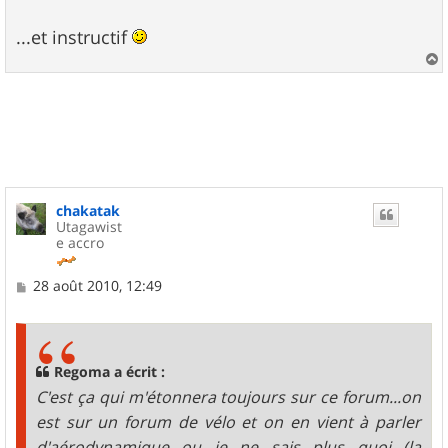
...et instructif
a
u
t
chakatak
Utagawist
e accro
M
28 août 2010, 12:49
e
s
s
a
g
Regoma a écrit :
e
C'est ça qui m'étonnera toujours sur ce forum...on
est sur un forum de vélo et on en vient à parler
d'aérodynamique ou je ne sais plus quoi (la