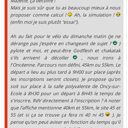
Mazette, ça décoiffe !
Mais je suis sûr que tu as beaucoup mieux à nous
proposer comme calcul !
Ah, la simulation !
(enfin moi je suis plutôt "essai").
Ah au fait pour le vélo du dimanche matin (je ne
dérange pas j'espère en changeant de sujet ?
)
pylote et moi, et peut-être Godflesh et chakatak
s'ils arrivent à décoller
, nous irons à
l'Oncéenne. Parcours non défini, 45km ou 55km. Le
départ a lieu au plus tard à 9H00 sur place (après
les inscriptions seront closes). Je propose qu'on
soit sur place à la salle polyvalente de Oncy-sur-
Ecole à 8H30 pour un départ à 8H45 le temps de
s'inscrire, RdV directement à l'inscription ? A noter
que l'affiche mentionne 40km et 55km, le site 45 et
55 (et si ça se trouve ça fera ni 40 ni 45
). Je
pense qu'on peut aviser en fonction du temps qu'il