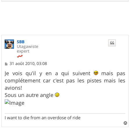
a
u
t
SBB
Utagawiste
expert
M
31 août 2010, 03:08
e
s
Je vois qu'il y en a qui suivent
mais pas
s
complétement car c'est pas les pistes mais les
a
g
avions!
e
Sous un autre angle
I want to die from an overdose of ride
a