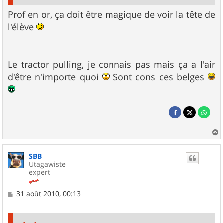
Prof en or, ça doit être magique de voir la tête de
l'élève
Le tractor pulling, je connais pas mais ça a l'air
d'être n'importe quoi
Sont cons ces belges
a
u
SBB
t
Utagawiste
expert
M
31 août 2010, 00:13
e
s
s