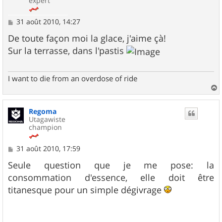
expert
M
31 août 2010, 14:27
e
s
De toute façon moi la glace, j'aime çà!
s
Sur la terrasse, dans l'pastis
a
g
e
I want to die from an overdose of ride
a
u
Regoma
t
Utagawiste
champion
M
31 août 2010, 17:59
e
s
Seule question que je me pose: la
s
consommation d'essence, elle doit être
a
g
titanesque pour un simple dégivrage
e