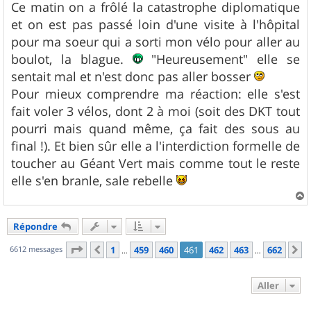
Ce matin on a frôlé la catastrophe diplomatique
et on est pas passé loin d'une visite à l'hôpital
pour ma soeur qui a sorti mon vélo pour aller au
boulot, la blague.
"Heureusement" elle se
sentait mal et n'est donc pas aller bosser
Pour mieux comprendre ma réaction: elle s'est
fait voler 3 vélos, dont 2 à moi (soit des DKT tout
pourri mais quand même, ça fait des sous au
final !). Et bien sûr elle a l'interdiction formelle de
toucher au Géant Vert mais comme tout le reste
elle s'en branle, sale rebelle
a
u
Répondre
t
Page
461
sur
662
6612 messages
1
459
460
461
462
463
662
Précédent
S
…
…
Aller