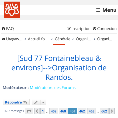
Menu
FAQ
Inscription
Connexion
UtagawaVTT (Randos VTT et VTTAE avec traces GPS)
Accueil forum
Générale
Organisation de sorties & Recherche de partenaires
Organisation de sorties en région Île de France
[Sud 77 Fontainebleau &
environs]-->Organisation de
Randos.
Modérateur :
Modérateurs des Forums
Répondre
Page
461
sur
662
6612 messages
1
459
460
461
462
463
662
Précédent
S
…
…