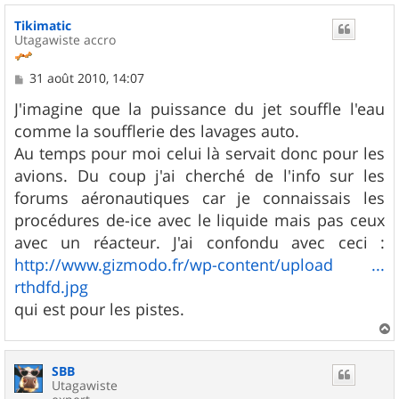
u
Tikimatic
t
Utagawiste accro
M
31 août 2010, 14:07
e
s
J'imagine que la puissance du jet souffle l'eau
s
comme la soufflerie des lavages auto.
a
g
Au temps pour moi celui là servait donc pour les
e
avions. Du coup j'ai cherché de l'info sur les
forums aéronautiques car je connaissais les
procédures de-ice avec le liquide mais pas ceux
avec un réacteur. J'ai confondu avec ceci :
http://www.gizmodo.fr/wp-content/upload ...
rthdfd.jpg
qui est pour les pistes.
a
u
SBB
t
Utagawiste