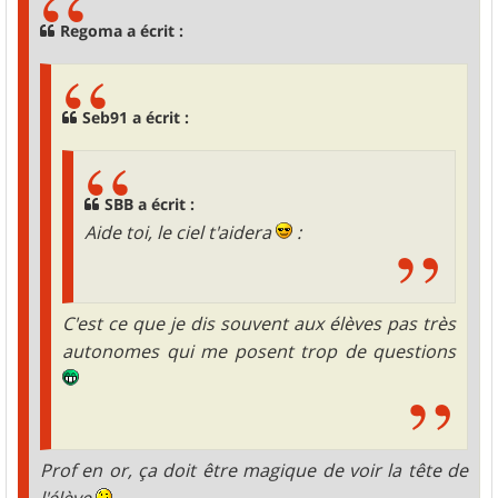
a
g
Regoma a écrit :
e
Seb91 a écrit :
SBB a écrit :
Aide toi, le ciel t'aidera
:
C'est ce que je dis souvent aux élèves pas très
autonomes qui me posent trop de questions
Prof en or, ça doit être magique de voir la tête de
l'élève