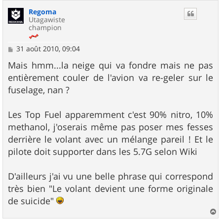
u
Regoma
t
Utagawiste
champion
M
31 août 2010, 09:04
e
s
Mais hmm...la neige qui va fondre mais ne pas
s
entièrement couler de l'avion va re-geler sur le
a
g
fuselage, nan ?
e
Les Top Fuel apparemment c'est 90% nitro, 10%
methanol, j'oserais même pas poser mes fesses
derrière le volant avec un mélange pareil ! Et le
pilote doit supporter dans les 5.7G selon Wiki
D'ailleurs j'ai vu une belle phrase qui correspond
très bien "Le volant devient une forme originale
de suicide"
a