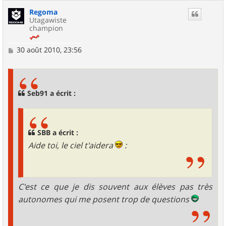
Regoma
Utagawiste
champion
M
30 août 2010, 23:56
e
s
s
a
g
Seb91 a écrit :
e
SBB a écrit :
Aide toi, le ciel t'aidera
:
C'est ce que je dis souvent aux élèves pas très
autonomes qui me posent trop de questions