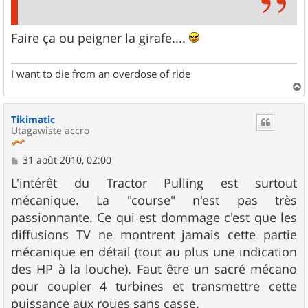
Faire ça ou peigner la girafe....
I want to die from an overdose of ride
a
u
Tikimatic
t
Utagawiste accro
M
31 août 2010, 02:00
e
s
L'intérêt du Tractor Pulling est surtout
s
mécanique. La "course" n'est pas très
a
g
passionnante. Ce qui est dommage c'est que les
e
diffusions TV ne montrent jamais cette partie
mécanique en détail (tout au plus une indication
des HP à la louche). Faut être un sacré mécano
pour coupler 4 turbines et transmettre cette
puissance aux roues sans casse.