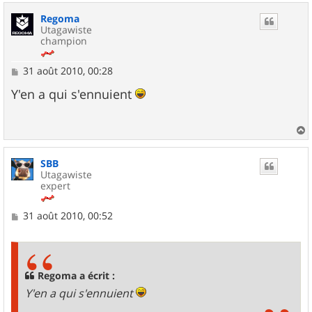
u
Regoma
t
Utagawiste
champion
M
31 août 2010, 00:28
e
s
Y'en a qui s'ennuient
s
a
g
e
a
u
SBB
t
Utagawiste
expert
M
31 août 2010, 00:52
e
s
s
a
g
Regoma a écrit :
e
Y'en a qui s'ennuient