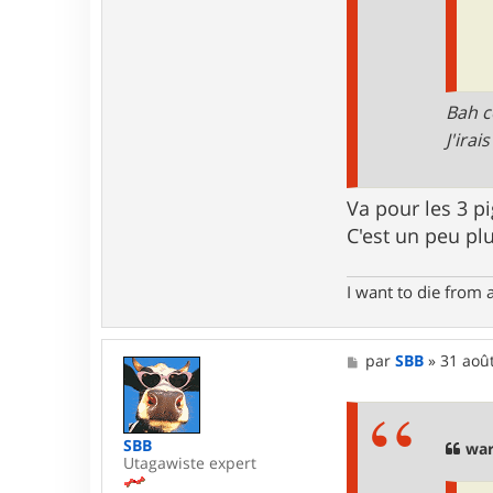
o
n
t
a
c
t
e
Bah c
r
J'ira
S
B
B
Va pour les 3 p
C'est un peu plu
I want to die from 
M
par
SBB
»
31 août
e
s
s
a
SBB
g
war
Utagawiste expert
e