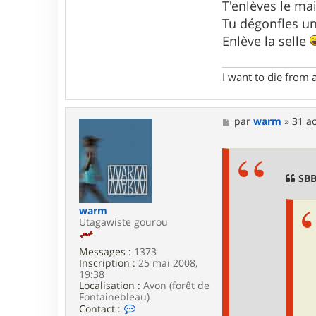
T'enlèves le ma
Tu dégonfles u
Enlève la selle
I want to die from 
M
par
warm
»
31 a
e
s
s
a
g
SBB
e
warm
Utagawiste gourou
Messages :
1373
Inscription :
25 mai 2008,
19:38
Localisation :
Avon (forêt de
Fontainebleau)
C
Contact :