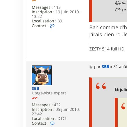
@Juli
Messages :
113
Ok pou
Inscription :
19 juin 2010,
13:22
Localisation :
89
C
Contact :
Bah comme d'hab
o
J'irais bien rou
n
t
a
c
ZESTY 514 full HD
t
e
r
j
M
par
SBB
»
31 août
u
e
l
s
i
s
e
a
SBB
n
g
juli
Utagawiste expert
8
e
9
Messages :
422
Inscription :
05 juin 2010,
22:42
Localisation :
DTC!
C
Contact :