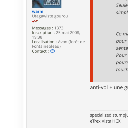
e
Seule
warm
simpl
Utagawiste gourou
Messages :
1373
Inscription :
25 mai 2008,
Ce ma
19:38
pour 
Localisation :
Avon (forêt de
Fontainebleau)
senta
C
Contact :
Pour 
o
n
pourr
t
a
touch
c
t
e
anti-vol + une 
r
w
a
r
m
specialized stumpj
eTrex Vista HCX