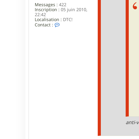
Messages :
422
Inscription :
05 juin 2010,
22:42
Localisation :
DTC!
C
Contact :
o
n
t
a
c
t
e
r
S
B
B
anti-