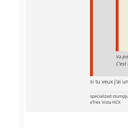
o
n
t
a
c
t
e
r
w
a
r
m
Va po
C'est
si tu veux j'ai
specialized stumpj
eTrex Vista HCX