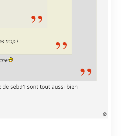
as trop !
oche
 de seb91 sont tout aussi bien
H
a
u
t