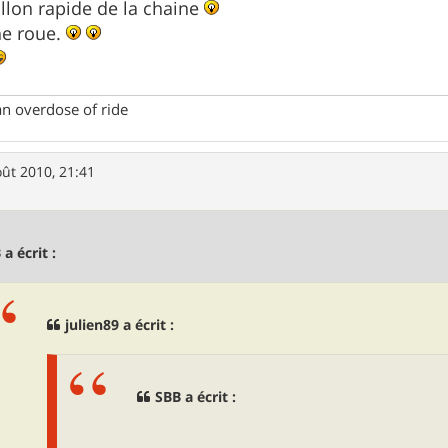
illon rapide de la chaine
ne roue.
an overdose of ride
oût 2010, 21:41
 a écrit :
julien89 a écrit :
SBB a écrit :