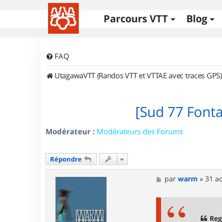
Parcours VTT
Blog
FAQ
UtagawaVTT (Randos VTT et VTTAE avec traces GPS)
[Sud 77 Font
Modérateur :
Modérateurs des Forums
Répondre
M
par
warm
»
31 a
e
s
s
a
g
Reg