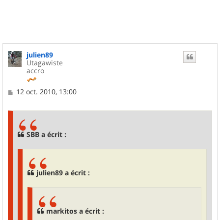
t
julien89
Utagawiste
accro
M
12 oct. 2010, 13:00
e
s
s
a
g
SBB a écrit :
e
julien89 a écrit :
markitos a écrit :