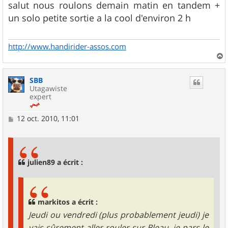
s
salut nous roulons demain matin en tandem +
s
un solo petite sortie a la cool d'environ 2 h
a
g
e
http://www.handirider-assos.com
a
u
SBB
t
Utagawiste
expert
M
12 oct. 2010, 11:01
e
s
s
a
g
julien89 a écrit :
e
markitos a écrit :
Jeudi ou vendredi (plus probablement jeudi) je
vais sûrement aller rouler sur Bleau, je pars le