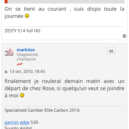
On se tient au courant , suis dispo toute la
journée
ZESTY 514 full HD
a
u
markitos
t
Utagawiste
champion
M
13 oct. 2010, 18:43
e
s
finalement je roulerai demain matin avec un
s
départ de chez Rose, si quelqu'un veut se joindre
a
g
à moi
e
Specialized Camber Elite Carbon 2016
garmin
edge
530
Suunto Ambit