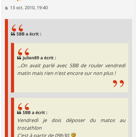
M
13 oct. 2010, 19:40
e
s
s
a
g
SBB a écrit :
e
julien89 a écrit :
...On avait parlé avec SBB de rouler vendredi
matin mais rien n'est encore sur non plus !
SBB a écrit :
Vendredi je dois déposer du matos au
trocathlon
C'est à partir de 09h30.