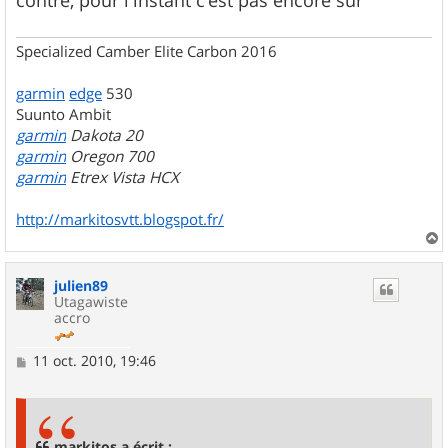
Specialized Camber Elite Carbon 2016
garmin
edge
530
Suunto Ambit
garmin
Dakota 20
garmin
Oregon 700
garmin
Etrex Vista HCX
http://markitosvtt.blogspot.fr/
a
u
julien89
t
Utagawiste
accro
M
11 oct. 2010, 19:46
e
s
s
a
g
markitos a écrit :