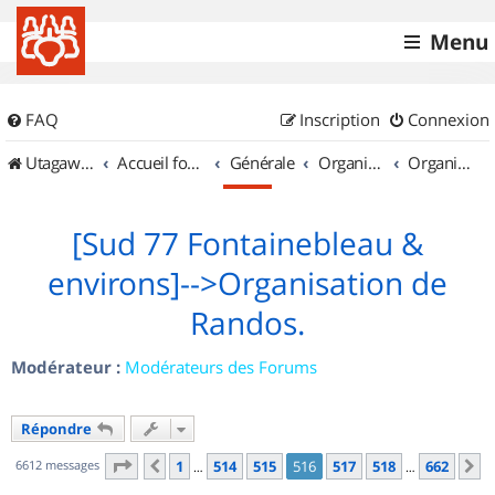
Menu
FAQ
Inscription
Connexion
UtagawaVTT (Randos VTT et VTTAE avec traces GPS)
Accueil forum
Générale
Organisation de sorties & Recherche de partenaires
Organisation de sorties en région Île de France
[Sud 77 Fontainebleau &
environs]-->Organisation de
Randos.
Modérateur :
Modérateurs des Forums
Répondre
Page
516
sur
662
6612 messages
1
514
515
516
517
518
662
Précédent
S
…
…