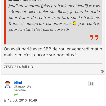
e
Jeudi ou vendredi (plus probablement jeudi) je vais
sûrement aller rouler sur Bleau, je pars le matin
pour éviter de rentrer trop tard sur la banlieue.
Donc si quelqu'un est intéressé
par contre,
pour l'instant c'est pas encore sûr
On avait parlé avec SBB de rouler vendredi matin
mais rien n'est encore sur non plus !
ZESTY 514 full HD
a
u
blind
t
Utagawiste
habitué
M
12 oct. 2010, 10:49
e