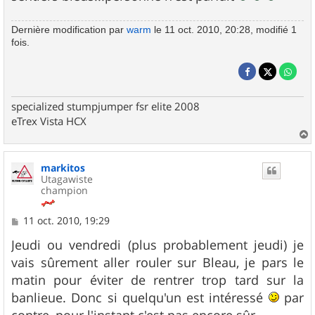
Dernière modification par
warm
le 11 oct. 2010, 20:28, modifié 1
fois.
specialized stumpjumper fsr elite 2008
eTrex Vista HCX
a
u
markitos
t
Utagawiste
champion
M
11 oct. 2010, 19:29
e
s
Jeudi ou vendredi (plus probablement jeudi) je
s
vais sûrement aller rouler sur Bleau, je pars le
a
g
matin pour éviter de rentrer trop tard sur la
e
banlieue. Donc si quelqu'un est intéressé
par
contre, pour l'instant c'est pas encore sûr