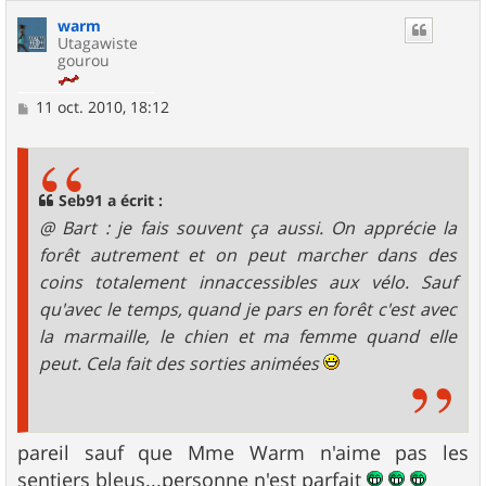
warm
Utagawiste
gourou
M
11 oct. 2010, 18:12
e
s
s
a
g
Seb91 a écrit :
e
@ Bart : je fais souvent ça aussi. On apprécie la
forêt autrement et on peut marcher dans des
coins totalement innaccessibles aux vélo. Sauf
qu'avec le temps, quand je pars en forêt c'est avec
la marmaille, le chien et ma femme quand elle
peut. Cela fait des sorties animées
pareil sauf que Mme Warm n'aime pas les
sentiers bleus...personne n'est parfait