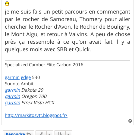
s
a
g
je me suis fais un petit parcours en commençant
e
par le rocher de Samoreau, Thomery pour aller
chercher le Rocher d'Avon, le Rocher de Bouligny,
le Mont Aigu, et retour à Valvins. A peu de chose
près ça ressemble à ce qu'on avait fait il y a
quelques mois avec SBB et Quick.
Specialized Camber Elite Carbon 2016
garmin
edge
530
Suunto Ambit
garmin
Dakota 20
garmin
Oregon 700
garmin
Etrex Vista HCX
http://markitosvtt.blogspot.fr/
a
u
Répondre
t