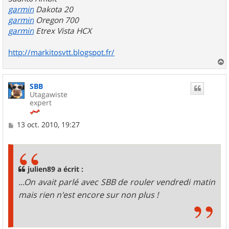
garmin
Dakota 20
garmin
Oregon 700
garmin
Etrex Vista HCX
http://markitosvtt.blogspot.fr/
a
u
SBB
t
Utagawiste
expert
M
13 oct. 2010, 19:27
e
s
s
a
g
julien89 a écrit :
e
...On avait parlé avec SBB de rouler vendredi matin
mais rien n'est encore sur non plus !