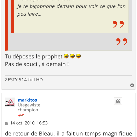
Je te bigophone demain pour voir ce que l'on
peu faire...
Tu déposes le prophet
Pas de souci , à demain !
ZESTY 514 full HD
a
u
markitos
t
Utagawiste
champion
M
14 oct. 2010, 16:53
e
s
de retour de Bleau, il a fait un temps magnifique