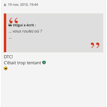
M
19 nov. 2010, 19:44
e
s
s
a
g
titigui a écrit :
e
... vous roulez où ?
...
DTC!
C'était trop tentant