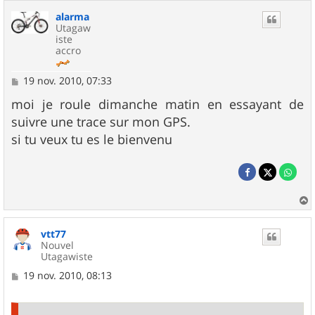
alarma
Utagaw
iste
accro
M
19 nov. 2010, 07:33
e
s
moi je roule dimanche matin en essayant de
s
suivre une trace sur mon GPS.
a
g
si tu veux tu es le bienvenu
e
a
u
vtt77
t
Nouvel
Utagawiste
M
19 nov. 2010, 08:13
e
s
s