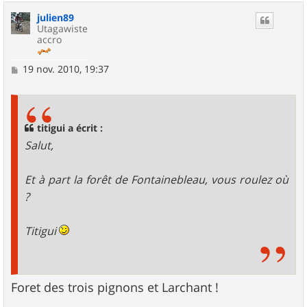
u
julien89
t
Utagawiste
accro
M
19 nov. 2010, 19:37
e
s
s
a
g
titigui a écrit :
e
Salut,
Et à part la forêt de Fontainebleau, vous roulez où
?
Titigui
Foret des trois pignons et Larchant !