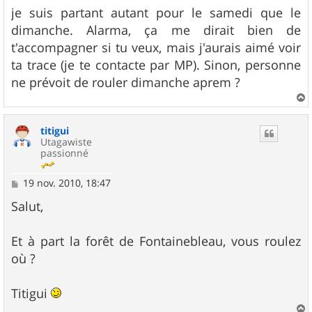
je suis partant autant pour le samedi que le
dimanche. Alarma, ça me dirait bien de
t'accompagner si tu veux, mais j'aurais aimé voir
ta trace (je te contacte par MP). Sinon, personne
ne prévoit de rouler dimanche aprem ?
a
u
titigui
t
Utagawiste
passionné
M
19 nov. 2010, 18:47
e
s
Salut,
s
a
g
Et à part la forêt de Fontainebleau, vous roulez
e
où ?
Titigui