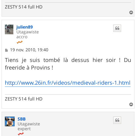
ZESTY 514 full HD
a
u
julien89
t
Utagawiste
accro
M
19 nov. 2010, 19:40
e
s
Tiens je suis tombé là dessus hier soir ! Du
s
freeride à Provins !
a
g
e
http://www.26in.fr/videos/medieval-riders-1.html
ZESTY 514 full HD
a
u
SBB
t
Utagawiste
expert