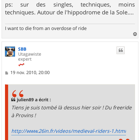
ps: sur des singles, techniques, moins
techniques. Autour de l'hippodrome de la Sole....
I want to die from an overdose of ride
a
u
SBB
t
Utagawiste
expert
M
19 nov. 2010, 20:00
e
s
s
a
g
julien89 a écrit :
e
Tiens je suis tombé là dessus hier soir ! Du freeride
à Provins !
http://www.26in.fr/videos/medieval-riders-1.html