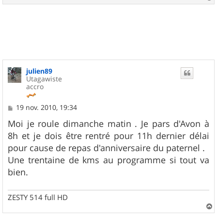
a
u
t
julien89
Utagawiste
accro
M
19 nov. 2010, 19:34
e
s
Moi je roule dimanche matin . Je pars d'Avon à
s
8h et je dois être rentré pour 11h dernier délai
a
g
pour cause de repas d'anniversaire du paternel .
e
Une trentaine de kms au programme si tout va
bien.
ZESTY 514 full HD
a