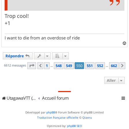
Trop cool!
+1
I want to die from an overdose of ride
a
u
Répondre
t
Page
550
sur
662
6612 messages
1
548
549
550
551
552
662
Précédent
S
…
…
Aller
UtagawaVTT (Randos VTT et VTTAE avec traces GPS)
Accueil forum
Développé par
phpBB
® Forum Software © phpBB Limited
Traduction française officielle
©
Qiaeru
Optimized by:
phpBB SEO