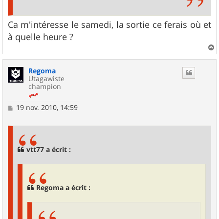
Ca m'intéresse le samedi, la sortie ce ferais où et
à quelle heure ?
a
u
Regoma
t
Utagawiste
champion
M
19 nov. 2010, 14:59
e
s
s
a
g
vtt77 a écrit :
e
Regoma a écrit :