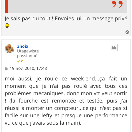
Je sais pas du tout ! Envoies lui un message privé
a
u
3noix
t
Utagawiste
passionné
M
19 nov. 2010, 17:48
e
s
moi aussi, je roule ce week-end...ça fait un
s
moment que je n'ai pas roulé avec tous ces
a
g
problèmes mécaniques, donc mon vtt veut sortir
e
! (la fourche est remontée et testée, puis j'ai
réussi à monter un compteur...ce qui n'est pas si
facile sur une lefty et presque une performance
vu ce que j'avais sous la main).