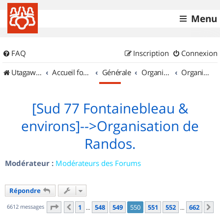
Menu
FAQ
Inscription
Connexion
UtagawaVTT (Randos VTT et VTTAE avec traces GPS)
Accueil forum
Générale
Organisation de sorties & Recherche de partenaires
Organisation de sorties en région Île de France
[Sud 77 Fontainebleau &
environs]-->Organisation de
Randos.
Modérateur :
Modérateurs des Forums
Répondre
Page
550
sur
662
6612 messages
1
548
549
550
551
552
662
Précédent
S
…
…