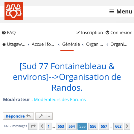
Menu
FAQ
Inscription
Connexion
UtagawaVTT (Randos VTT et VTTAE avec traces GPS)
Accueil forum
Générale
Organisation de sorties & Recherche de partenaires
Organisation de sorties en région Île de France
[Sud 77 Fontainebleau &
environs]-->Organisation de
Randos.
Modérateur :
Modérateurs des Forums
Répondre
Page
555
sur
662
6612 messages
1
553
554
555
556
557
662
Précédent
S
…
…