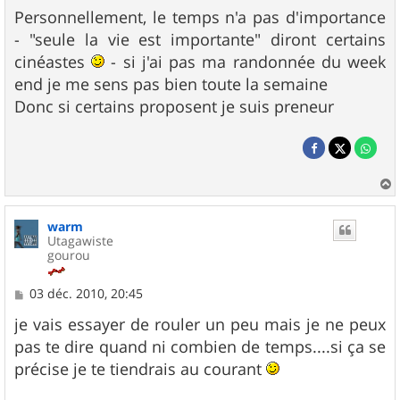
Personnellement, le temps n'a pas d'importance
- "seule la vie est importante" diront certains
cinéastes
- si j'ai pas ma randonnée du week
end je me sens pas bien toute la semaine
Donc si certains proposent je suis preneur
a
u
warm
t
Utagawiste
gourou
M
03 déc. 2010, 20:45
e
s
je vais essayer de rouler un peu mais je ne peux
s
pas te dire quand ni combien de temps....si ça se
a
g
précise je te tiendrais au courant
e