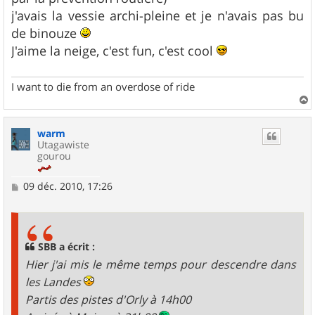
j'avais la vessie archi-pleine et je n'avais pas bu
de binouze
J'aime la neige, c'est fun, c'est cool
I want to die from an overdose of ride
a
u
warm
t
Utagawiste
gourou
M
09 déc. 2010, 17:26
e
s
s
a
g
SBB a écrit :
e
Hier j'ai mis le même temps pour descendre dans
les Landes
Partis des pistes d'Orly à 14h00