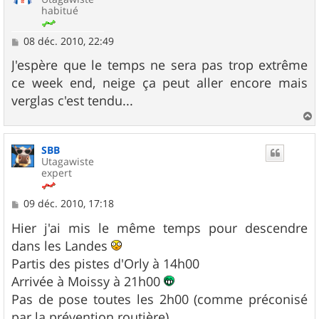
habitué
M
08 déc. 2010, 22:49
e
s
J'espère que le temps ne sera pas trop extrême
s
ce week end, neige ça peut aller encore mais
a
g
verglas c'est tendu...
e
a
u
SBB
t
Utagawiste
expert
M
09 déc. 2010, 17:18
e
s
Hier j'ai mis le même temps pour descendre
s
dans les Landes
a
g
Partis des pistes d'Orly à 14h00
e
Arrivée à Moissy à 21h00
Pas de pose toutes les 2h00 (comme préconisé
par la prévention routière)