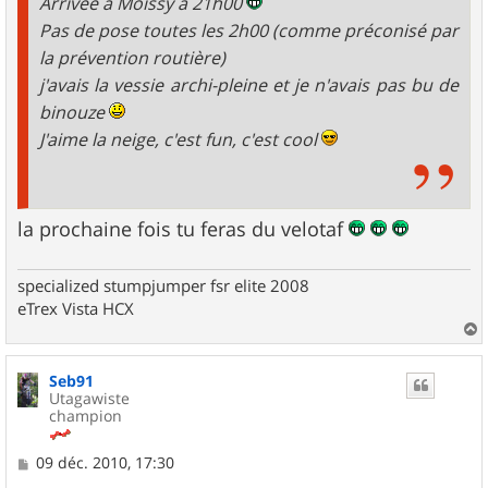
Arrivée à Moissy à 21h00
Pas de pose toutes les 2h00 (comme préconisé par
la prévention routière)
j'avais la vessie archi-pleine et je n'avais pas bu de
binouze
J'aime la neige, c'est fun, c'est cool
la prochaine fois tu feras du velotaf
specialized stumpjumper fsr elite 2008
eTrex Vista HCX
a
u
Seb91
t
Utagawiste
champion
M
09 déc. 2010, 17:30
e