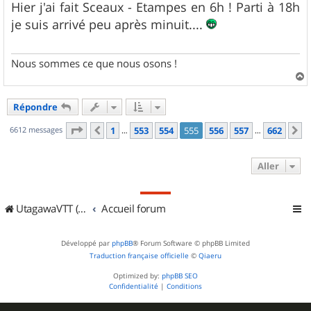
s
Hier j'ai fait Sceaux - Etampes en 6h ! Parti à 18h
s
je suis arrivé peu après minuit....
a
g
e
Nous sommes ce que nous osons !
a
u
Répondre
t
Page
555
sur
662
6612 messages
1
553
554
555
556
557
662
Précédent
S
…
…
Aller
UtagawaVTT (Randos VTT et VTTAE avec traces GPS)
Accueil forum
Développé par
phpBB
® Forum Software © phpBB Limited
Traduction française officielle
©
Qiaeru
Optimized by:
phpBB SEO
Confidentialité
|
Conditions