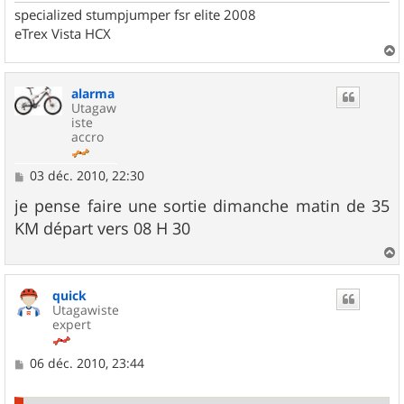
specialized stumpjumper fsr elite 2008
eTrex Vista HCX
a
u
alarma
t
Utagaw
iste
accro
M
03 déc. 2010, 22:30
e
s
je pense faire une sortie dimanche matin de 35
s
KM départ vers 08 H 30
a
g
e
a
u
quick
t
Utagawiste
expert
M
06 déc. 2010, 23:44
e
s