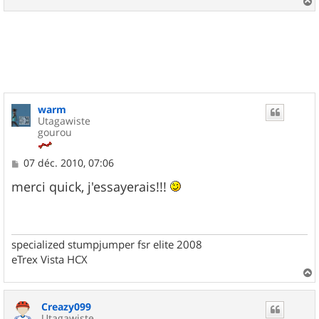
a
u
t
warm
Utagawiste
gourou
M
07 déc. 2010, 07:06
e
s
merci quick, j'essayerais!!!
s
a
g
e
specialized stumpjumper fsr elite 2008
eTrex Vista HCX
a
u
Creazy099
t
Utagawiste