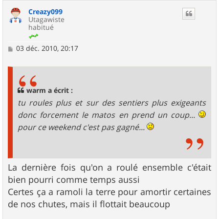
Creazy099
Utagawiste
habitué
M
03 déc. 2010, 20:17
e
s
s
a
g
warm a écrit :
e
tu roules plus et sur des sentiers plus exigeants
donc forcement le matos en prend un coup...
pour ce weekend c'est pas gagné...
La dernière fois qu'on a roulé ensemble c'était
bien pourri comme temps aussi
Certes ça a ramoli la terre pour amortir certaines
de nos chutes, mais il flottait beaucoup