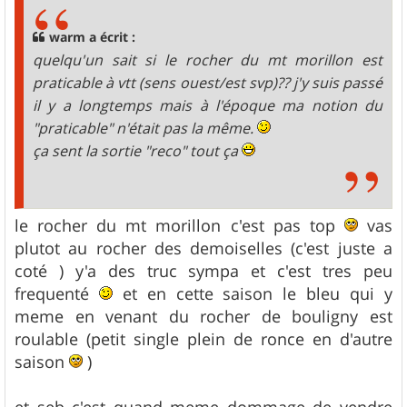
s
a
g
warm a écrit :
e
quelqu'un sait si le rocher du mt morillon est
praticable à vtt (sens ouest/est svp)?? j'y suis passé
il y a longtemps mais à l'époque ma notion du
"praticable" n'était pas la même.
ça sent la sortie "reco" tout ça
le rocher du mt morillon c'est pas top
vas
plutot au rocher des demoiselles (c'est juste a
coté ) y'a des truc sympa et c'est tres peu
frequenté
et en cette saison le bleu qui y
meme en venant du rocher de bouligny est
roulable (petit single plein de ronce en d'autre
saison
)