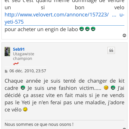
et seb c'est quand meme dommage de vendre
un si bon velo
http://www.velovert.com/annonce/157223/ ... u-
yeti-575
pour acheter un engin de labo
a
u
Seb91
t
Utagawiste
champion
M
06 déc. 2010, 23:57
e
s
Chaque année je suis tenté de changer de kit
s
cadre
Je suis une fashion victim.....
J'ai
a
g
décidé ça assez vite en fait mais si je ne vends
e
pas le Yeti je n'en ferai pas une maladie, j'adore
ce vélo
Nous sommes ce que nous osons !