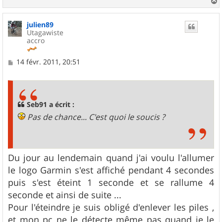
a
u
julien89
t
Utagawiste
accro
M
14 févr. 2011, 20:51
e
s
s
a
g
Seb91 a écrit :
e
Pas de chance... C'est quoi le soucis ?
Du jour au lendemain quand j'ai voulu l'allumer
le logo Garmin s'est affiché pendant 4 secondes
puis s'est éteint 1 seconde et se rallume 4
seconde et ainsi de suite ...
Pour l'éteindre je suis obligé d'enlever les piles ,
et mon pc ne le détecte même pas quand je le