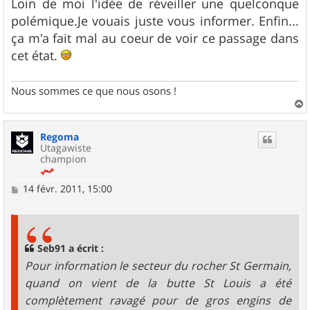
Loin de moi l'idée de réveiller une quelconque
polémique.Je vouais juste vous informer. Enfin...
ça m'a fait mal au coeur de voir ce passage dans
cet état.
Nous sommes ce que nous osons !
a
u
Regoma
t
Utagawiste
champion
M
14 févr. 2011, 15:00
e
s
s
a
g
Seb91 a écrit :
e
Pour information le secteur du rocher St Germain,
quand on vient de la butte St Louis a été
complètement ravagé pour de gros engins de