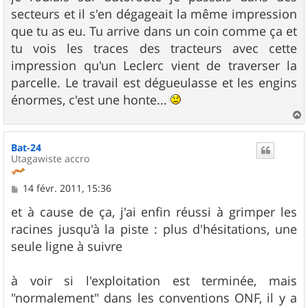
secteurs et il s'en dégageait la même impression
que tu as eu. Tu arrive dans un coin comme ça et
tu vois les traces des tracteurs avec cette
impression qu'un Leclerc vient de traverser la
parcelle. Le travail est dégueulasse et les engins
énormes, c'est une honte...
a
u
Bat-24
t
Utagawiste accro
M
14 févr. 2011, 15:36
e
s
et à cause de ça, j'ai enfin réussi à grimper les
s
racines jusqu'à la piste : plus d'hésitations, une
a
g
seule ligne à suivre
e
à voir si l'exploitation est terminée, mais
"normalement" dans les conventions ONF, il y a