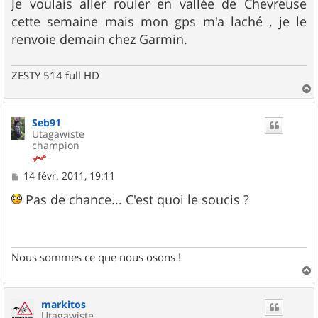
Je voulais aller rouler en vallée de Chevreuse
cette semaine mais mon gps m'a laché , je le
renvoie demain chez Garmin.
ZESTY 514 full HD
a
u
Seb91
t
Utagawiste
champion
M
14 févr. 2011, 19:11
e
s
Pas de chance... C'est quoi le soucis ?
s
a
g
e
Nous sommes ce que nous osons !
a
u
markitos
t
Utagawiste