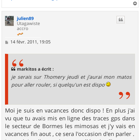
a
u
julien89
t
Utagawiste
accro
M
14 févr. 2011, 19:05
e
s
s
a
g
markitos a écrit :
e
je serais sur Thomery jeudi et j'aurai mon matos
pour aller rouler, si quelqu'un est dispo
Moi je suis en vacances donc dispo ! En plus j'ai
vu que tu avais mis en ligne des traces gps dans
le secteur de Bormes les mimosas et j'y vais en
vacances fin aout , ce sera l'occasion d'en parler .