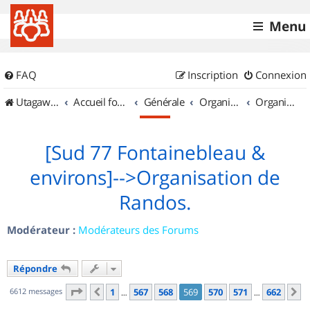
Menu
FAQ
Inscription
Connexion
UtagawaVTT (Randos VTT et VTTAE avec traces GPS)
Accueil forum
Générale
Organisation de sorties & Recherche de partenaires
Organisation de sorties en région Île de France
[Sud 77 Fontainebleau &
environs]-->Organisation de
Randos.
Modérateur :
Modérateurs des Forums
Répondre
Page
569
sur
662
6612 messages
1
567
568
569
570
571
662
Précédent
S
…
…