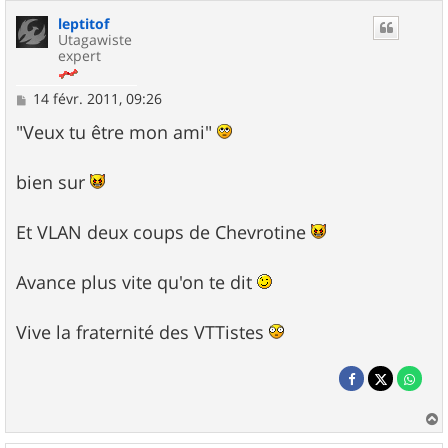
leptitof
Utagawiste
expert
M
14 févr. 2011, 09:26
e
s
"Veux tu être mon ami"
s
a
g
bien sur
e
Et VLAN deux coups de Chevrotine
Avance plus vite qu'on te dit
Vive la fraternité des VTTistes
a