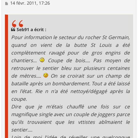
M
14 févr. 2011, 17:26
e
s
s
a
g
Seb91 a écrit :
e
Pour information le secteur du rocher St Germain,
quand on vient de la butte St Louis a été
complètement ravagé pour de gros engins de
chantiers...
Coupe de bois.... Pas moyen de
retrouver le sentier bleu sur plusieurs centaines
de mètres....
On se croirait sur un champ de
bataille après un bombardement. Tout a été laissé
en l'état. Rie n n'a été nettoyé/dégagé après la
coupe.
Dire que je m'étais chauffé une fois sur ce
magnifique single avec un couple de joggers parce
qu'ils trouvaient que les vttistes abîmaient le
sentier....
Loin de moi l'idée de réveiller une quelconque