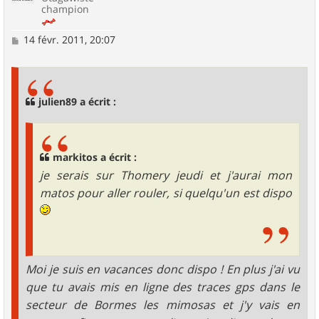
champion
M
14 févr. 2011, 20:07
e
s
s
a
g
julien89 a écrit :
e
markitos a écrit :
je serais sur Thomery jeudi et j'aurai mon
matos pour aller rouler, si quelqu'un est dispo
Moi je suis en vacances donc dispo ! En plus j'ai vu
que tu avais mis en ligne des traces gps dans le
secteur de Bormes les mimosas et j'y vais en