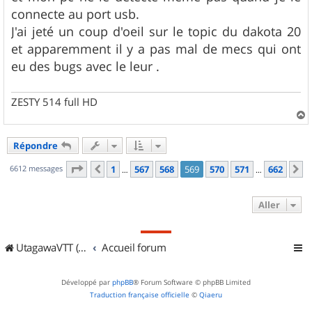
connecte au port usb.
J'ai jeté un coup d'oeil sur le topic du dakota 20
et apparemment il y a pas mal de mecs qui ont
eu des bugs avec le leur .
ZESTY 514 full HD
a
u
Répondre
t
Page
569
sur
662
6612 messages
1
567
568
569
570
571
662
Précédent
S
…
…
Aller
UtagawaVTT (Randos VTT et VTTAE avec traces GPS)
Accueil forum
Développé par
phpBB
® Forum Software © phpBB Limited
Traduction française officielle
©
Qiaeru