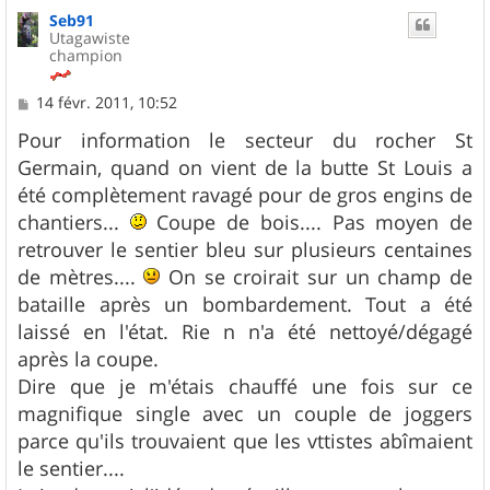
u
Seb91
t
Utagawiste
champion
M
14 févr. 2011, 10:52
e
s
Pour information le secteur du rocher St
s
Germain, quand on vient de la butte St Louis a
a
g
été complètement ravagé pour de gros engins de
e
chantiers...
Coupe de bois.... Pas moyen de
retrouver le sentier bleu sur plusieurs centaines
de mètres....
On se croirait sur un champ de
bataille après un bombardement. Tout a été
laissé en l'état. Rie n n'a été nettoyé/dégagé
après la coupe.
Dire que je m'étais chauffé une fois sur ce
magnifique single avec un couple de joggers
parce qu'ils trouvaient que les vttistes abîmaient
le sentier....