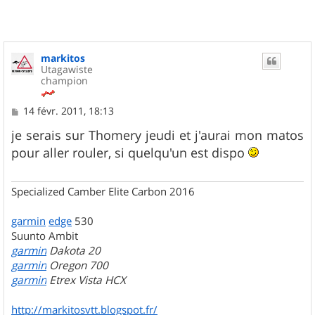
markitos
Utagawiste
champion
M
14 févr. 2011, 18:13
e
s
je serais sur Thomery jeudi et j'aurai mon matos
s
pour aller rouler, si quelqu'un est dispo
a
g
e
Specialized Camber Elite Carbon 2016
garmin
edge
530
Suunto Ambit
garmin
Dakota 20
garmin
Oregon 700
garmin
Etrex Vista HCX
http://markitosvtt.blogspot.fr/