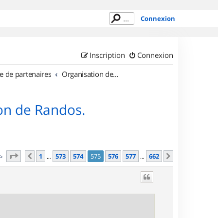
Connexion
Inscription
Connexion
e de partenaires
Organisation de sorties en région Île de France
on de Randos.
Page
575
sur
662
es
1
573
574
575
576
577
662
Précédent
Suivant
…
…