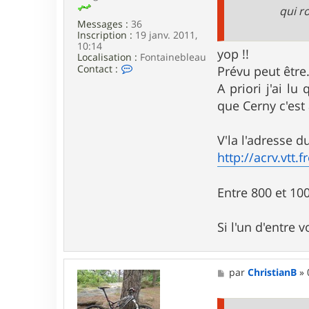
l
e
qui r
a
Messages :
36
r
Inscription :
19 janv. 2011,
m
10:14
a
yop !!
Localisation :
Fontainebleau
C
Contact :
Prévu peut être.
o
A priori j'ai l
n
t
que Cerny c'est
a
c
t
V'la l'adresse du
e
http://acrv.vtt.
r
J
a
s
Entre 800 et 10
s
m
a
Si l'un d'entre 
n
M
par
ChristianB
»
e
s
s