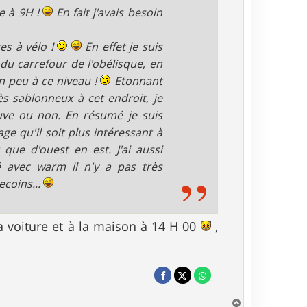
e à 9H !
En fait j'avais besoin
es à vélo !
En effet je suis
du carrefour de l'obélisque, en
un peu à ce niveau !
Etonnant
ès sablonneux à cet endroit, je
euve ou non. En résumé je suis
e qu'il soit plus intéressant à
que d'ouest en est. J'ai aussi
é avec warm il n'y a pas très
ecoins...
a voiture et à la maison à 14 H 00
,
H