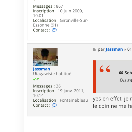
Messages :
867
Inscription :
10 juin 2009,
10:01
Localisation :
Gironville-Sur-
Essonne (91)
C
Contact :
o
n
t
a
M
par
Jassman
»
01
c
e
t
s
e
s
r
a
Jassman
S
g
Seb
Utagawiste habitué
e
e
Du sa
b
Messages :
36
9
Inscription :
19 janv. 2011,
1
10:14
yes en effet, j
Localisation :
Fontainebleau
C
Contact :
le coin ne me f
o
n
t
a
c