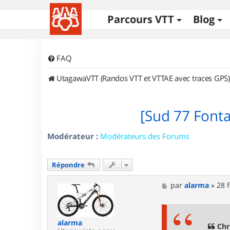
Parcours VTT
Blog
FAQ
UtagawaVTT (Randos VTT et VTTAE avec traces GPS)
[Sud 77 Font
Modérateur :
Modérateurs des Forums
Répondre
M
par
alarma
»
28 
e
s
s
a
alarma
g
Chr