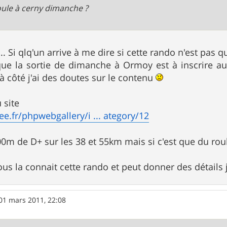
oule à cerny dimanche ?
.. Si qlq'un arrive à me dire si cette rando n'est pas q
u que la sortie de dimanche à Ormoy est à inscrire au
 à côté j'ai des doutes sur le contenu
 site
free.fr/phpwebgallery/i ... ategory/12
00m de D+ sur les 38 et 55km mais si c'est que du roul
vous la connait cette rando et peut donner des détails 
01 mars 2011, 22:08