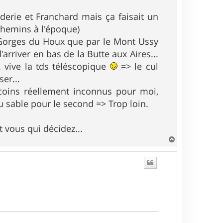
nderie et Franchard mais ça faisait un
 chemins à l'époque)
 Gorges du Houx que par le Mont Ussy
arriver en bas de la Butte aux Aires...
 vive la tds téléscopique
=> le cul
ser...
 coins réellement inconnus pour moi,
u sable pour le second => Trop loin.
 vous qui décidez...
H
a
u
t