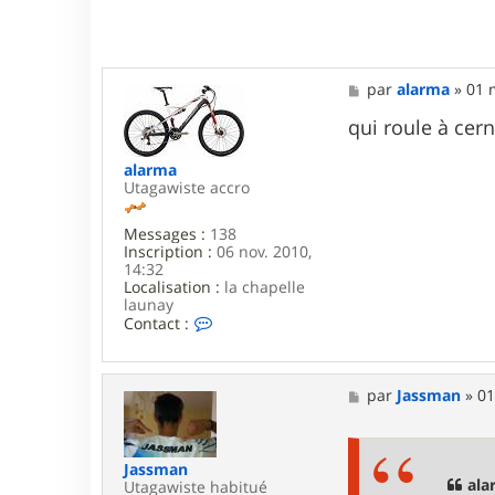
t
e
r
J
a
M
par
alarma
»
01 
s
e
s
s
qui roule à cer
m
s
a
a
n
alarma
g
Utagawiste accro
e
Messages :
138
Inscription :
06 nov. 2010,
14:32
Localisation :
la chapelle
launay
C
Contact :
o
n
t
a
M
par
Jassman
»
01
c
e
t
s
e
s
r
a
Jassman
a
g
ala
Utagawiste habitué