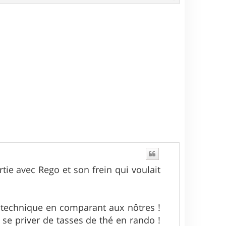
a
u
t
rtie avec Rego et son frein qui voulait
e technique en comparant aux nôtres !
se priver de tasses de thé en rando !