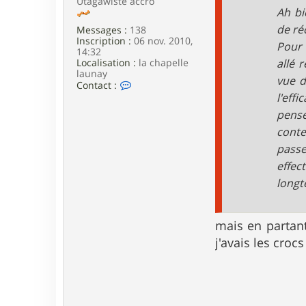
Utagawiste accro
e
Ah bi
de ré
Messages :
138
Inscription :
06 nov. 2010,
Pour 
14:32
Localisation :
la chapelle
allé 
launay
vue d
C
Contact :
o
l'eff
n
pense
t
a
conte
c
passe
t
e
effec
r
a
longt
l
a
r
mais en partant
m
a
j'avais les croc