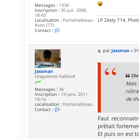
Messages :
1338
Inscription :
30 juil. 2006,
18:43
LP Zesty 714, Phot
Localisation :
Fontainebleau-
Avon (77)
C
Contact :
o
n
t
a
M
par
Jassman
»
01
c
e
t
s
e
s
r
a
Jassman
C
g
Chr
Utagawiste habitué
h
e
Mais 
r
Messages :
36
i
nôtre
Inscription :
19 janv. 2011,
s
de th
10:14
t
Localisation :
i
Fontainebleau
C
a
Contact :
o
n
Faut reconnaitr
n
B
t
prétait forteme
a
Et puis on est 
c
t