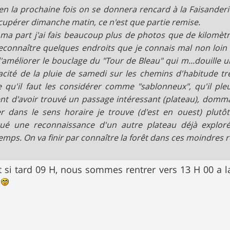
en la prochaine fois on se donnera rencard à la Faisanderi
cupérer dimanche matin, ce n'est que partie remise.
ma part j'ai fais beaucoup plus de photos que de kilomètr
reconnaître quelques endroits que je connais mal non loin 
'améliorer le bouclage du "Tour de Bleau" qui m...douille 
icacité de la pluie de samedi sur les chemins d'habitude tr
 qu'il faut les considérer comme "sablonneux", qu'il pl
nt d'avoir trouvé un passage intéressant (plateau), dommag
r dans le sens horaire je trouve (d'est en ouest) plutôt 
tué une reconnaissance d'un autre plateau déjà explor
emps. On va finir par connaître la forêt dans ces moindres r
 si tard 09 H, nous sommes rentrer vers 13 H 00 a l
s