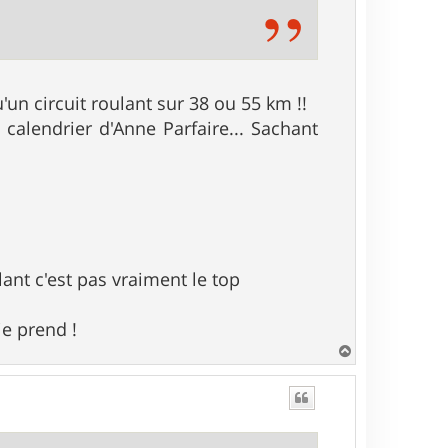
u'un circuit roulant sur 38 ou 55 km !!
 calendrier d'Anne Parfaire... Sachant
ant c'est pas vraiment le top
je prend !
H
a
u
t