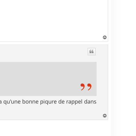
H
a
u
t
 ça qu'une bonne piqure de rappel dans
H
a
u
t