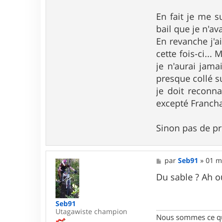
e
En fait je me s
r
J
bail que je n'av
a
s
En revanche j'
s
cette fois-ci...
m
a
je n'aurai jam
n
presque collé su
je doit reconn
excepté Francha
Sinon pas de pr
M
par
Seb91
»
01 m
e
s
Du sable ? Ah o
s
a
g
Seb91
e
Utagawiste champion
Nous sommes ce qu