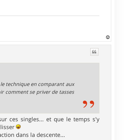
H
a
u
t
s le technique en comparant aux
oir comment se priver de tasses
ur ces singles... et que le temps s'y
lisser
action dans la descente...