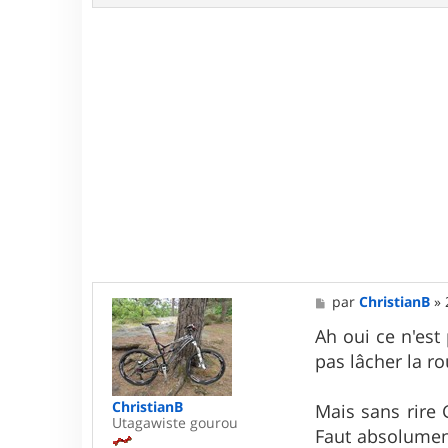
M
par
ChristianB
»
e
s
Ah oui ce n'est 
s
pas lâcher la r
a
g
e
ChristianB
Mais sans rire 
Utagawiste gourou
Faut absolument