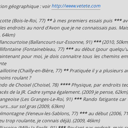
http://www.vetete.com
tion géographique : voir
cotte (Bois-le-Roi, 77)
**
à mes premiers essais puis
***
av
les endroits au nord d'Avon que je ne connaissais pas. Mais j
, 64km)
llancourtoise (Ballancourt-sur-Essonne, 91)
***
(2010, 50km
llifontaine (Fontainebleau, 77)
***
au début (pour quelqu'un
ntenant pour moi, je dois connaitre tous les chemins em
nte
aillotine (Chailly-en-Bière, 77)
**
Pratiquée il y a plusieurs 
oins roulant ?
ndo de Choisel (Choisel, 78)
****
Physique, par endroits tec
racés de la JR. Cadre sympa également. (2009 je pense, 62km
angeoise (Les Granges-Le-Roi, 91)
***
Rando fatigante car
urs...sur sol gras (2009, 63km)
lmontagne (Veneux-les-Sablons, 77)
***
au début (2006, 7
eu trop roulante, je connais déjà). (2009, 46km)
liaçoise (Milly-la-Forêt, 91)
***
Roulant par endroit, mais s