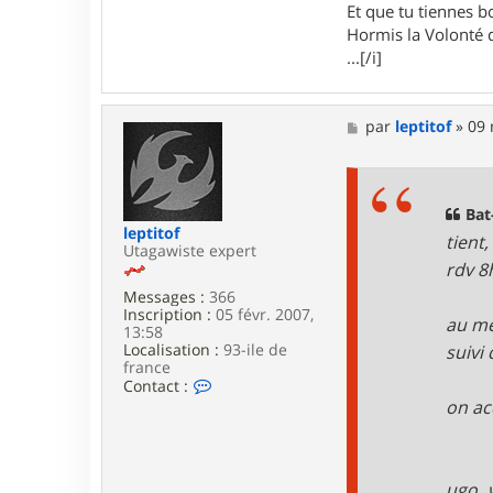
Et que tu tiennes bo
Hormis la Volonté q
...[/i]
M
par
leptitof
»
09 
e
s
s
a
g
Bat
e
leptitof
tient
Utagawiste expert
rdv 8
Messages :
366
Inscription :
05 févr. 2007,
au me
13:58
Localisation :
93-ile de
suivi
france
C
Contact :
o
on ac
n
t
a
c
ugo, 
t