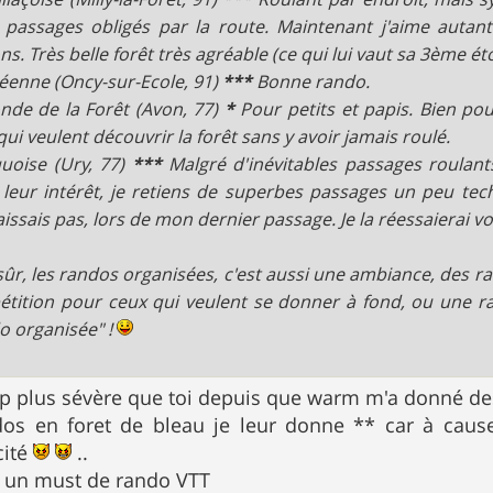
 passages obligés par la route. Maintenant j'aime autan
ns. Très belle forêt très agréable (ce qui lui vaut sa 3ème éto
éenne (Oncy-sur-Ecole, 91)
***
Bonne rando.
nde de la Forêt (Avon, 77)
*
Pour petits et papis. Bien pou
qui veulent découvrir la forêt sans y avoir jamais roulé.
quoise (Ury, 77)
***
Malgré d'inévitables passages roulan
 leur intérêt, je retiens de superbes passages un peu tec
issais pas, lors de mon dernier passage. Je la réessaierai vo
sûr, les randos organisées, c'est aussi une ambiance, des rav
tition pour ceux qui veulent se donner à fond, ou une rand
o organisée" !
p plus sévère que toi depuis que warm m'a donné de
dos en foret de bleau je leur donne ** car à cau
cité
..
* un must de rando VTT