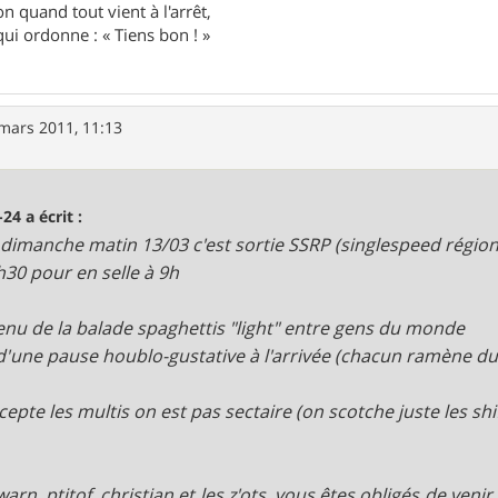
n quand tout vient à l'arrêt,
ui ordonne : « Tiens bon ! »
mars 2011, 11:13
-24 a écrit :
, dimanche matin 13/03 c'est sortie SSRP (singlespeed région
h30 pour en selle à 9h
nu de la balade spaghettis "light" entre gens du monde
 d'une pause houblo-gustative à l'arrivée (chacun ramène du 
cepte les multis on est pas sectaire (on scotche juste les shi
warn, ptitof, christian et les z'ots, vous êtes obligés de veni