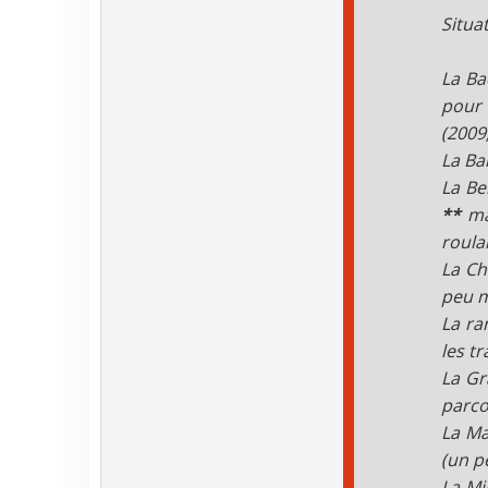
Situa
La Ba
pour 
(2009
La Ba
La Be
**
mai
roula
La Ch
peu m
La ra
les t
La Gr
parco
La Ma
(un p
La Mil