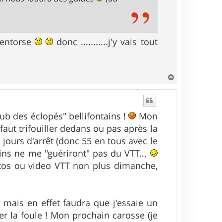
-entorse
donc ...........j'y vais tout
H
a
u
t
Club des éclopés" bellifontains !
Mon
 faut trifouiller dedans ou pas après la
jours d'arrêt (donc 55 en tous avec le
ns ne me "guériront" pas du VTT...
tos ou video VTT non plus dimanche,
 mais en effet faudra que j'essaie un
ter la foule ! Mon prochain carosse (je