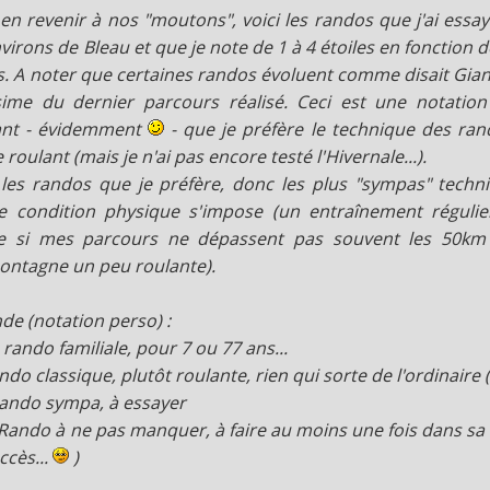
en revenir à nos "moutons", voici les randos que j'ai ess
nvirons de Bleau et que je note de 1 à 4 étoiles en fonction de
s. A noter que certaines randos évoluent comme disait GiantJ,
sime du dernier parcours réalisé. Ceci est une notation
ant - évidemment
- que je préfère le technique des ran
 roulant (mais je n'ai pas encore testé l'Hivernale...).
les randos que je préfère, donc les plus "sympas" techni
 condition physique s'impose (un entraînement régulier
 si mes parcours ne dépassent pas souvent les 50km 
ntagne un peu roulante).
de (notation perso) :
 rando familiale, pour 7
ou
77 ans...
do classique, plutôt roulante, rien qui sorte de l'ordinaire
ando sympa, à essayer
Rando à ne pas manquer, à faire au moins une fois dans sa vie
ccès...
)