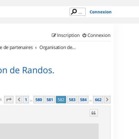
Connexion
Inscription
Connexion
e de partenaires
Organisation de sorties en région Île de France
on de Randos.
Page
582
sur
662
es
1
580
581
582
583
584
662
Précédent
Suivant
…
…