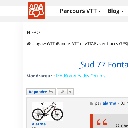
Parcours VTT
Blog
FAQ
UtagawaVTT (Randos VTT et VTTAE avec traces GPS)
[Sud 77 Font
Modérateur :
Modérateurs des Forums
Répondre
M
par
alarma
»
09 
e
s
s
a
alarma
g
Chr