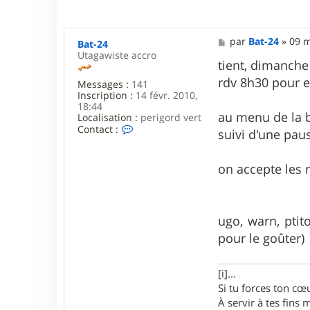
M
par
Bat-24
»
09 m
Bat-24
e
Utagawiste accro
s
tient, dimanche
s
rdv 8h30 pour e
Messages :
141
a
Inscription :
14 févr. 2010,
g
18:44
e
au menu de la b
Localisation :
perigord vert
C
Contact :
suivi d'une pau
o
n
t
on accepte les m
a
c
t
e
r
ugo, warn, ptit
B
pour le goûter)
a
t
-
2
[i]...
4
Si tu forces ton cœu
À servir à tes fins