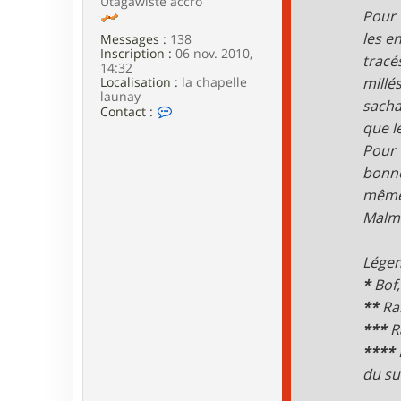
Utagawiste accro
e
Pour 
les e
Messages :
138
Inscription :
06 nov. 2010,
tracé
14:32
Localisation :
la chapelle
millé
launay
sach
C
Contact :
o
que le
n
Pour 
t
a
bonne
c
même
t
e
Malmo
r
a
l
Légen
a
r
*
Bof,
m
**
Ran
a
***
R
****
du su