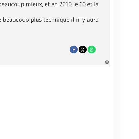
 beaucoup mieux, et en 2010 le 60 et la
tre beaucoup plus technique il n' y aura
H
a
u
t