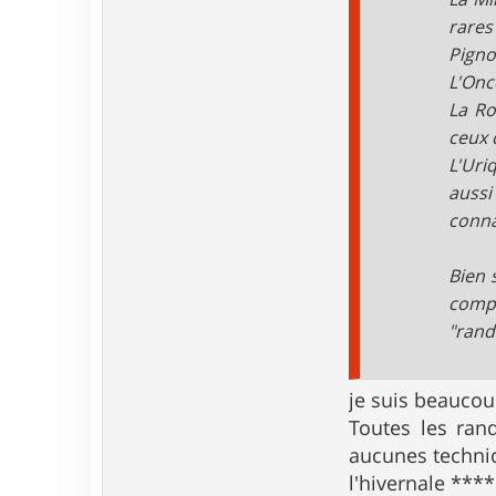
rares
Pigno
L'Onc
La Ro
ceux 
L'Uri
aussi
conna
Bien 
compé
"rand
je suis beaucou
Toutes les ran
aucunes techni
l'hivernale ***