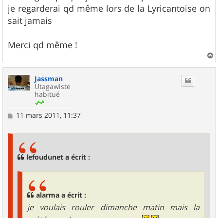
je regarderai qd même lors de la Lyricantoise on
sait jamais
Merci qd même !
a
u
Jassman
t
Utagawiste
habitué
M
11 mars 2011, 11:37
e
s
s
a
g
lefoudunet a écrit :
e
alarma a écrit :
je voulais rouler dimanche matin mais la