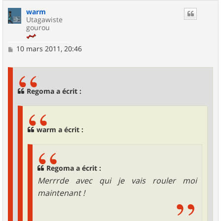
warm
Utagawiste
gourou
M
10 mars 2011, 20:46
e
s
s
a
g
Regoma a écrit :
e
warm a écrit :
Regoma a écrit :
Merrrde avec qui je vais rouler moi
maintenant !