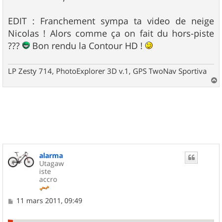
EDIT : Franchement sympa ta video de neige
Nicolas ! Alors comme ça on fait du hors-piste
???
Bon rendu la Contour HD !
LP Zesty 714, PhotoExplorer 3D v.1, GPS TwoNav Sportiva
a
u
t
alarma
Utagaw
iste
accro
M
11 mars 2011, 09:49
e
s