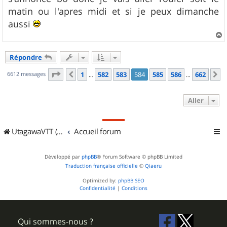
matin ou l'apres midi et si je peux dimanche
aussi
a
u
Répondre
t
Page
584
sur
662
6612 messages
1
582
583
584
585
586
662
Précédent
S
…
…
Aller
UtagawaVTT (Randos VTT et VTTAE avec traces GPS)
Accueil forum
Développé par
phpBB
® Forum Software © phpBB Limited
Traduction française officielle
©
Qiaeru
Optimized by:
phpBB SEO
Confidentialité
|
Conditions
Qui sommes-nous ?