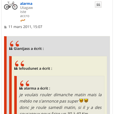
alarma
t
Utagaw
iste
accro
M
11 mars 2011, 15:07
e
s
s
a
g
Giantjass a écrit :
e
lefoudunet a écrit :
alarma a écrit :
je voulais rouler dimanche matin mais la
météo ne s'annonce pas super
donc je roule samedi matin, si il y a des
courageux pour faire un 30 à 40 Km.