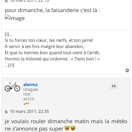
10 mars 2011, 22:13
e
s
pour dimanche, la faisanderie c'est là :
s
a
g
e
[i]...
Si tu forces ton cœur, tes nerfs, et ton jarret
À servir à tes fins malgré leur abandon,
Et que tu tiennes bon quand tout vient à l'arrêt,
Hormis la Volonté qui ordonne : « Tiens bon ! »
...[/i]
a
u
alarma
t
Utagaw
iste
accro
M
10 mars 2011, 22:35
e
s
je voulais rouler dimanche matin mais la météo
s
ne s'annonce pas super
a