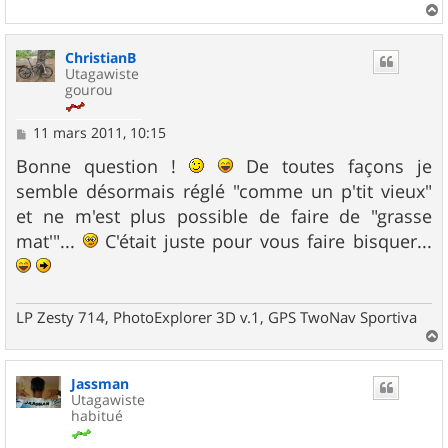
a
u
ChristianB
t
Utagawiste
gourou
M
11 mars 2011, 10:15
e
s
Bonne question !
De toutes façons je
s
semble désormais réglé "comme un p'tit vieux"
a
g
et ne m'est plus possible de faire de "grasse
e
mat'"...
C'était juste pour vous faire bisquer...
LP Zesty 714, PhotoExplorer 3D v.1, GPS TwoNav Sportiva
a
u
Jassman
t
Utagawiste
habitué