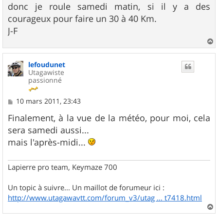
g
donc je roule samedi matin, si il y a des
e
courageux pour faire un 30 à 40 Km.
J-F
a
u
lefoudunet
t
Utagawiste
passionné
M
10 mars 2011, 23:43
e
s
Finalement, à la vue de la météo, pour moi, cela
s
sera samedi aussi...
a
g
mais l'après-midi...
e
Lapierre pro team, Keymaze 700
Un topic à suivre... Un maillot de forumeur ici :
http://www.utagawavtt.com/forum_v3/utag ... t7418.html
a