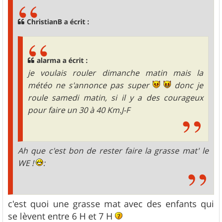
s
a
g
ChristianB a écrit :
e
alarma a écrit :
je voulais rouler dimanche matin mais la
météo ne s'annonce pas super
donc je
roule samedi matin, si il y a des courageux
pour faire un 30 à 40 Km.J-F
Ah que c'est bon de rester faire la grasse mat' le
WE !
:
c'est quoi une grasse mat avec des enfants qui
se lèvent entre 6 H et 7 H