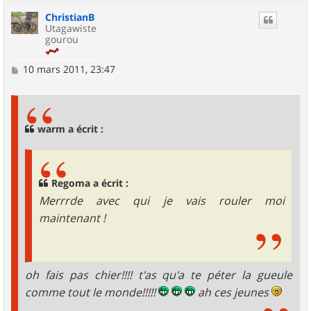
u
ChristianB
t
Utagawiste
gourou
M
10 mars 2011, 23:47
e
s
s
a
g
warm a écrit :
e
Regoma a écrit :
Merrrde avec qui je vais rouler moi
maintenant !
oh fais pas chier!!!! t'as qu'a te péter la gueule
comme tout le monde!!!!!
ah ces jeunes