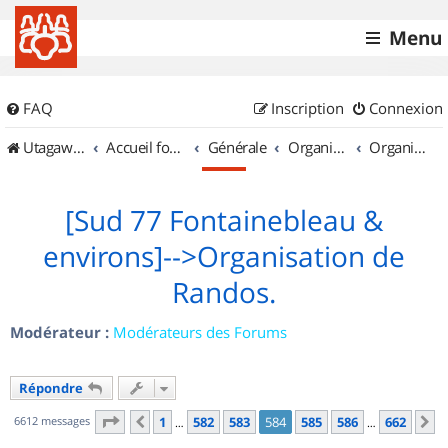
Menu
FAQ
Inscription
Connexion
UtagawaVTT (Randos VTT et VTTAE avec traces GPS)
Accueil forum
Générale
Organisation de sorties & Recherche de partenaires
Organisation de sorties en région Île de France
[Sud 77 Fontainebleau &
environs]-->Organisation de
Randos.
Modérateur :
Modérateurs des Forums
Répondre
Page
584
sur
662
6612 messages
1
582
583
584
585
586
662
Précédent
S
…
…