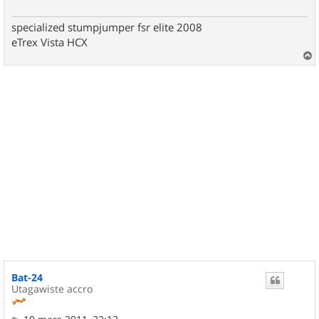
specialized stumpjumper fsr elite 2008
eTrex Vista HCX
a
u
t
Bat-24
Utagawiste accro
M