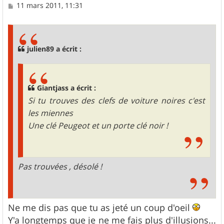
M
11 mars 2011, 11:31
e
s
s
a
g
julien89 a écrit :
e
Giantjass a écrit :
Si tu trouves des clefs de voiture noires c'est
les miennes
Une clé Peugeot et un porte clé noir !
Pas trouvées , désolé !
Ne me dis pas que tu as jeté un coup d'oeil
Y'a longtemps que je ne me fais plus d'illusions...