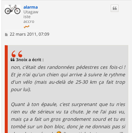
alarma
Utagaw
iste
accro
M
22 mars 2011, 07:09
e
s
s
a
g
3noix a écrit :
e
non, c'était des randonnées pédestres ces fois-ci !
Et je n'ai qu'un chien qui arrive à suivre le rythme
d'un vélo (mais au-delà de 25-30 km ça fait trop
pour lui).
Quant à ton épaule, c'est surprenant que tu n'es
rien eu de sérieux vu ta chute. Je ne l'ai pas vu,
mais ça a fait un gros grondement sourd et tu es
tombé sur un bon bloc, donc je ne donnais pas si