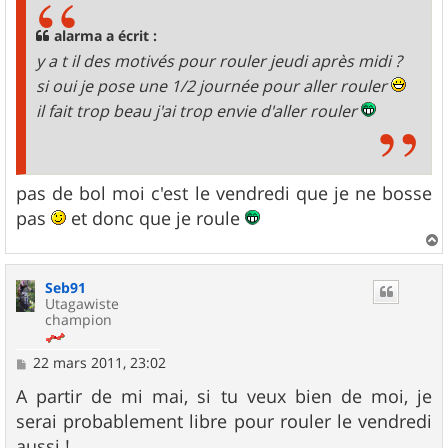
alarma a écrit :
y a t il des motivés pour rouler jeudi après midi ?
si oui je pose une 1/2 journée pour aller rouler
il fait trop beau j'ai trop envie d'aller rouler
pas de bol moi c'est le vendredi que je ne bosse
pas
et donc que je roule
a
u
Seb91
t
Utagawiste
champion
M
22 mars 2011, 23:02
e
s
A partir de mi mai, si tu veux bien de moi, je
s
serai probablement libre pour rouler le vendredi
a
g
aussi !