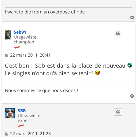
I want to die from an overdose of ride
a
u
Seb91
t
Utagawiste
champion
M
22 mars 2011, 20:41
e
s
C'est bon ! Sbb est dans la place de nouveau
s
Le singles n'ont qu'à bien se tenir !
a
g
e
Nous sommes ce que nous osons !
a
u
SBB
t
Utagawiste
expert
M
22 mars 2011, 21:23