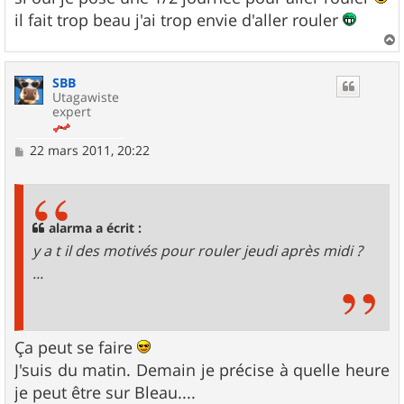
a
g
il fait trop beau j'ai trop envie d'aller rouler
e
a
u
SBB
t
Utagawiste
expert
M
22 mars 2011, 20:22
e
s
s
a
g
alarma a écrit :
e
y a t il des motivés pour rouler jeudi après midi ?
...
Ça peut se faire
J'suis du matin. Demain je précise à quelle heure
je peut être sur Bleau....