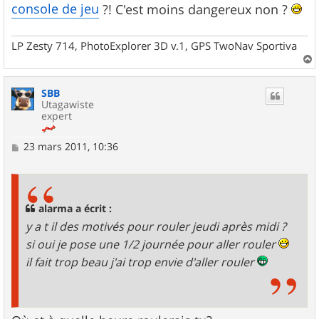
console de jeu
?! C'est moins dangereux non ?
LP Zesty 714, PhotoExplorer 3D v.1, GPS TwoNav Sportiva
a
u
SBB
t
Utagawiste
expert
M
23 mars 2011, 10:36
e
s
s
a
g
alarma a écrit :
e
y a t il des motivés pour rouler jeudi après midi ?
si oui je pose une 1/2 journée pour aller rouler
il fait trop beau j'ai trop envie d'aller rouler