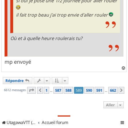
si oui je pose une 1/2 journée pour aller rouler
il fait trop beau j'ai trop envie d'aller rouler
Où et à quelle heure roulerais tu?
mp envoyé
a
u
Répondre
t
Page
589
sur
662
6612 messages
1
587
588
589
590
591
662
Précédent
S
…
…
Aller
UtagawaVTT (Randos VTT et VTTAE avec traces GPS)
Accueil forum