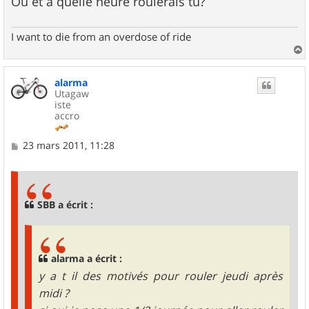
Où et à quelle heure roulerais tu?
I want to die from an overdose of ride
a
u
alarma
t
Utagaw
iste
accro
M
23 mars 2011, 11:28
e
s
s
a
g
SBB a écrit :
e
alarma a écrit :
y a t il des motivés pour rouler jeudi après
midi ?