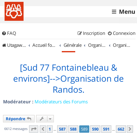
Menu
FAQ
Inscription
Connexion
UtagawaVTT (Randos VTT et VTTAE avec traces GPS)
Accueil forum
Générale
Organisation de sorties & Recherche de partenaires
Organisation de sorties en région Île de France
[Sud 77 Fontainebleau &
environs]-->Organisation de
Randos.
Modérateur :
Modérateurs des Forums
Répondre
Page
589
sur
662
6612 messages
1
587
588
589
590
591
662
Précédent
S
…
…