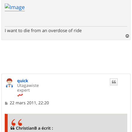
e
s
s
a
g
e
I want to die from an overdose of ride
a
u
t
quick
Utagawiste
expert
M
22 mars 2011, 22:20
e
s
s
a
g
ChristianB a écrit :
e