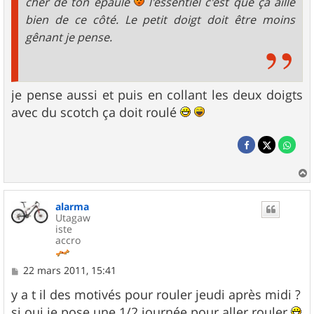
cher de ton épaule
l'essentiel c'est que ça aille
bien de ce côté. Le petit doigt doit être moins
gênant je pense.
je pense aussi et puis en collant les deux doigts
avec du scotch ça doit roulé
a
u
alarma
t
Utagaw
iste
accro
M
22 mars 2011, 15:41
e
s
y a t il des motivés pour rouler jeudi après midi ?
s
si oui je pose une 1/2 journée pour aller rouler