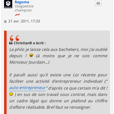
Regoma
t
Utagawiste
champion
M
21 avr. 2011, 17:33
e
s
s
a
g
ChristianB a écrit :
e
La philo je laisse cela aux bacheliers, moi j'ai oublié
depuis !
(à moins que je ne sois comme
Monsieur Jourdain...)
Il paraît aussi qu'il existe une Loi récente pour
faciliter une activité d'entrepreneur individuel ("
auto-entrepreneur
" d'après ce que certain m'a dit !
) en sus de son travail sous contrat, mais dans
un cadre légal qui donne un plafond au chiffre
d'affaire réalisable. Bref faut se renseigner.