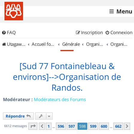
Menu
FAQ
Inscription
Connexion
UtagawaVTT (Randos VTT et VTTAE avec traces GPS)
Accueil forum
Générale
Organisation de sorties & Recherche de partenaires
Organisation de sorties en région Île de France
[Sud 77 Fontainebleau &
environs]-->Organisation de
Randos.
Modérateur :
Modérateurs des Forums
Répondre
Page
598
sur
662
6612 messages
1
596
597
598
599
600
662
Précédent
S
…
…