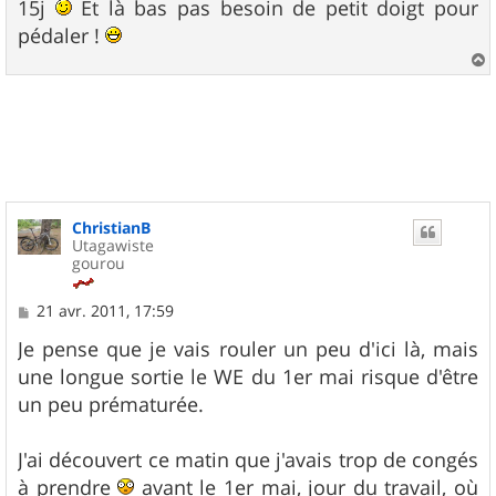
15j
Et là bas pas besoin de petit doigt pour
pédaler !
a
u
t
ChristianB
Utagawiste
gourou
M
21 avr. 2011, 17:59
e
s
Je pense que je vais rouler un peu d'ici là, mais
s
une longue sortie le WE du 1er mai risque d'être
a
g
un peu prématurée.
e
J'ai découvert ce matin que j'avais trop de congés
à prendre
avant le 1er mai, jour du travail, où