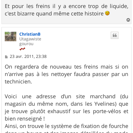
Et pour les freins il y a encore trop de liquide,
c'est bizarre quand même cette histoire
a
u
ChristianB
t
Utagawiste
gourou
M
23 avr. 2011, 23:38
e
s
On regardera de nouveau tes freins mais si on
s
n'arrive pas à les nettoyer faudra passer par un
a
g
technicien.
e
Voici une adresse d’un site marchand (du
magasin du même nom, dans les Yvelines) que
je trouve plutôt exhaustif sur les porte-vélos et
bien renseigné !
Ainsi, on trouve le système de fixation de fourche