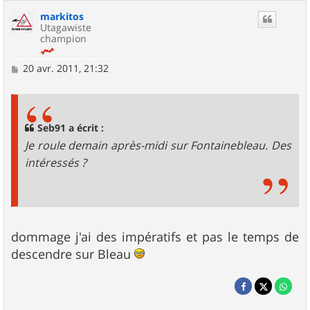
markitos
Utagawiste
champion
M
20 avr. 2011, 21:32
e
s
s
a
g
Seb91 a écrit :
e
Je roule demain après-midi sur Fontainebleau. Des
intéressés ?
dommage j'ai des impératifs et pas le temps de
descendre sur Bleau