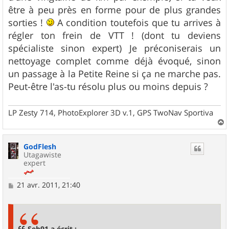
être à peu près en forme pour de plus grandes
sorties !
A condition toutefois que tu arrives à
régler ton frein de VTT ! (dont tu deviens
spécialiste sinon expert) Je préconiserais un
nettoyage complet comme déjà évoqué, sinon
un passage à la Petite Reine si ça ne marche pas.
Peut-être l'as-tu résolu plus ou moins depuis ?
LP Zesty 714, PhotoExplorer 3D v.1, GPS TwoNav Sportiva
a
u
GodFlesh
t
Utagawiste
expert
M
21 avr. 2011, 21:40
e
s
s
a
g