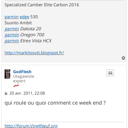
Specialized Camber Elite Carbon 2016
garmin
edge
530
Suunto Ambit
garmin
Dakota 20
garmin
Oregon 700
garmin
Etrex Vista HCX
http://markitosvtt.blogspot.fr/
a
u
GodFlesh
t
Utagawiste
expert
M
20 avr. 2011, 22:08
e
s
qui roule ou quoi comment ce week end ?
s
a
g
e
http://forum.VingtNeuf.org