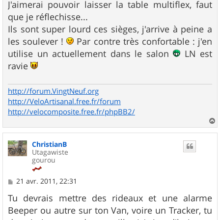
J'aimerai pouvoir laisser la table multiflex, faut
que je réflechisse...
Ils sont super lourd ces sièges, j'arrive à peine a
les soulever !
Par contre très confortable : j'en
utilise un actuellement dans le salon
LN est
ravie
http://forum.VingtNeuf.org
http://VeloArtisanal.free.fr/forum
http://velocomposite.free.fr/phpBB2/
a
u
ChristianB
t
Utagawiste
gourou
M
21 avr. 2011, 22:31
e
s
Tu devrais mettre des rideaux et une alarme
s
Beeper ou autre sur ton Van, voire un Tracker, tu
a
g