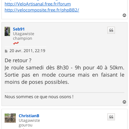
http://VeloArtisanal.free.fr/forum
http://velocomposite.free.fr/phpBB2/
a
u
Seb91
t
Utagawiste
champion
M
20 avr. 2011, 22:19
e
s
De retour ?
s
Je roule samedi dès 8h30 - 9h pour 40 à 50km.
a
g
Sortie pas en mode course mais en faisant le
e
moins de poses possibles.
Nous sommes ce que nous osons !
a
u
ChristianB
t
Utagawiste
gourou