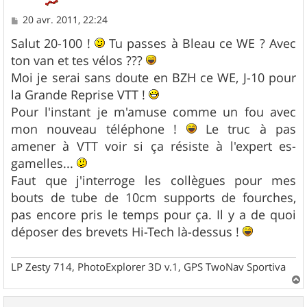
M
20 avr. 2011, 22:24
e
s
Salut 20-100 !
Tu passes à Bleau ce WE ? Avec
s
ton van et tes vélos ???
a
g
Moi je serai sans doute en BZH ce WE, J-10 pour
e
la Grande Reprise VTT !
Pour l'instant je m'amuse comme un fou avec
mon nouveau téléphone !
Le truc à pas
amener à VTT voir si ça résiste à l'expert es-
gamelles...
Faut que j'interroge les collègues pour mes
bouts de tube de 10cm supports de fourches,
pas encore pris le temps pour ça. Il y a de quoi
déposer des brevets Hi-Tech là-dessus !
LP Zesty 714, PhotoExplorer 3D v.1, GPS TwoNav Sportiva
a
u