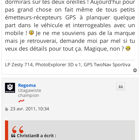
dormirais sur tes deux oreilles ! Aujourd'hui pour
e
pas grand chose on fait même de tous petits
émetteurs-récepteurs GPS à planquer quelque
part dans le véhicule et interrogeables avec un
mobile !
Je ne me souviens pas de la marque
mais je retrouverai, demande moi par mel si tu
veux des détails pour tout ça. Magique, non ?
LP Zesty 714, PhotoExplorer 3D v.1, GPS TwoNav Sportiva
a
u
Regoma
t
Utagawiste
champion
M
23 avr. 2011, 10:34
e
s
s
a
g
ChristianB a écrit :
e