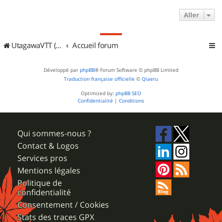
Aller
UtagawaVTT (Randos VTT et VTTAE avec traces GPS)
Accueil forum
Développé par
phpBB
® Forum Software © phpBB Limited
Traduction française officielle
©
Qiaeru
Optimized by:
phpBB SEO
Confidentialité
|
Conditions
Qui sommes-nous ?
Contact & Logos
Services pros
Mentions légales
Politique de
confidentialité
Consentement / Cookies
Stats des traces GPX