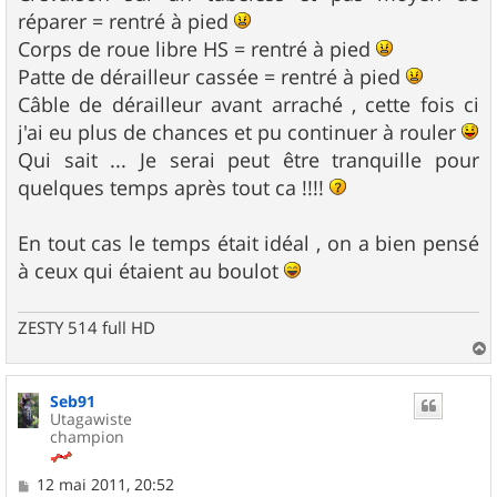
réparer = rentré à pied
Corps de roue libre HS = rentré à pied
Patte de dérailleur cassée = rentré à pied
Câble de dérailleur avant arraché , cette fois ci
j'ai eu plus de chances et pu continuer à rouler
Qui sait ... Je serai peut être tranquille pour
quelques temps après tout ca !!!!
En tout cas le temps était idéal , on a bien pensé
à ceux qui étaient au boulot
ZESTY 514 full HD
a
u
Seb91
t
Utagawiste
champion
M
12 mai 2011, 20:52