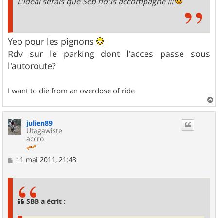
L'idéal serais que Seb nous accompagne !!!
Yep pour les pignons
Rdv sur le parking dont l'acces passe sous
l'autoroute?
I want to die from an overdose of ride
a
u
julien89
t
Utagawiste
accro
M
11 mai 2011, 21:43
e
s
s
a
g
SBB a écrit :
e