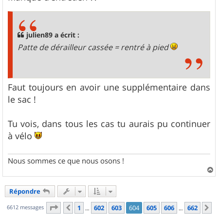
julien89 a écrit :
Patte de dérailleur cassée = rentré à pied
Faut toujours en avoir une supplémentaire dans
le sac !
Tu vois, dans tous les cas tu aurais pu continuer
à vélo
Nous sommes ce que nous osons !
a
u
Répondre
t
Page
604
sur
662
6612 messages
1
602
603
604
605
606
662
Précédent
S
…
…