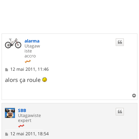
u
t
alarma
Utagaw
iste
accro
M
12 mai 2011, 11:46
e
s
alors ça roule
s
a
g
e
a
u
SBB
t
Utagawiste
expert
M
12 mai 2011, 18:54
e