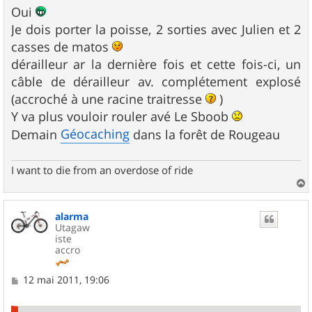
s
Oui
s
Je dois porter la poisse, 2 sorties avec Julien et 2
a
g
casses de matos
e
dérailleur ar la dernière fois et cette fois-ci, un
câble de dérailleur av. complétement explosé
(accroché à une racine traitresse
)
Y va plus vouloir rouler avé Le Sboob
Géocaching
Demain
dans la forêt de Rougeau
I want to die from an overdose of ride
a
u
alarma
t
Utagaw
iste
accro
M
12 mai 2011, 19:06
e
s