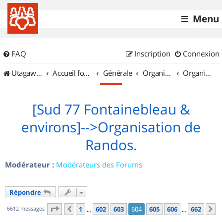
Menu
FAQ
Inscription
Connexion
UtagawaVTT (Randos VTT et VTTAE avec traces GPS)
Accueil forum
Générale
Organisation de sorties & Recherche de partenaires
Organisation de sorties en région Île de France
[Sud 77 Fontainebleau &
environs]-->Organisation de
Randos.
Modérateur :
Modérateurs des Forums
Répondre
Page
604
sur
662
6612 messages
1
602
603
604
605
606
662
Précédent
S
…
…