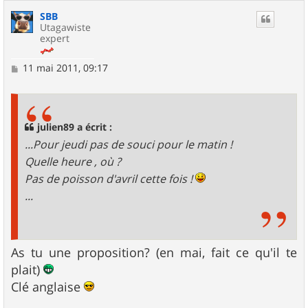
SBB
Utagawiste
expert
M
11 mai 2011, 09:17
e
s
s
a
g
julien89 a écrit :
e
...Pour jeudi pas de souci pour le matin !
Quelle heure , où ?
Pas de poisson d'avril cette fois !
...
As tu une proposition? (en mai, fait ce qu'il te
plait)
Clé anglaise