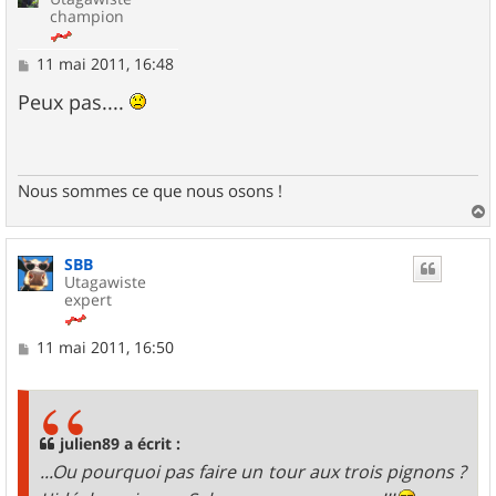
champion
M
11 mai 2011, 16:48
e
s
Peux pas....
s
a
g
e
Nous sommes ce que nous osons !
a
u
SBB
t
Utagawiste
expert
M
11 mai 2011, 16:50
e
s
s
a
g
julien89 a écrit :
e
...Ou pourquoi pas faire un tour aux trois pignons ?