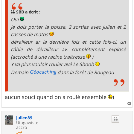
s
a
g
SBB a écrit :
e
Oui
Je dois porter la poisse, 2 sorties avec Julien et 2
casses de matos
dérailleur ar la dernière fois et cette fois-ci, un
câble de dérailleur av. complétement explosé
(accroché à une racine traitresse
)
Y va plus vouloir rouler avé Le Sboob
Géocaching
Demain
dans la forêt de Rougeau
aucun souci quand on a roulé ensemble
)
a
u
julien89
t
Utagawiste
accro