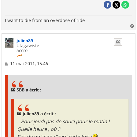
I want to die from an overdose of ride
a
u
julien89
t
Utagawiste
accro
M
11 mai 2011, 15:46
e
s
s
a
g
SBB a écrit :
e
julien89 a écrit :
...Pour jeudi pas de souci pour le matin !
Quelle heure , où ?
Pas de poisson d'avril cette fois !