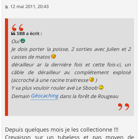
M
12 mai 2011, 20:43
e
s
s
a
g
SBB a écrit :
e
Oui
Je dois porter la poisse, 2 sorties avec Julien et 2
casses de matos
dérailleur ar la dernière fois et cette fois-ci, un
câble de dérailleur av. complétement explosé
(accroché à une racine traitresse
)
Y va plus vouloir rouler avé Le Sboob
Géocaching
Demain
dans la forêt de Rougeau
Depuis quelques mois je les collectionne !!!
Crevaison sur un tubeless et pas moyen de