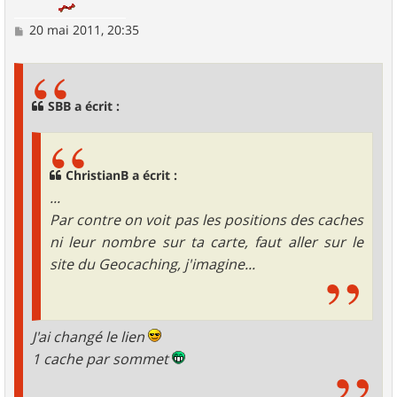
M
20 mai 2011, 20:35
e
s
s
a
g
SBB a écrit :
e
ChristianB a écrit :
...
Par contre on voit pas les positions des caches
ni leur nombre sur ta carte, faut aller sur le
site du Geocaching, j'imagine...
J'ai changé le lien
1 cache par sommet