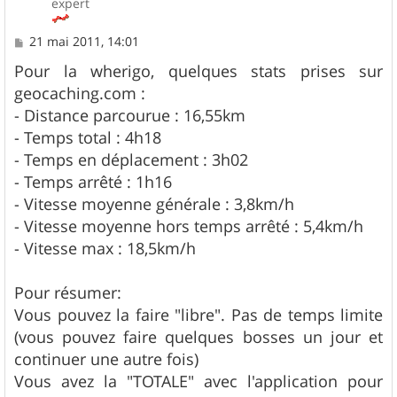
expert
M
21 mai 2011, 14:01
e
s
Pour la wherigo, quelques stats prises sur
s
geocaching.com :
a
g
- Distance parcourue : 16,55km
e
- Temps total : 4h18
- Temps en déplacement : 3h02
- Temps arrêté : 1h16
- Vitesse moyenne générale : 3,8km/h
- Vitesse moyenne hors temps arrêté : 5,4km/h
- Vitesse max : 18,5km/h
Pour résumer:
Vous pouvez la faire "libre". Pas de temps limite
(vous pouvez faire quelques bosses un jour et
continuer une autre fois)
Vous avez la "TOTALE" avec l'application pour