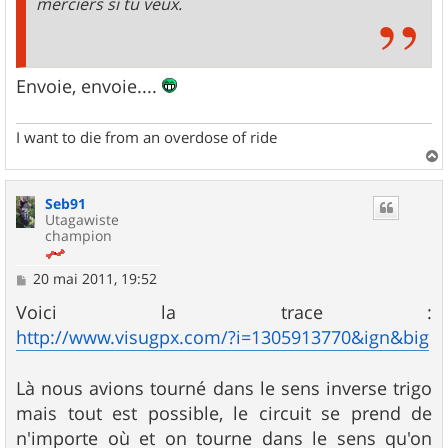
merciers si tu veux.
Envoie, envoie....
I want to die from an overdose of ride
a
u
Seb91
t
Utagawiste
champion
M
20 mai 2011, 19:52
e
s
Voici la trace :
s
http://www.visugpx.com/?i=1305913770&ign&big
a
g
e
Là nous avions tourné dans le sens inverse trigo
mais tout est possible, le circuit se prend de
n'importe où et on tourne dans le sens qu'on