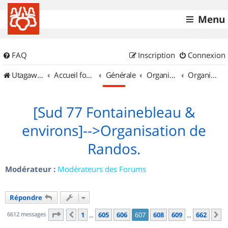
Menu
FAQ
Inscription
Connexion
UtagawaVTT (Randos VTT et VTTAE avec traces GPS)
Accueil forum
Générale
Organisation de sorties & Recherche de partenaires
Organisation de sorties en région Île de France
[Sud 77 Fontainebleau &
environs]-->Organisation de
Randos.
Modérateur :
Modérateurs des Forums
Répondre
Page
607
sur
662
6612 messages
1
605
606
607
608
609
662
Précédent
S
…
…