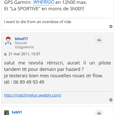
WHERIGO
GPS Garmin:
en 12h00 max.
Et "La SPORTIVE" en moins de 5h00!!!
I want to die from an overdose of ride
a
u
blind77
t
Nouvel
Utagawiste
M
21 mai 2011, 15:07
e
s
salut me revoila réinscri, aurait il un pilote
s
tandem ttt pour demain par hazard ?
a
g
je testerais bien mes nouvelles roues ztr flow.
e
tél : 06 89 49 93 49
http://matchmelun.weebly.com/
a
u
Seb91
t