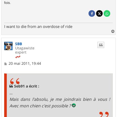
fois.
I want to die from an overdose of ride
a
u
SBB
t
Utagawiste
expert
M
20 mai 2011, 19:44
e
s
s
a
g
Seb91 a écrit :
e
...
Mais dans l'absolu, je me joindrais bien à vous !
Avec mon chien c'est possible ?