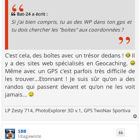
s
a
g
Bat-24 a écrit :
e
Si j'ai bien compris, tu as des WP dans ton gps et
tu dois chercher les "boites" aux coordonnées ?
C'est cela, des boîtes avec un trésor dedans !
Il
y a des sites web spécialisés en Geocaching.
Même avec un GPS c'est parfois très difficile de
les trouver...Etonnant ! Je suis sûr qu'on a des
randos qui passent devant et qu'on ne les voit
jamais...
LP Zesty 714, PhotoExplorer 3D v.1, GPS TwoNav Sportiva
a
u
SBB
t
Utagawiste