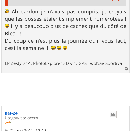
Ah pardon je n'avais pas compris, je croyais
que les bosses étaient simplement numérotées !
Il y a beaucoup plus de caches que du côté de
Bleau !
Du coup ce n'est plus la journée qu'il vous faut,
c'est la semaine !!!
LP Zesty 714, PhotoExplorer 3D v.1, GPS TwoNav Sportiva
a
u
t
Bat-24
Utagawiste accro
M
21 mai 2011, 10:40