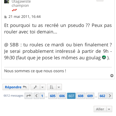
Utagawiste
champion
M
21 mai 2011, 16:44
e
s
Et pourquoi tu as recréé un pseudo ?? Peux pas
s
rouler avec toi demain...
a
g
e
@ SBB : tu roules ce mardi ou bien finalement ?
Je serai probablement intéressé à partir de 9h -
9h30 (faut que je pose les mômes au goulag
).
Nous sommes ce que nous osons !
a
u
Répondre
t
Page
607
sur
662
6612 messages
1
605
606
607
608
609
662
Précédent
S
…
…
Aller