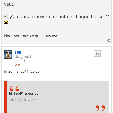
veut.
Et y'a quoi à trouver en haut de chaque bosse ??
Nous sommes ce que nous osons !
a
u
SBB
t
Utagawiste
expert
M
20 mai 2011, 20:20
e
s
s
a
g
Seb91 a écrit :
e
Voici la trace :...