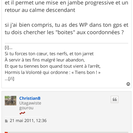
et il permet une mise en jambe progressive et un
retour au calme descendant
si j'ai bien compris, tu as des WP dans ton gps et
tu dois chercher les "boites" aux coordonnées ?
[i]...
Si tu forces ton cœur, tes nerfs, et ton jarret
À servir à tes fins malgré leur abandon,
Et que tu tiennes bon quand tout vient à l'arrêt,
Hormis la Volonté qui ordonne : « Tiens bon ! »
...[/i]
a
u
ChristianB
t
Utagawiste
gourou
M
21 mai 2011, 12:36
e
s