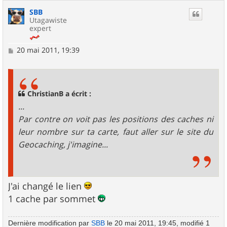
SBB
Utagawiste
expert
M
20 mai 2011, 19:39
e
s
s
a
g
ChristianB a écrit :
e
...
Par contre on voit pas les positions des caches ni
leur nombre sur ta carte, faut aller sur le site du
Geocaching, j'imagine...
J'ai changé le lien
1 cache par sommet
Dernière modification par
SBB
le 20 mai 2011, 19:45, modifié 1