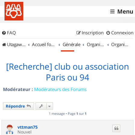
Menu
FAQ
Inscription
Connexion
UtagawaVTT (Randos VTT et VTTAE avec traces GPS)
Accueil forum
Générale
Organisation de sorties & Recherche de partenaires
Organisation de sorties en région Île de France
[Recherche] club ou association
Paris ou 94
Modérateur :
Modérateurs des Forums
Répondre
1 message • Page
1
sur
1
vttman75
Nouvel