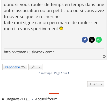
donc si vous rouler de temps en temps dans une
autre association ou un petit club ou si vous avez
trouver se que je recherche
faite moi signe car un peu marre de rouler seul
merci a vous sportivement
http://vttman75.skyrock.com/
a
u
Répondre
t
1 message • Page
1
sur
1
Aller
UtagawaVTT (Randos VTT et VTTAE avec traces GPS)
Accueil forum