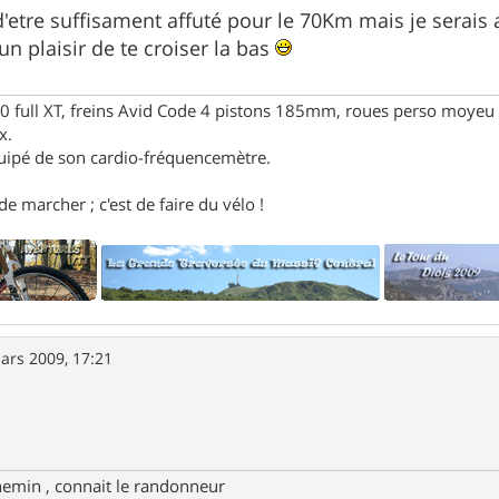
 d'etre suffisament affuté pour le 70Km mais je sera
n plaisir de te croiser la bas
full XT, freins Avid Code 4 pistons 185mm, roues perso moyeu 
x.
uipé de son cardio-fréquencemètre.
e marcher ; c'est de faire du vélo !
ars 2009, 17:21
hemin , connait le randonneur