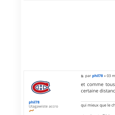
M
par
phil78
»
03 m
e
s
et comme tous l
s
certaine distan
a
g
e
phil78
qui mieux que le c
Utagawiste accro