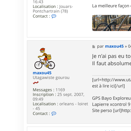
16:43
La meilleure façon d
Localisation :
Jouars-
Pontchartrain (78)
C
Contact :
o
n
t
a
c
t
M
par
maxou45
»
0
e
e
r
s
Je n'ai pas eu t
G
s
a
Il faut absolum
a
r
g
i
maxou45
e
k
Utagawiste gourou
[url=http://www.ut
est à lire ici[/url]
Messages :
1169
Inscription :
25 sept. 2007,
GPS Bayo Exploreu
09:49
Localisation :
orleans - loiret
Lapierre xcontrol 
- 45
Site perso [url]http:
C
Contact :
o
n
t