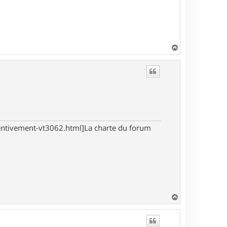
H
a
u
t
tentivement-vt3062.html]La charte du forum
H
a
u
t