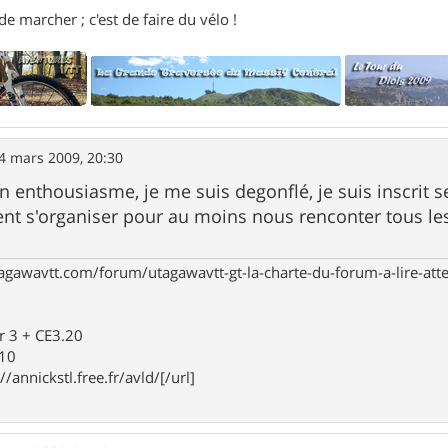
e marcher ; c'est de faire du vélo !
4 mars 2009, 20:30
on enthousiasme, je me suis degonflé, je suis inscrit s
ent s'organiser pour au moins nous renconter tous le
agawavtt.com/forum/utagawavtt-gt-la-charte-du-forum-a-lire-at
r 3 + CE3.20
910
//annickstl.free.fr/avld/[/url]