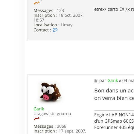
etrex/ carto EX /x r
Messages :
123
Inscription :
18 oct. 2007,
18:57
Localisation :
Limay
C
Contact :
o
n
t
a
c
t
e
r
p
h
M
par
Garik
»
04 ma
i
e
l
s
Bon dans un acc
7
s
8
on verra bien 
a
g
Garik
e
Utagawiste gourou
Engine LAB NGN140 
d'un GPSmap 60CS
Messages :
3068
Forerunner 405 éq
Inscription :
17 sept. 2007,