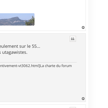
H
a
u
t
eulement sur le 55...
s utagawistes.
tentivement-vt3062.html]La charte du forum
H
a
u