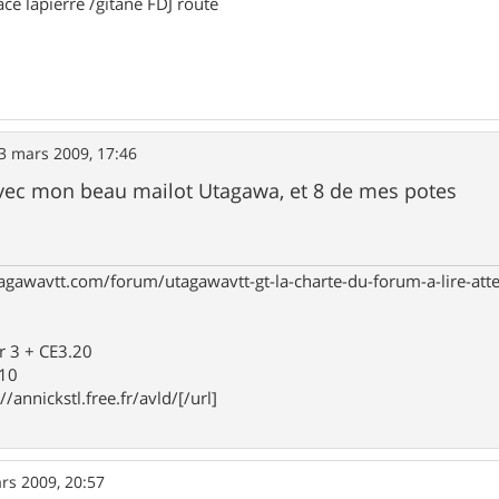
ace lapierre /gitane FDJ route
3 mars 2009, 17:46
 avec mon beau mailot Utagawa, et 8 de mes potes
agawavtt.com/forum/utagawavtt-gt-la-charte-du-forum-a-lire-at
r 3 + CE3.20
910
//annickstl.free.fr/avld/[/url]
rs 2009, 20:57