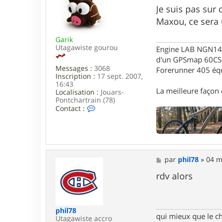
t
s
Je suis pas sur
e
s
Maxou, ce sera u
r
a
m
g
a
Garik
e
x
Utagawiste gourou
Engine LAB NGN140 
o
d'un GPSmap 60CS
u
Messages :
3068
Forerunner 405 éq
4
Inscription :
17 sept. 2007,
5
16:43
La meilleure façon d
Localisation :
Jouars-
Pontchartrain (78)
C
Contact :
o
n
t
a
c
t
M
par
phil78
»
04 m
e
e
r
s
rdv alors
G
s
a
a
r
g
i
e
k
phil78
qui mieux que le c
Utagawiste accro