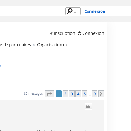
Connexion
Inscription
Connexion
e de partenaires
Organisation de sorties en région Île de France
9
Page
1
sur
9
82 messages
1
2
3
4
5
9
Suivant
…