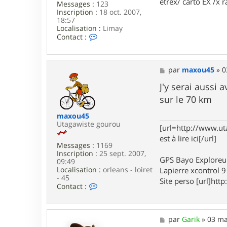
etrex/ carto EX /x r
Messages :
123
Inscription :
18 oct. 2007,
18:57
Localisation :
Limay
C
Contact :
o
n
t
a
M
par
maxou45
»
0
c
e
t
s
J'y serai aussi
e
s
sur le 70 km
r
a
p
g
maxou45
h
e
Utagawiste gourou
i
[url=http://www.ut
l
est à lire ici[/url]
7
Messages :
1169
8
Inscription :
25 sept. 2007,
GPS Bayo Exploreu
09:49
Localisation :
orleans - loiret
Lapierre xcontrol 
- 45
Site perso [url]http:
C
Contact :
o
n
t
a
M
par
Garik
»
03 ma
c
e