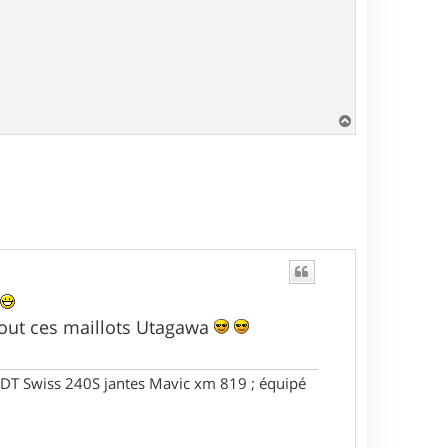
H
a
u
t
tout ces maillots Utagawa
DT Swiss 240S jantes Mavic xm 819 ; équipé