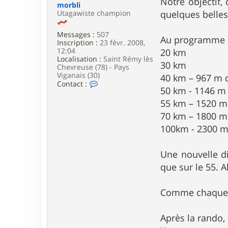
Notre objectif
e
morbli
Utagawiste champion
quelques belles 
Messages :
507
Au programme 
Inscription :
23 févr. 2008,
12:04
20 km
Localisation :
Saint Rémy lès
30 km
Chevreuse (78) - Pays
Viganais (30)
40 km – 967 m 
C
Contact :
50 km - 1146 m
o
n
55 km – 1520 m
t
70 km – 1800 m
a
c
100km - 2300 m
t
e
r
Une nouvelle di
m
o
que sur le 55. A
r
b
l
Comme chaque an
i
Après la rando,