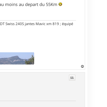
is au moins au depart du 55Km
DT Swiss 240S jantes Mavic xm 819 ; équipé
H
a
u
t