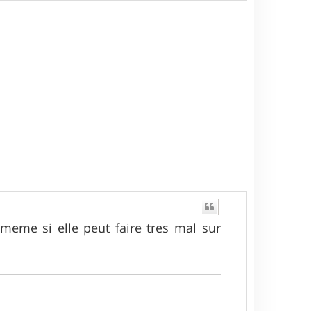
a
u
t
 meme si elle peut faire tres mal sur