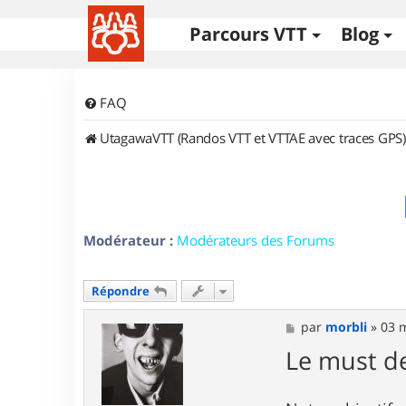
Parcours VTT
Blog
FAQ
UtagawaVTT (Randos VTT et VTTAE avec traces GPS)
Modérateur :
Modérateurs des Forums
Répondre
M
par
morbli
»
03 
e
Le must de
s
s
a
g