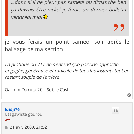
...donc si il ne pleut pas samedi ou dimanche ben
ça devrais être nickel je ferais un dernier bulletin
vendredi midi
je vous ferais un point samedi soir après le
balisage de ma section
La pratique du VTT ne s'entend que par une approche
engagée, généreuse et radicale de tous les instants tout en
restant souple de l'arrière
.
Garmin Dakota 20 - Sobre Cash
a
u
luidji76
t
Utagawiste gourou
M
21 avr. 2009, 21:52
e