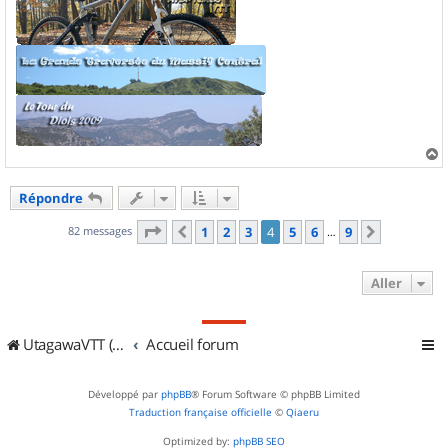
a
u
Répondre
t
Page
4
sur
9
82 messages
1
2
3
4
5
6
9
Précédent
Suivant
…
Aller
UtagawaVTT (Randos VTT et VTTAE avec traces GPS)
Accueil forum
Développé par
phpBB
® Forum Software © phpBB Limited
Traduction française officielle
©
Qiaeru
Optimized by:
phpBB SEO