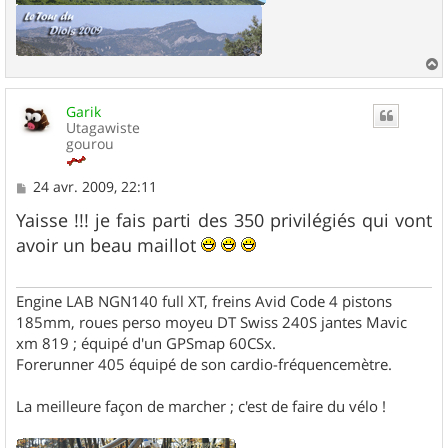
a
u
Garik
t
Utagawiste
gourou
M
24 avr. 2009, 22:11
e
s
Yaisse !!! je fais parti des 350 privilégiés qui vont
s
avoir un beau maillot
a
g
e
Engine LAB NGN140 full XT, freins Avid Code 4 pistons
185mm, roues perso moyeu DT Swiss 240S jantes Mavic
xm 819 ; équipé d'un GPSmap 60CSx.
Forerunner 405 équipé de son cardio-fréquencemètre.
La meilleure façon de marcher ; c'est de faire du vélo !