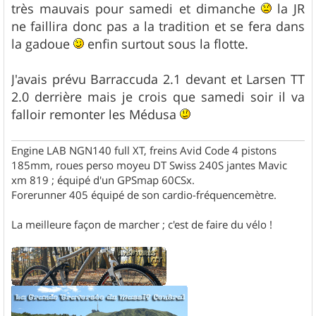
s
très mauvais pour samedi et dimanche
la JR
a
g
ne faillira donc pas a la tradition et se fera dans
e
la gadoue
enfin surtout sous la flotte.
J'avais prévu Barraccuda 2.1 devant et Larsen TT
2.0 derrière mais je crois que samedi soir il va
falloir remonter les Médusa
Engine LAB NGN140 full XT, freins Avid Code 4 pistons
185mm, roues perso moyeu DT Swiss 240S jantes Mavic
xm 819 ; équipé d'un GPSmap 60CSx.
Forerunner 405 équipé de son cardio-fréquencemètre.
La meilleure façon de marcher ; c'est de faire du vélo !