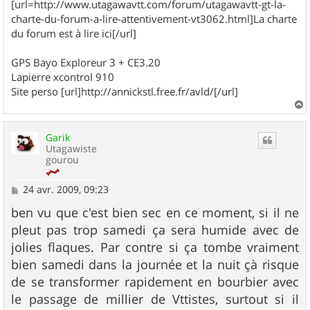
[url=http://www.utagawavtt.com/forum/utagawavtt-gt-la-
charte-du-forum-a-lire-attentivement-vt3062.html]La charte
du forum est à lire ici[/url]
GPS Bayo Exploreur 3 + CE3.20
Lapierre xcontrol 910
Site perso [url]http://annickstl.free.fr/avld/[/url]
a
u
Garik
t
Utagawiste
gourou
M
24 avr. 2009, 09:23
e
s
ben vu que c'est bien sec en ce moment, si il ne
s
pleut pas trop samedi ça sera humide avec de
a
g
jolies flaques. Par contre si ça tombe vraiment
e
bien samedi dans la journée et la nuit çà risque
de se transformer rapidement en bourbier avec
le passage de millier de Vttistes, surtout si il