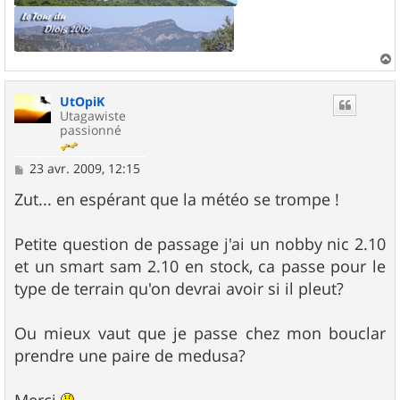
a
u
UtOpiK
t
Utagawiste
passionné
M
23 avr. 2009, 12:15
e
s
Zut... en espérant que la météo se trompe !
s
a
g
Petite question de passage j'ai un nobby nic 2.10
e
et un smart sam 2.10 en stock, ca passe pour le
type de terrain qu'on devrai avoir si il pleut?
Ou mieux vaut que je passe chez mon bouclar
prendre une paire de medusa?
Merci