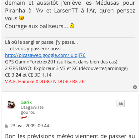
demain et aussitôt j'enlève les Médusas pour
Piranha à l'Av et LarsenTT à l'Ar, qu'en pensez
vous
Courage aux baliseurs...
Là où le sanglier passe, j'y passe...
... et vous y passerez aussi...
http://picasaweb.google.com/luidji76
GPS GaminForetrex201 (suffisant dans bien des cas)
2 GPS BAYO: Exploreur 3 V3 et XC (découverte/jardinage)
CE 3.
24
et CE 3D 1.14
V.A.E. Haibike XDURO N'DURO RX 26"
a
u
Garik
t
Utagawiste
gourou
M
23 avr. 2009, 09:44
e
s
Bon les prévisions météo viennent de passer au