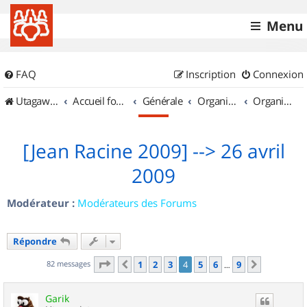
Menu
FAQ
Inscription
Connexion
UtagawaVTT (Randos VTT et VTTAE avec traces GPS)
Accueil forum
Générale
Organisation de sorties & Recherche de partenaires
Organisation de sorties en région Île de France
[Jean Racine 2009] --> 26 avril
2009
Modérateur :
Modérateurs des Forums
Répondre
Page
4
sur
9
82 messages
1
2
3
4
5
6
9
Précédent
Suivant
…
Garik