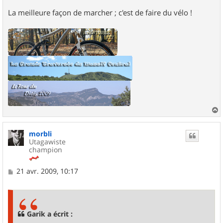
La meilleure façon de marcher ; c'est de faire du vélo !
a
u
morbli
t
Utagawiste
champion
M
21 avr. 2009, 10:17
e
s
s
a
g
Garik a écrit :
e