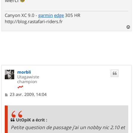
Canyon XC 9.0 -
garmin
edge
305 HR
http://blog.rastafari-riders.fr
a
u
t
morbli
Utagawiste
champion
M
23 avr. 2009, 14:04
e
s
s
a
g
UtOpiK a écrit :
e
Petite question de passage j'ai un nobby nic 2.10 et