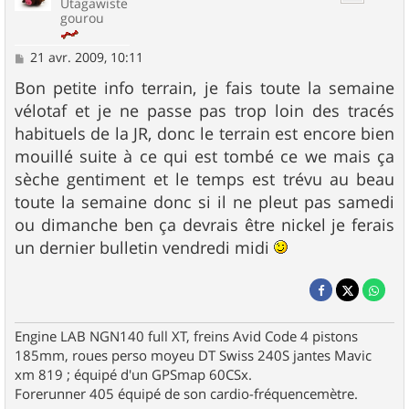
Utagawiste
gourou
M
21 avr. 2009, 10:11
e
s
Bon petite info terrain, je fais toute la semaine
s
vélotaf et je ne passe pas trop loin des tracés
a
g
habituels de la JR, donc le terrain est encore bien
e
mouillé suite à ce qui est tombé ce we mais ça
sèche gentiment et le temps est trévu au beau
toute la semaine donc si il ne pleut pas samedi
ou dimanche ben ça devrais être nickel je ferais
un dernier bulletin vendredi midi
Engine LAB NGN140 full XT, freins Avid Code 4 pistons
185mm, roues perso moyeu DT Swiss 240S jantes Mavic
xm 819 ; équipé d'un GPSmap 60CSx.
Forerunner 405 équipé de son cardio-fréquencemètre.