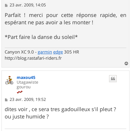
M
23 avr. 2009, 14:05
e
s
Parfait ! merci pour cette réponse rapide, en
s
espérant ne pas avoir a les monter !
a
g
e
*Part faire la danse du soleil*
Canyon XC 9.0 -
garmin
edge
305 HR
http://blog.rastafari-riders.fr
a
u
maxou45
t
Utagawiste
gourou
M
23 avr. 2009, 19:52
e
s
dites voir , ce sera tres gadouilleux s'il pleut ?
s
ou juste humide ?
a
g
e