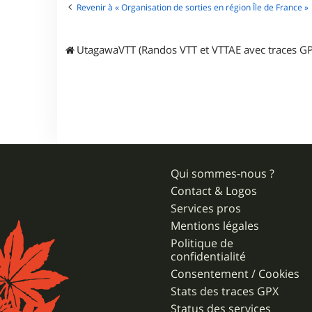
j
Revenir à « Organisation de sorties en région Île de France »
i
7
6
UtagawaVTT (Randos VTT et VTTAE avec traces GP
Qui sommes-nous ?
Contact & Logos
Services pros
Mentions légales
Politique de
confidentialité
Consentement / Cookies
Stats des traces GPX
Status des services