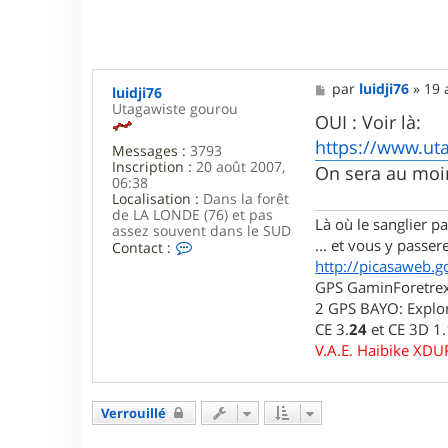
M
par
luidji76
»
19 
luidji76
e
Utagawiste gourou
s
OUI : Voir là:
s
https://www.uta
Messages :
3793
a
Inscription :
20 août 2007,
g
On sera au moins
06:38
e
Localisation :
Dans la forêt
de LA LONDE (76) et pas
Là où le sanglier pas
assez souvent dans le SUD
... et vous y passere
C
Contact :
o
http://picasaweb.g
n
GPS GaminForetrex2
t
2 GPS BAYO: Explor
a
c
CE 3.
24
et CE 3D 1
t
V.A.E. Haibike XD
e
r
l
u
Verrouillé
i
d