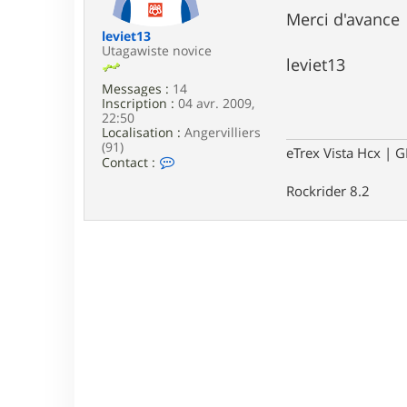
e
Merci d'avance
leviet13
Utagawiste novice
leviet13
Messages :
14
Inscription :
04 avr. 2009,
22:50
Localisation :
Angervilliers
(91)
eTrex Vista Hcx | 
C
Contact :
o
n
Rockrider 8.2
t
a
c
t
e
r
l
e
v
i
e
t
1
3