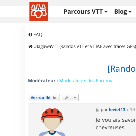
Parcours VTT
Blog
FAQ
UtagawaVTT (Randos VTT et VTTAE avec traces GPS)
[Rando 
Modérateur :
Modérateurs des Forums
Verrouillé
M
par
leviet13
»
19 
e
s
Je voulais savoi
s
chevreuses.
a
g