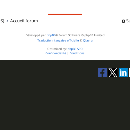
S)
Accueil forum
S
Développé par
phpBB
® Forum Software © phpBB Limited
Traduction française officielle
©
Qiaeru
Optimized by:
phpBB SEO
Confidentialité
|
Conditions