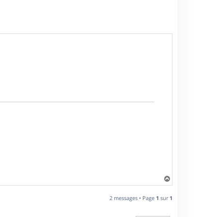
H
a
u
2 messages • Page
1
sur
1
t