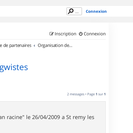
Connexion
Inscription
Connexion
e de partenaires
Organisation de sorties en région Île de France
agwistes
2 messages • Page
1
sur
1
ean racine" le 26/04/2009 a St remy les