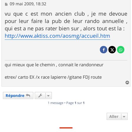
M
09 mai 2009, 18:32
e
s
vu que c est mon ancien club , je me devoue
s
pour leur faire la pub de leur rando annuelle ,
a
g
qui est a ne pas rater bien sur , alors tout est la :
e
http://www.aktiss.com/aosmg/accueil.htm
qui mieux que le chemin , connait le randonneur
etrex/ carto EX /x race lapierre /gitane FDJ route
a
u
Répondre
t
1 message • Page
1
sur
1
Aller