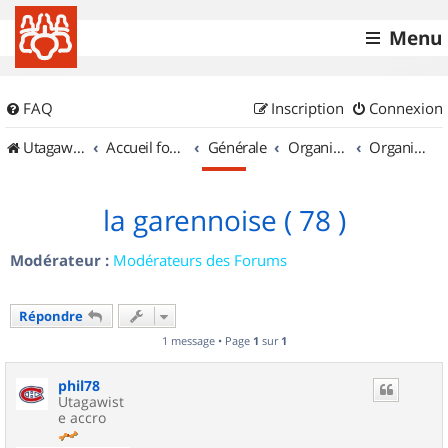
Menu
FAQ
Inscription
Connexion
UtagawaVTT (Randos VTT et VTTAE avec traces GPS)
Accueil forum
Générale
Organisation de sorties & Recherche de partenaires
Organisation de sorties en région Île de France
la garennoise ( 78 )
Modérateur :
Modérateurs des Forums
Répondre
1 message • Page
1
sur
1
phil78
Utagawist
e accro