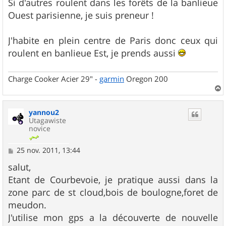
Si d'autres roulent dans les forêts de la banlieue
Ouest parisienne, je suis preneur !
J'habite en plein centre de Paris donc ceux qui
roulent en banlieue Est, je prends aussi
Charge Cooker Acier 29" -
garmin
Oregon 200
a
u
yannou2
t
Utagawiste
novice
M
25 nov. 2011, 13:44
e
s
salut,
s
Etant de Courbevoie, je pratique aussi dans la
a
g
zone parc de st cloud,bois de boulogne,foret de
e
meudon.
J'utilise mon gps a la découverte de nouvelle