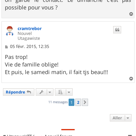
a
g
possible pour vous ?
e
a
u
cramtrebor
t
Nouvel
Utagawiste
M
05 févr. 2015, 12:35
e
s
Pas trop!
s
Vie de famille oblige!
a
g
Et puis, le samedi matin, il fait tjs beau!!!
e
a
u
Répondre
t
11 messages
1
2
Suivant
Aller