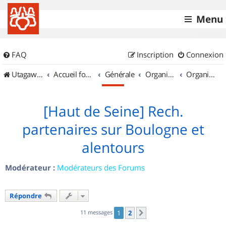
Menu
FAQ
Inscription
Connexion
UtagawaVTT (Randos VTT et VTTAE avec traces GPS)
Accueil forum
Générale
Organisation de sorties & Recherche de partenaires
Organisation de sorties en région Île de France
[Haut de Seine] Rech.
partenaires sur Boulogne et
alentours
Modérateur :
Modérateurs des Forums
Répondre
11 messages
1
2
Suivant