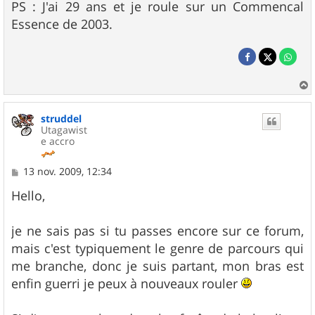
PS : J'ai 29 ans et je roule sur un Commencal
Essence de 2003.
a
u
struddel
t
Utagawist
e accro
M
13 nov. 2009, 12:34
e
s
Hello,
s
a
g
je ne sais pas si tu passes encore sur ce forum,
e
mais c'est typiquement le genre de parcours qui
me branche, donc je suis partant, mon bras est
enfin guerri je peux à nouveaux rouler