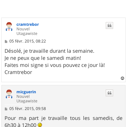
cramtrebor
Nouvel
Utagawiste
M
05 févr. 2015, 08:22
e
s
Désolé, je travaille durant la semaine.
s
Je ne peux que le samedi matin!
a
g
Faites moi signe si vous pouvez ce jour là!
e
Cramtrebor
a
u
micguerin
t
Nouvel
Utagawiste
M
05 févr. 2015, 09:58
e
s
Pour ma part je travaille tous les samedis, de
s
6h30 à 12h00
a