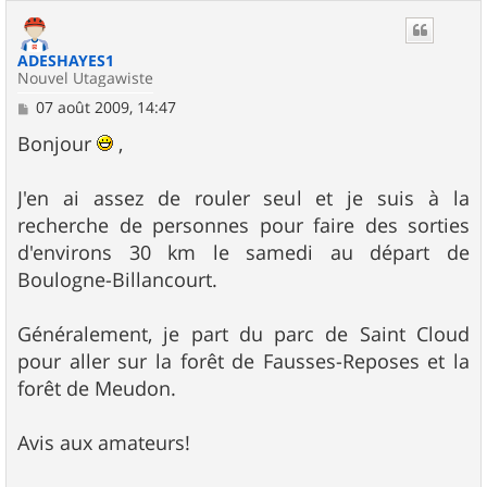
ADESHAYES1
Nouvel Utagawiste
M
07 août 2009, 14:47
e
s
Bonjour
,
s
a
g
J'en ai assez de rouler seul et je suis à la
e
recherche de personnes pour faire des sorties
d'environs 30 km le samedi au départ de
Boulogne-Billancourt.
Généralement, je part du parc de Saint Cloud
pour aller sur la forêt de Fausses-Reposes et la
forêt de Meudon.
Avis aux amateurs!