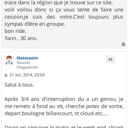
trace dans la région que je trouve sur ce site.
voili voilou donc si ça vous tente de faire une
cession,je suis des votre.C'est toujours plus
sympas d’être en groupe.
bon ride.
Yann , 30 ans.
a
u
Matevasim
t
Nouvel
Utagawiste
M
21 oct. 2014, 23:03
e
s
Salut à tous.
s
a
g
Après 3/4 ans d'interruption du a un genou, je
e
me remets à fond au vtt, cherche potes de sortie,
depart boulogne billancourt, st cloud etc....
Dispo en semaine le matin et le week end, chiant