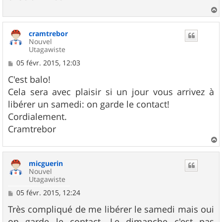
g
e
a
u
cramtrebor
t
Nouvel
Utagawiste
M
05 févr. 2015, 12:03
e
s
C'est balo!
s
Cela sera avec plaisir si un jour vous arrivez à
a
g
libérer un samedi: on garde le contact!
e
Cordialement.
Cramtrebor
a
u
micguerin
t
Nouvel
Utagawiste
M
05 févr. 2015, 12:24
e
s
Très compliqué de me libérer le samedi mais oui
s
on garde le contact. Le dimanche c'est pas