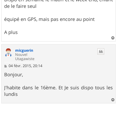
de le faire seul
équipé en GPS, mais pas encore au point
A plus
a
u
micguerin
t
Nouvel
Utagawiste
M
04 févr. 2015, 20:14
e
s
Bonjour,
s
a
g
J'habite dans le 16ème. Et Je suis dispo tous les
e
lundis
a
u
t