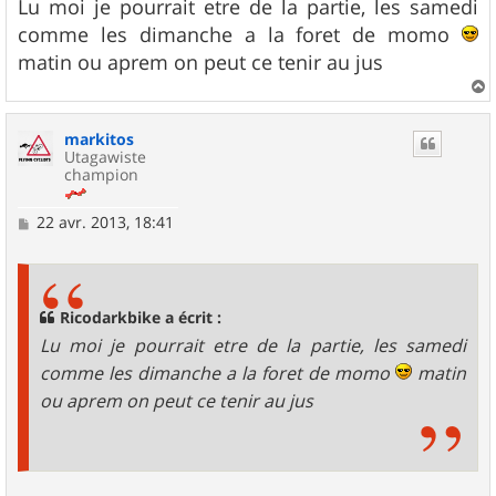
s
Lu moi je pourrait etre de la partie, les samedi
s
comme les dimanche a la foret de momo
a
g
matin ou aprem on peut ce tenir au jus
e
a
u
markitos
t
Utagawiste
champion
M
22 avr. 2013, 18:41
e
s
s
a
g
Ricodarkbike a écrit :
e
Lu moi je pourrait etre de la partie, les samedi
comme les dimanche a la foret de momo
matin
ou aprem on peut ce tenir au jus