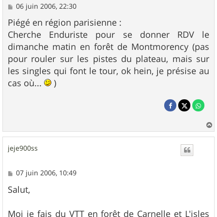
M
06 juin 2006, 22:30
e
s
Piégé en région parisienne :
s
Cherche Enduriste pour se donner RDV le
a
g
dimanche matin en forêt de Montmorency (pas
e
pour rouler sur les pistes du plateau, mais sur
les singles qui font le tour, ok hein, je présise au
cas où...
)
a
u
jeje900ss
t
M
07 juin 2006, 10:49
e
s
Salut,
s
a
g
Moi je fais du VTT en forêt de Carnelle et L'isles