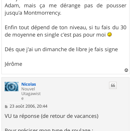
e
Adam, mais ça me dérange pas de pousser
jusqu'a Montmorrency.
Enfin tout dépend de ton niveau, si tu fais du 30
de moyenne en single c'est pas pour moi
Dés que j'ai un dimanche de libre je fais signe
Jérôme
a
u
Nicolas
t
Nouvel
Utagawist
e
M
23 août 2006, 20:44
e
s
VU ta réponse (de retour de vacances)
s
a
g
Pour préciser mon type de roulage :