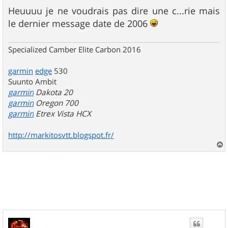
Heuuuu je ne voudrais pas dire une c...rie mais
le dernier message date de 2006
Specialized Camber Elite Carbon 2016
garmin
edge
530
Suunto Ambit
garmin
Dakota 20
garmin
Oregon 700
garmin
Etrex Vista HCX
http://markitosvtt.blogspot.fr/
a
u
t