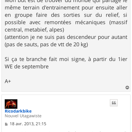
Mon but est de trouver du monde qui partage le
même terrain d'entrainement pour ensuite aller
en groupe faire des sorties sur du relief, si
possible avec remontées mécaniques (massif
central, metabief, alpes)
(attention je ne suis pas descendeur pour autant
(pas de sauts, pas de vtt de 20 kg)
Si ça te branche fait moi signe, à partir du 1ier
WE de septembre
A+
a
u
t
Ricodarkbike
Nouvel Utagawiste
M
18 avr. 2013, 21:15
e