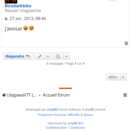
Ricodarkbike
Nouvel Utagawiste
M
27 avr. 2013, 08:46
e
s
j'avoue
s
a
g
e
a
u
Répondre
t
6 messages • Page
1
sur
1
Aller
UtagawaVTT (Randos VTT et VTTAE avec traces GPS)
Accueil forum
Développé par
phpBB
® Forum Software © phpBB Limited
Traduction française officielle
©
Qiaeru
Optimized by:
phpBB SEO
Confidentialité
|
Conditions