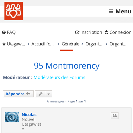
Menu
FAQ
Inscription
Connexion
UtagawaVTT (Randos VTT et VTTAE avec traces GPS)
Accueil forum
Générale
Organisation de sorties & Recherche de partenaires
Organisation de sorties en région Île de France
95 Montmorency
Modérateur :
Modérateurs des Forums
Répondre
6 messages • Page
1
sur
1
Nicolas
Nouvel
Utagawist
e