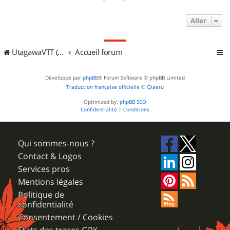
Aller
UtagawaVTT (Randos VTT et VTTAE avec traces GPS)
Accueil forum
Développé par
phpBB
® Forum Software © phpBB Limited
Traduction française officielle
©
Qiaeru
Optimized by:
phpBB SEO
Confidentialité
|
Conditions
Qui sommes-nous ?
Contact & Logos
Services pros
Mentions légales
Politique de
confidentialité
Consentement / Cookies