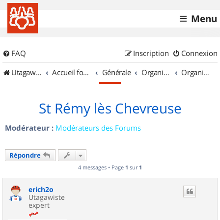
Menu
FAQ
Inscription
Connexion
UtagawaVTT (Randos VTT et VTTAE avec traces GPS)
Accueil forum
Générale
Organisation de sorties & Recherche de partenaires
Organisation de sorties en région Île de France
St Rémy lès Chevreuse
Modérateur :
Modérateurs des Forums
Répondre
4 messages • Page
1
sur
1
erich2o
Utagawiste
expert