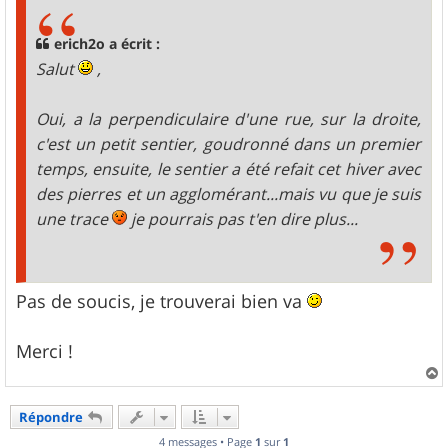
s
a
g
erich2o a écrit :
e
Salut
,
Oui, a la perpendiculaire d'une rue, sur la droite,
c'est un petit sentier, goudronné dans un premier
temps, ensuite, le sentier a été refait cet hiver avec
des pierres et un agglomérant...mais vu que je suis
une trace
je pourrais pas t'en dire plus...
Pas de soucis, je trouverai bien va
Merci !
a
u
Répondre
t
4 messages • Page
1
sur
1