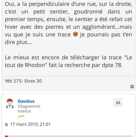
g
Oui, a la perpendiculaire d'une rue, sur la droite,
e
c'est un petit sentier, goudronné dans un
premier temps, ensuite, le sentier a été refait cet
hiver avec des pierres et un agglomérant...mais
vu que je suis une trace
je pourrais pas t'en
dire plus...
Le mieux est encore de télécharger la trace "Le
tout de Rhodon" fait la recherche par dpte 78.
Yéti 575- Etrex 30
a
u
Davidus
t
Utagawiste
novice
M
17 mars 2010, 21:01
e
s