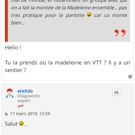
on a fait la montée de la Madeleine ensemble... pas
tres pratique pour la parlotte
car ca monte
bien...
Hello !
Tu la prends où la madeleine en VTT ? Il y a un
sentier ?
a
u
erich2o
t
Utagawiste
expert
M
17 mars 2010, 12:59
e
s
Salut
,
s
a