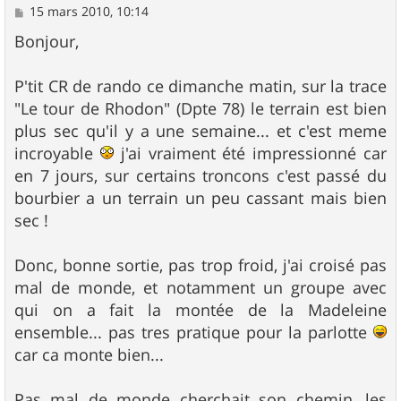
M
15 mars 2010, 10:14
e
s
Bonjour,
s
a
g
P'tit CR de rando ce dimanche matin, sur la trace
e
"Le tour de Rhodon" (Dpte 78) le terrain est bien
plus sec qu'il y a une semaine... et c'est meme
incroyable
j'ai vraiment été impressionné car
en 7 jours, sur certains troncons c'est passé du
bourbier a un terrain un peu cassant mais bien
sec !
Donc, bonne sortie, pas trop froid, j'ai croisé pas
mal de monde, et notamment un groupe avec
qui on a fait la montée de la Madeleine
ensemble... pas tres pratique pour la parlotte
car ca monte bien...
Pas mal de monde cherchait son chemin, les