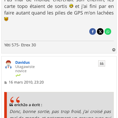
carte topo étaient de sortis
et j'ai fini par en
faire autant quand les piles de GPS m'on lachées
Yéti 575- Etrex 30
a
u
Davidus
t
Utagawiste
novice
M
16 mars 2010, 23:20
e
s
s
a
g
erich2o a écrit :
e
Donc, bonne sortie, pas trop froid, j'ai croisé pas
mal de monde, et notamment un groupe avec qui