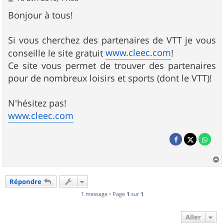
e
s
Bonjour à tous!
s
a
g
Si vous cherchez des partenaires de VTT je vous
e
www.cleec.com
conseille le site gratuit
!
Ce site vous permet de trouver des partenaires
pour de nombreux loisirs et sports (dont le VTT)!
N'hésitez pas!
www.cleec.com
a
u
Répondre
t
1 message • Page
1
sur
1
Aller