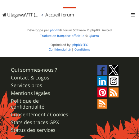
UtagawaVTT (Randos VTT et VTTAE avec traces GPS)
Accueil forum
Développé par
phpBB
® Forum Software © phpBB Limited
Traduction française officielle
©
Qiaeru
Optimized by:
phpBB SEO
Confidentialité
|
Conditions
Qui sommes-nous ?
Contact & Logos
Services pros
Mentions légales
Politique de
confidentialité
Consentement / Cookies
Stats des traces GPX
Status des services