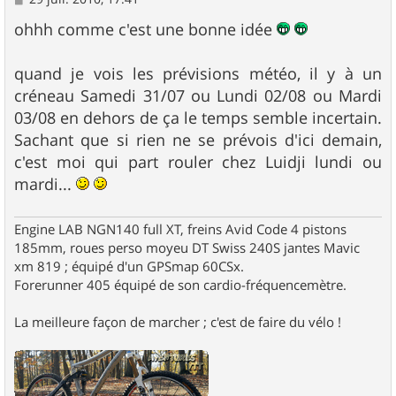
e
s
ohhh comme c'est une bonne idée
s
a
g
quand je vois les prévisions météo, il y à un
e
créneau Samedi 31/07 ou Lundi 02/08 ou Mardi
03/08 en dehors de ça le temps semble incertain.
Sachant que si rien ne se prévois d'ici demain,
c'est moi qui part rouler chez Luidji lundi ou
mardi...
Engine LAB NGN140 full XT, freins Avid Code 4 pistons
185mm, roues perso moyeu DT Swiss 240S jantes Mavic
xm 819 ; équipé d'un GPSmap 60CSx.
Forerunner 405 équipé de son cardio-fréquencemètre.
La meilleure façon de marcher ; c'est de faire du vélo !