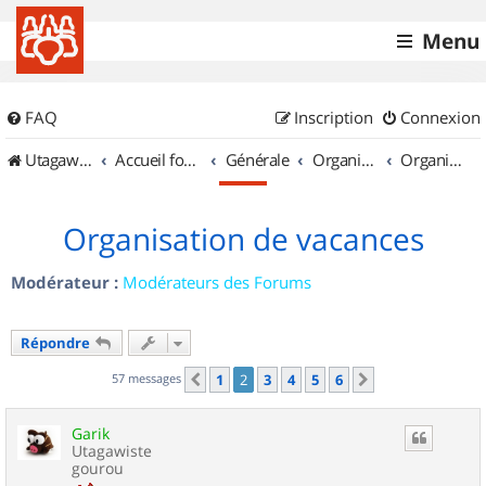
Menu
FAQ
Inscription
Connexion
UtagawaVTT (Randos VTT et VTTAE avec traces GPS)
Accueil forum
Générale
Organisation de sorties & Recherche de partenaires
Organisation de sorties en région Île de France
Organisation de vacances
Modérateur :
Modérateurs des Forums
Répondre
57 messages
1
2
3
4
5
6
Précédent
Suivant
Garik
Utagawiste
gourou