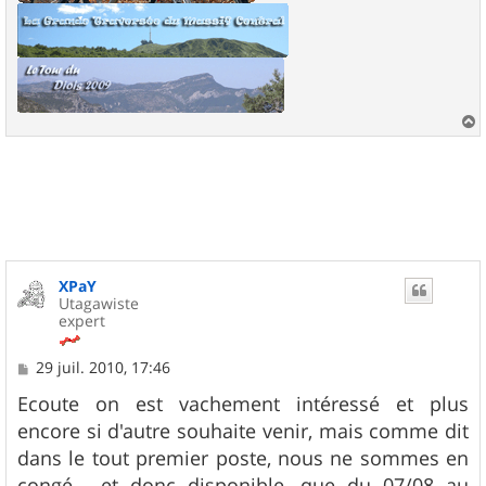
a
u
t
XPaY
Utagawiste
expert
M
29 juil. 2010, 17:46
e
s
Ecoute on est vachement intéressé et plus
s
encore si d'autre souhaite venir, mais comme dit
a
g
dans le tout premier poste, nous ne sommes en
e
congé , et donc disponible, que du 07/08 au