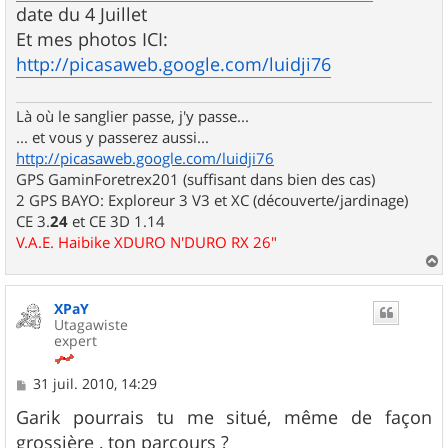
date du 4 Juillet
Et mes photos ICI:
http://picasaweb.google.com/luidji76
Là où le sanglier passe, j'y passe...
... et vous y passerez aussi...
http://picasaweb.google.com/luidji76
GPS GaminForetrex201 (suffisant dans bien des cas)
2 GPS BAYO: Exploreur 3 V3 et XC (découverte/jardinage)
CE 3.
24
et CE 3D 1.14
V.A.E. Haibike XDURO N'DURO RX 26"
a
u
XPaY
t
Utagawiste
expert
M
31 juil. 2010, 14:29
e
s
Garik pourrais tu me situé, même de façon
s
grossière , ton parcours ?
a