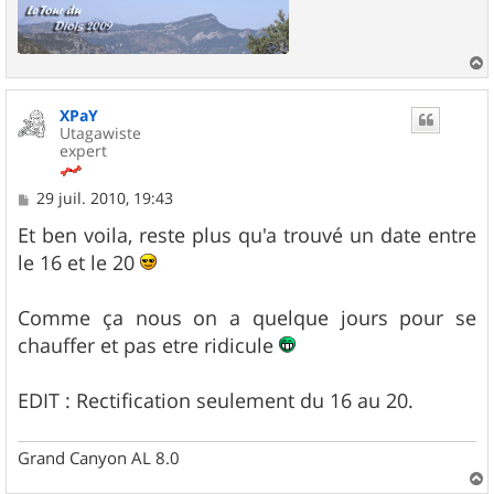
a
u
XPaY
t
Utagawiste
expert
M
29 juil. 2010, 19:43
e
s
Et ben voila, reste plus qu'a trouvé un date entre
s
le 16 et le 20
a
g
e
Comme ça nous on a quelque jours pour se
chauffer et pas etre ridicule
EDIT : Rectification seulement du 16 au 20.
Grand Canyon AL 8.0