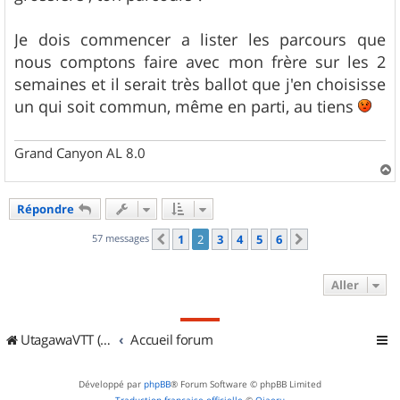
g
e
Je dois commencer a lister les parcours que
nous comptons faire avec mon frère sur les 2
semaines et il serait très ballot que j'en choisisse
un qui soit commun, même en parti, au tiens
Grand Canyon AL 8.0
a
u
Répondre
t
57 messages
1
2
3
4
5
6
Précédent
Suivant
Aller
UtagawaVTT (Randos VTT et VTTAE avec traces GPS)
Accueil forum
Développé par
phpBB
® Forum Software © phpBB Limited