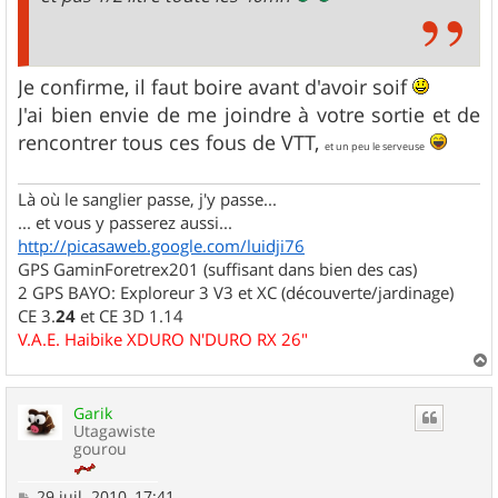
Je confirme, il faut boire avant d'avoir soif
J'ai bien envie de me joindre à votre sortie et de
rencontrer tous ces fous de VTT,
et un peu le serveuse
Là où le sanglier passe, j'y passe...
... et vous y passerez aussi...
http://picasaweb.google.com/luidji76
GPS GaminForetrex201 (suffisant dans bien des cas)
2 GPS BAYO: Exploreur 3 V3 et XC (découverte/jardinage)
CE 3.
24
et CE 3D 1.14
V.A.E. Haibike XDURO N'DURO RX 26"
a
u
Garik
t
Utagawiste
gourou
M
29 juil. 2010, 17:41