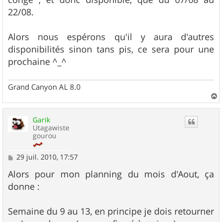
22/08.
Alors nous espérons qu'il y aura d'autres
disponibilités sinon tans pis, ce sera pour une
prochaine ^_^
Grand Canyon AL 8.0
a
u
Garik
t
Utagawiste
gourou
M
29 juil. 2010, 17:57
e
s
Alors pour mon planning du mois d'Aout, ça
s
donne :
a
g
e
Semaine du 9 au 13, en principe je dois retourner