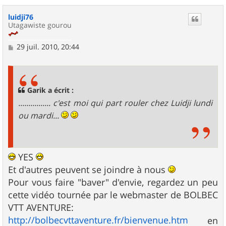
a
u
luidji76
t
Utagawiste gourou
M
29 juil. 2010, 20:44
e
s
s
a
g
Garik a écrit :
e
................ c'est moi qui part rouler chez Luidji lundi
ou mardi...
YES
Et d'autres peuvent se joindre à nous
Pour vous faire "baver" d'envie, regardez un peu
cette vidéo tournée par le webmaster de BOLBEC
VTT AVENTURE:
http://bolbecvttaventure.fr/bienvenue.htm
en