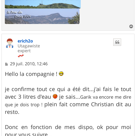
a
u
erich2o
t
Utagawiste
expert
M
29 juil. 2010, 12:46
e
s
Hello la compagnie !
s
a
g
je confirme tout ce qui a été dit...j'ai fais le tout
e
avec 3 litres d'eau
je sais...
Garik va encore me dire
plein fait comme Christian dit au
que je dois trop !
resto.
Donc en fonction de mes dispo, ok pour moi
pour vous suivre...