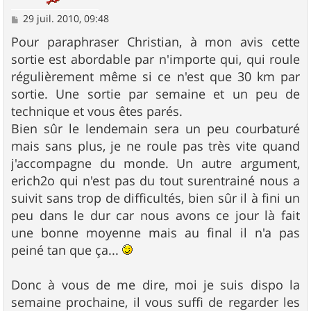
M
29 juil. 2010, 09:48
e
s
Pour paraphraser Christian, à mon avis cette
s
sortie est abordable par n'importe qui, qui roule
a
g
régulièrement même si ce n'est que 30 km par
e
sortie. Une sortie par semaine et un peu de
technique et vous êtes parés.
Bien sûr le lendemain sera un peu courbaturé
mais sans plus, je ne roule pas très vite quand
j'accompagne du monde. Un autre argument,
erich2o qui n'est pas du tout surentrainé nous a
suivit sans trop de difficultés, bien sûr il à fini un
peu dans le dur car nous avons ce jour là fait
une bonne moyenne mais au final il n'a pas
peiné tan que ça...
Donc à vous de me dire, moi je suis dispo la
semaine prochaine, il vous suffi de regarder les