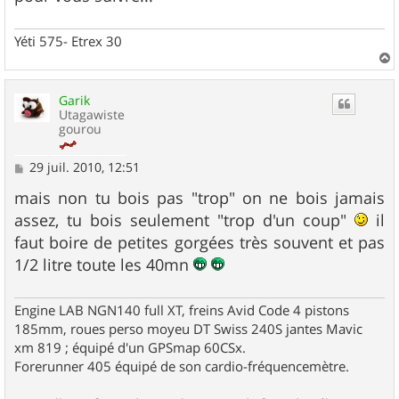
Yéti 575- Etrex 30
a
u
Garik
t
Utagawiste
gourou
M
29 juil. 2010, 12:51
e
s
mais non tu bois pas "trop" on ne bois jamais
s
assez, tu bois seulement "trop d'un coup"
il
a
g
faut boire de petites gorgées très souvent et pas
e
1/2 litre toute les 40mn
Engine LAB NGN140 full XT, freins Avid Code 4 pistons
185mm, roues perso moyeu DT Swiss 240S jantes Mavic
xm 819 ; équipé d'un GPSmap 60CSx.
Forerunner 405 équipé de son cardio-fréquencemètre.