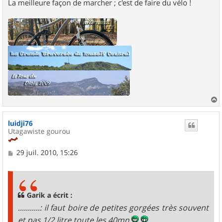
La meilleure façon de marcher ; c'est de faire du vélo !
a
u
luidji76
t
Utagawiste gourou
M
29 juil. 2010, 15:26
e
s
s
a
g
Garik a écrit :
e
...........: il faut boire de petites gorgées très souvent
et pas 1/2 litre toute les 40mn