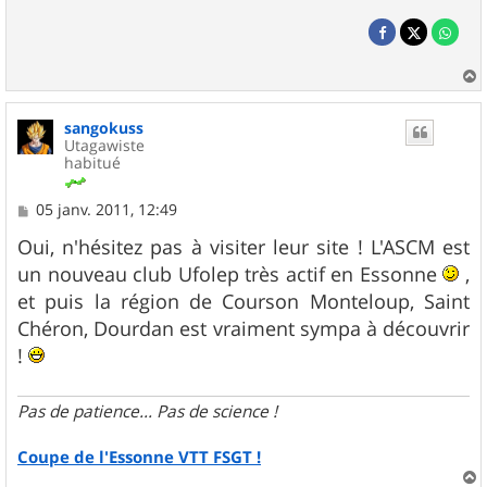
a
u
sangokuss
t
Utagawiste
habitué
M
05 janv. 2011, 12:49
e
s
Oui, n'hésitez pas à visiter leur site ! L'ASCM est
s
un nouveau club Ufolep très actif en Essonne
,
a
g
et puis la région de Courson Monteloup, Saint
e
Chéron, Dourdan est vraiment sympa à découvrir
!
Pas de patience... Pas de science !
Coupe de l'Essonne VTT FSGT !