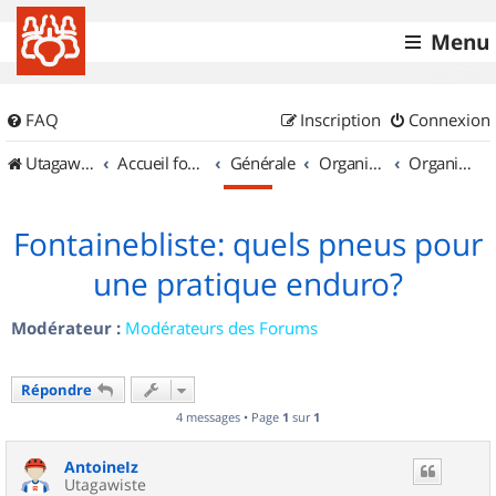
Menu
FAQ
Inscription
Connexion
UtagawaVTT (Randos VTT et VTTAE avec traces GPS)
Accueil forum
Générale
Organisation de sorties & Recherche de partenaires
Organisation de sorties en région Île de France
Fontainebliste: quels pneus pour
une pratique enduro?
Modérateur :
Modérateurs des Forums
Répondre
4 messages • Page
1
sur
1
AntoineIz
Utagawiste