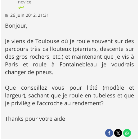
novice
M
26 juin 2012, 21:31
e
s
Bonjour,
s
a
g
Je viens de Toulouse où je roule souvent sur des
e
parcours très caillouteux (pierriers, descente sur
des gros rochers, etc.) et maintenant que je vis à
Paris et roule à Fontainebleau je voudrais
changer de pneus.
Que conseillez vous pour l'été (modèle et
largeur), sachant que je roule en tubeless et que
je privilégie l'accroche au rendement?
Thanks pour votre aide