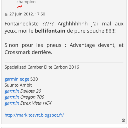
champion
M
27 juin 2012, 17:50
e
s
Fontainebliste ????? Arghhhhhhh j'ai mal aux
s
yeux, moi le
bellifontain
de pure souche !!!!!!!
a
g
e
Sinon pour les pneus : Advantage devant, et
Crossmark derrière.
Specialized Camber Elite Carbon 2016
garmin
edge
530
Suunto Ambit
garmin
Dakota 20
garmin
Oregon 700
garmin
Etrex Vista HCX
http://markitosvtt.blogspot.fr/
a