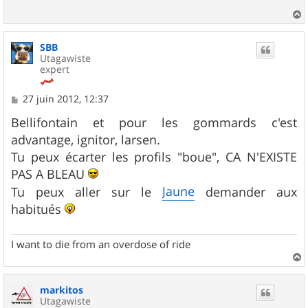
a
u
SBB
t
Utagawiste
expert
M
27 juin 2012, 12:37
e
s
Bellifontain et pour les gommards c'est
s
advantage, ignitor, larsen.
a
g
Tu peux écarter les profils "boue", CA N'EXISTE
e
PAS A BLEAU
Jaune
Tu peux aller sur le
demander aux
habitués
I want to die from an overdose of ride
a
u
markitos
t
Utagawiste