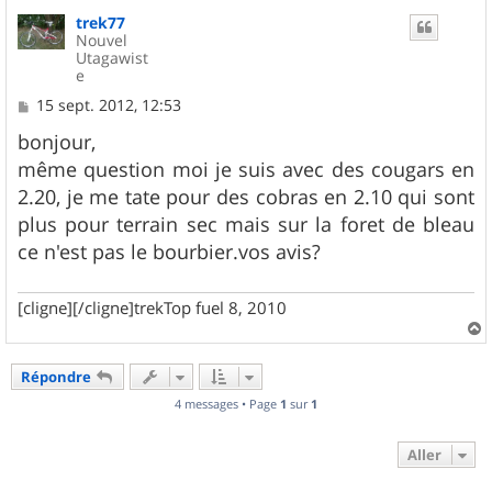
u
trek77
t
Nouvel
Utagawist
e
M
15 sept. 2012, 12:53
e
s
bonjour,
s
même question moi je suis avec des cougars en
a
g
2.20, je me tate pour des cobras en 2.10 qui sont
e
plus pour terrain sec mais sur la foret de bleau
ce n'est pas le bourbier.vos avis?
[cligne][/cligne]trekTop fuel 8, 2010
a
u
Répondre
t
4 messages • Page
1
sur
1
Aller