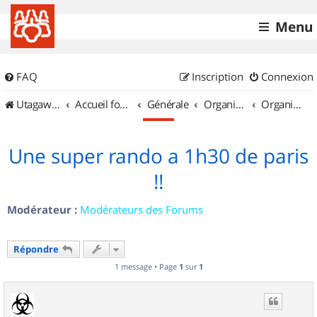
Menu
FAQ
Inscription
Connexion
UtagawaVTT (Randos VTT et VTTAE avec traces GPS)
Accueil forum
Générale
Organisation de sorties & Recherche de partenaires
Organisation de sorties en région Île de France
Une super rando a 1h30 de paris
!!
Modérateur :
Modérateurs des Forums
Répondre
1 message • Page
1
sur
1