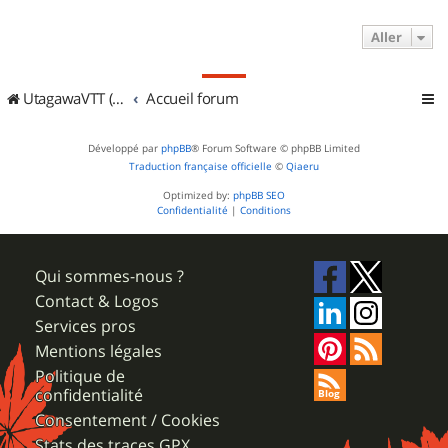
Aller
UtagawaVTT (Randos VTT et VTTAE avec traces GPS)
Accueil forum
Développé par
phpBB
® Forum Software © phpBB Limited
Traduction française officielle
©
Qiaeru
Optimized by:
phpBB SEO
Confidentialité
|
Conditions
Qui sommes-nous ?
Contact & Logos
Services pros
Mentions légales
Politique de
confidentialité
Consentement / Cookies
Stats des traces GPX