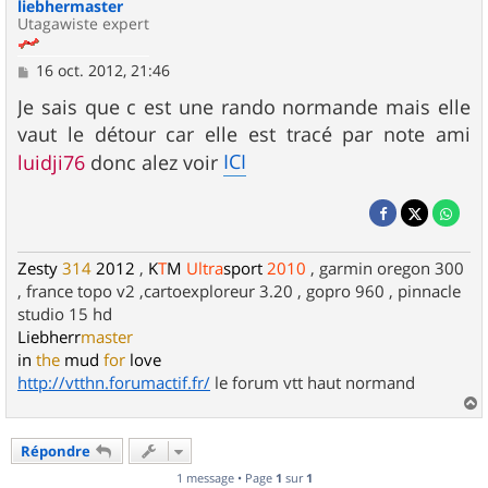
liebhermaster
Utagawiste expert
M
16 oct. 2012, 21:46
e
s
Je sais que c est une rando normande mais elle
s
vaut le détour car elle est tracé par note ami
a
g
ICI
luidji76
donc alez voir
e
Zesty
314
2012
,
K
T
M
Ultra
sport
2010
, garmin oregon 300
, france topo v2 ,cartoexploreur 3.20 , gopro 960 , pinnacle
studio 15 hd
Liebherr
master
in
the
mud
for
love
http://vtthn.forumactif.fr/
le forum vtt haut normand
a
u
Répondre
t
1 message • Page
1
sur
1