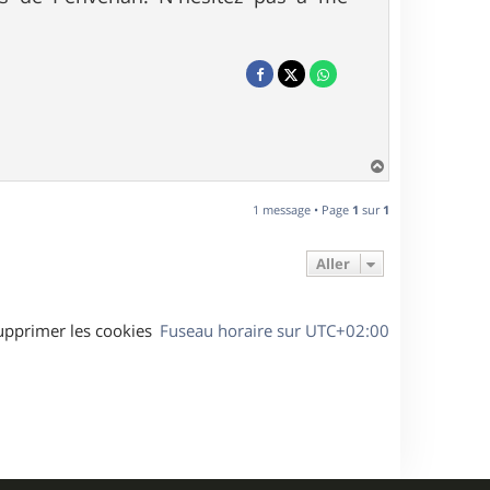
H
a
u
1 message • Page
1
sur
1
t
Aller
upprimer les cookies
Fuseau horaire sur
UTC+02:00