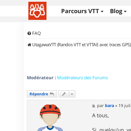
Parcours VTT
Blog
FAQ
UtagawaVTT (Randos VTT et VTTAE avec traces GPS)
Modérateur :
Modérateurs des Forums
Répondre
M
par
bara
»
19 jui
e
s
A tous,
s
a
g
Si quelqu'un v