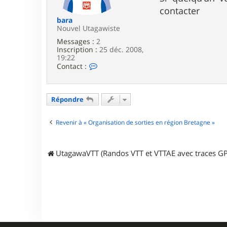
e
contacter
bara
Nouvel Utagawiste
Messages :
2
Inscription :
25 déc. 2008,
19:22
C
Contact :
o
n
t
a
Répondre
c
t
e
Revenir à « Organisation de sorties en région Bretagne »
r
b
a
UtagawaVTT (Randos VTT et VTTAE avec traces GP
r
a