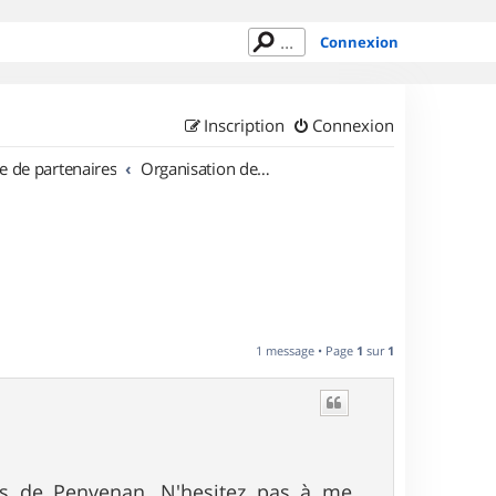
Connexion
Inscription
Connexion
e de partenaires
Organisation de sorties en région Bretagne
1 message • Page
1
sur
1
ns de Penvenan. N'hesitez pas à me