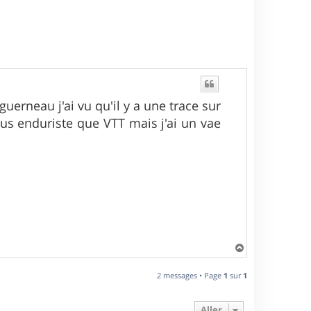
uerneau j'ai vu qu'il y a une trace sur
plus enduriste que VTT mais j'ai un vae
H
a
u
2 messages • Page
1
sur
1
t
Aller