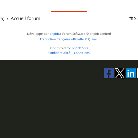
S)
Accueil forum
S
Développé par
phpBB
® Forum Software © phpBB Limited
Traduction française officielle
©
Qiaeru
Optimized by:
phpBB SEO
Confidentialité
|
Conditions