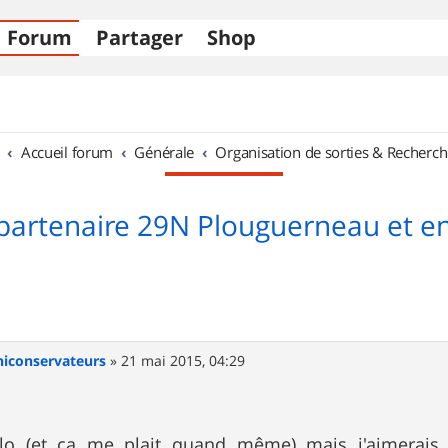
Forum
Partager
Shop
Accueil forum
Générale
Organisation de sorties & Recherch
partenaire 29N Plouguerneau et e
niconservateurs
»
21 mai 2015, 04:29
lo (et ça me plait quand même) mais j'aimerais 