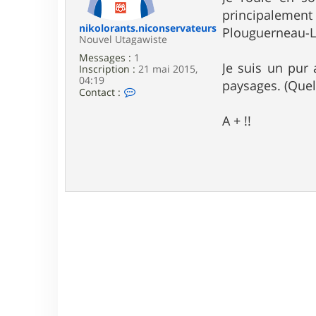
e
principalemen
nikolorants.niconservateurs
Plouguerneau-L
Nouvel Utagawiste
Messages :
1
Je suis un pur 
Inscription :
21 mai 2015,
04:19
paysages. (Quel
C
Contact :
o
n
A + !!
t
a
c
t
e
r
n
i
k
o
l
o
r
a
n
t
s