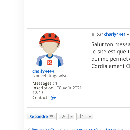
.
n
i
c
o
n
s
e
M
par
charly4444
r
e
v
s
Salut ton messag
a
s
le site est que 
t
a
e
g
qui me permet d
u
e
Cordialement Ch
r
s
charly4444
Nouvel Utagawiste
Messages :
1
Inscription :
08 août 2021,
12:49
C
Contact :
o
n
t
a
Répondre
c
t
e
Revenir à « Organisation de sorties en région Bretagne »