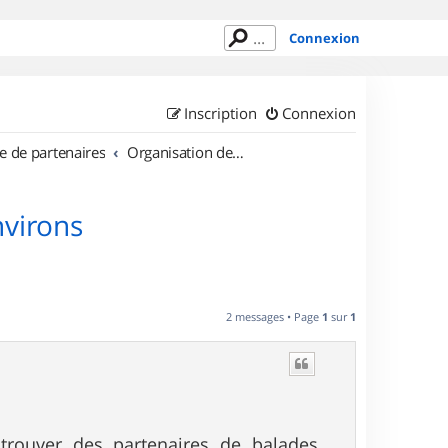
Connexion
Inscription
Connexion
e de partenaires
Organisation de sorties en région Bretagne
nvirons
2 messages • Page
1
sur
1
trouver des partenaires de balades