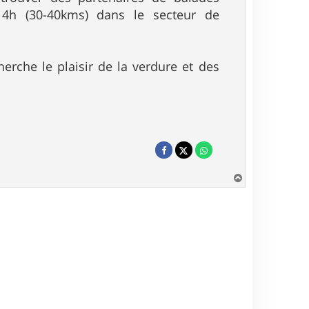
4h (30-40kms) dans le secteur de
erche le plaisir de la verdure et des
H
a
u
t