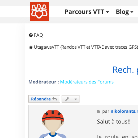
Parcours VTT
Blog
FAQ
UtagawaVTT (Randos VTT et VTTAE avec traces GPS)
Rech. 
Modérateur :
Modérateurs des Forums
Répondre
M
par
nikolorants.
e
s
Salut à tous!!
s
a
g
Je roule en so