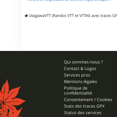
r
c
h
UtagawaVTT (Randos VTT et VTTAE avec traces GP
a
r
l
y
4
4
4
4
Qui sommes-nous ?
Contact & Logos
Services pros
Mentions légales
Politique de
confidentialité
Consentement / Cookies
Stats des traces GPX
Status des services