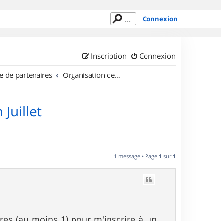
Connexion
Inscription
Connexion
e de partenaires
Organisation de sorties en région Bretagne
Juillet
1 message • Page
1
sur
1
aires (au moins 1) pour m'inscrire à un