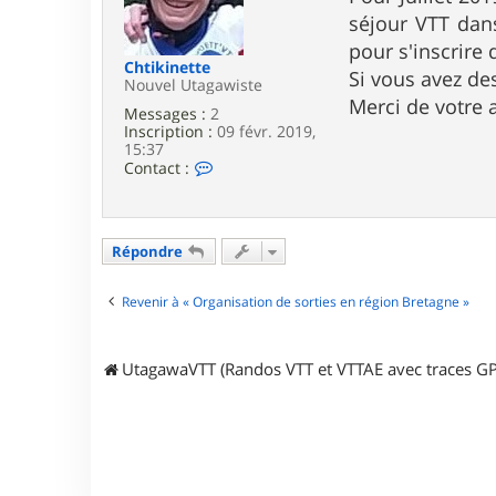
e
séjour VTT dan
pour s'inscrire
Chtikinette
Si vous avez de
Nouvel Utagawiste
Merci de votre 
Messages :
2
Inscription :
09 févr. 2019,
15:37
C
Contact :
o
n
t
a
Répondre
c
t
e
Revenir à « Organisation de sorties en région Bretagne »
r
C
h
t
UtagawaVTT (Randos VTT et VTTAE avec traces GP
i
k
i
n
e
t
t