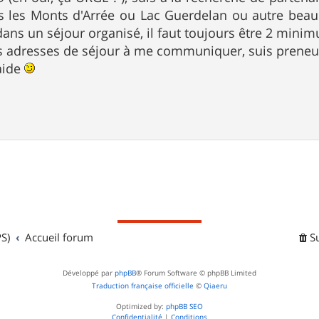
s les Monts d'Arrée ou Lac Guerdelan ou autre beau 
 dans un séjour organisé, il faut toujours être 2 mini
s adresses de séjour à me communiquer, suis preneus
aide
S)
Accueil forum
S
Développé par
phpBB
® Forum Software © phpBB Limited
Traduction française officielle
©
Qiaeru
Optimized by:
phpBB SEO
Confidentialité
|
Conditions