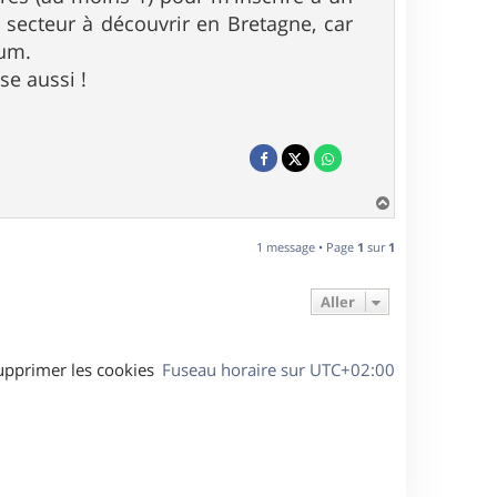
secteur à découvrir en Bretagne, car
mum.
e aussi !
H
a
u
1 message • Page
1
sur
1
t
Aller
upprimer les cookies
Fuseau horaire sur
UTC+02:00