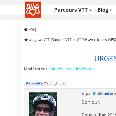
Parcours VTT
Blog
FAQ
UtagawaVTT (Randos VTT et VTTAE avec traces GPS)
URGENT
Modérateur :
Modérateurs des Forums
Répondre
M
par
Chtikinette
e
s
Bonjour,
s
a
g
Pour Juillet 20