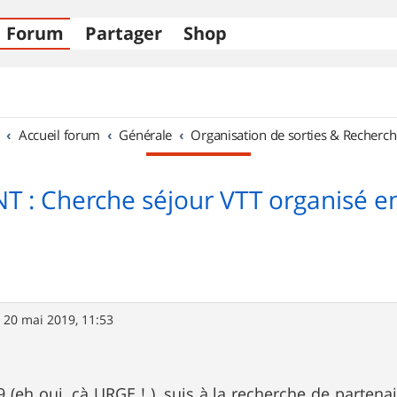
Forum
Partager
Shop
Accueil forum
Générale
Organisation de sorties & Recherch
 : Cherche séjour VTT organisé en 
»
20 mai 2019, 11:53
19 (eh oui, çà URGE ! ), suis à la recherche de parten