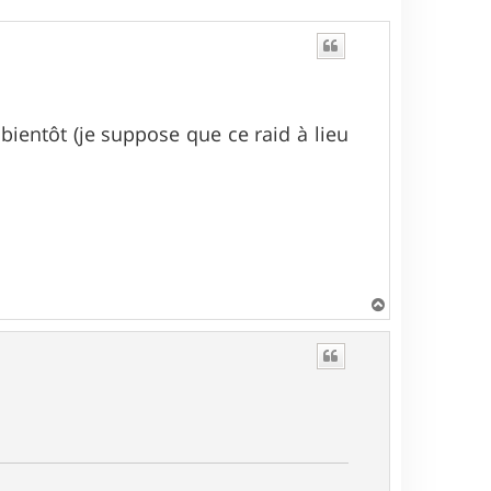
 bientôt (je suppose que ce raid à lieu
H
a
u
t