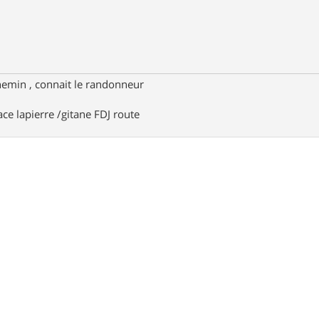
hemin , connait le randonneur
ace lapierre /gitane FDJ route