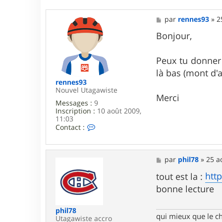
M
par
rennes93
»
2
e
s
Bonjour,
s
a
g
Peux tu donner p
e
là bas (mont d'a
rennes93
Nouvel Utagawiste
Merci
Messages :
9
Inscription :
10 août 2009,
11:03
C
Contact :
o
n
t
a
M
par
phil78
»
25 a
c
e
t
s
htt
tout est la :
e
s
bonne lecture
r
a
r
g
e
e
phil78
n
qui mieux que le c
Utagawiste accro
n