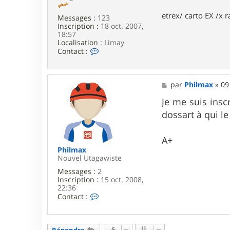
e
etrex/ carto EX /x r
s
Messages :
123
9
Inscription :
18 oct. 2007,
3
18:57
Localisation :
Limay
C
Contact :
o
n
t
a
M
par
Philmax
»
09
c
e
t
s
Je me suis insc
e
s
dossart à qui le
r
a
p
g
h
e
A+
i
l
Philmax
7
Nouvel Utagawiste
8
Messages :
2
Inscription :
15 oct. 2008,
22:36
C
Contact :
o
n
t
a
Répondre