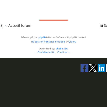
S)
Accueil forum
S
Développé par
phpBB
® Forum Software © phpBB Limited
Traduction française officielle
©
Qiaeru
Optimized by:
phpBB SEO
Confidentialité
|
Conditions