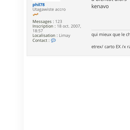
e
phil78
kenavo
Utagawiste accro
Messages :
123
Inscription :
18 oct. 2007,
18:57
qui mieux que le c
Localisation :
Limay
C
Contact :
o
etrex/ carto EX /x r
n
t
a
c
t
e
r
p
h
i
l
7
8