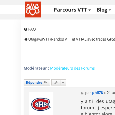
Parcours VTT
Blog
FAQ
UtagawaVTT (Randos VTT et VTTAE avec traces GPS)
Modérateur :
Modérateurs des Forums
Répondre
M
par
phil78
»
21 a
e
s
y a t il des uta
s
forum , j espere
a
g
a bientot alors