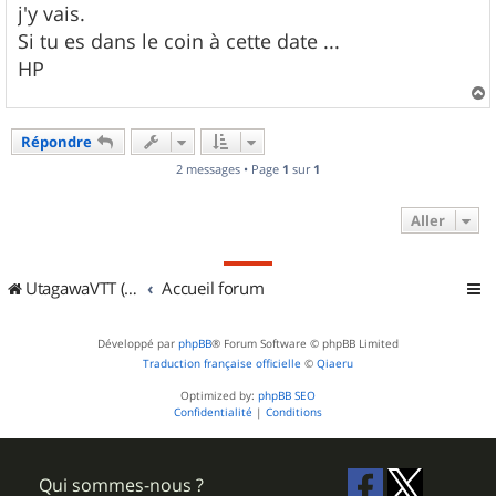
j'y vais.
Si tu es dans le coin à cette date ...
HP
a
u
Répondre
t
2 messages • Page
1
sur
1
Aller
UtagawaVTT (Randos VTT et VTTAE avec traces GPS)
Accueil forum
Développé par
phpBB
® Forum Software © phpBB Limited
Traduction française officielle
©
Qiaeru
Optimized by:
phpBB SEO
Confidentialité
|
Conditions
Qui sommes-nous ?