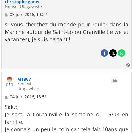
christophe.gonet
Nouvel Utagawiste
M
03 juin 2016, 10:22
e
s
si vous cherchez du monde pour rouler dans la
s
Manche autour de Saint-Lô ou Granville (le we et
a
g
vacances), je suis partant !
e
a
u
MTB67
t
Nouvel
Utagawiste
M
04 juin 2016, 13:51
e
s
Salut,
s
Je serai à Coutainville la semaine du 15/08 en
a
g
famille.
e
Je connais un peu le coin car cela fait 10ans que