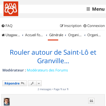
Menu
FAQ
Inscription
Connexion
UtagawaVTT (Randos VTT et VTTAE avec traces GPS)
Accueil forum
Générale
Organisation de sorties & Recherche de partenaires
Organisation de sorties en région Basse Normandie
Rouler autour de Saint-Lô et
Granville...
Modérateur :
Modérateurs des Forums
Répondre
2 messages • Page
1
sur
1