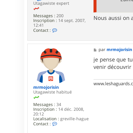
e
Utagawiste expert
y
Messages :
200
Nous aussi on a
Inscription :
14 sept. 2007,
12:41
C
Contact :
o
n
t
a
M
par
mrmojorisin
c
e
t
s
je pense que tu
e
s
venir découvrir 
r
a
b
g
i
e
g
www.leshaguards.
_
mrmojorisin
c
Utagawiste habitué
h
a
Messages :
34
m
Inscription :
14 déc. 2008,
20:12
Localisation :
greville-hague
C
Contact :
o
n