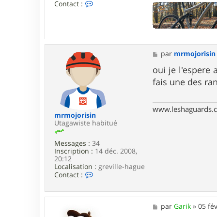
C
Contact :
o
n
t
a
c
t
M
par
mrmojorisin
e
e
r
s
oui je l'espere 
G
s
a
fais une des ra
a
r
g
i
e
k
www.leshaguards.
mrmojorisin
Utagawiste habitué
Messages :
34
Inscription :
14 déc. 2008,
20:12
Localisation :
greville-hague
C
Contact :
o
n
t
a
M
par
Garik
»
05 fév
c
e