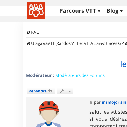
Parcours VTT
Blog
FAQ
UtagawaVTT (Randos VTT et VTTAE avec traces GPS)
l
Modérateur :
Modérateurs des Forums
Répondre
M
par
mrmojorisin
e
s
salut les vttistes
s
si vous désire
a
g
comportant tre