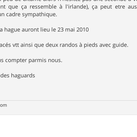
nt que ça ressemble à l'irlande), ça peut etre au
n cadre sympathique.
 la hague auront lieu le 23 mai 2010
racés vtt ainsi que deux randos à pieds avec guide.
us compter parmis nous.
b des haguards
com