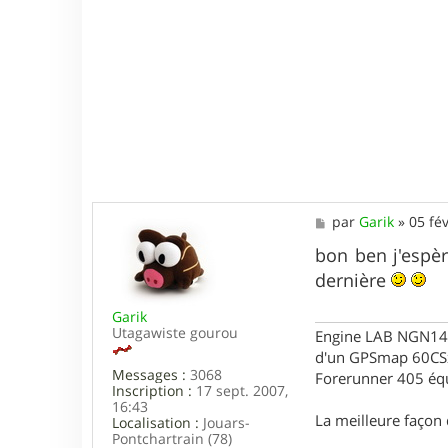
i
n
M
par
Garik
»
05 fév
e
s
bon ben j'espèr
s
dernière
a
g
Garik
e
Utagawiste gourou
Engine LAB NGN140 
d'un GPSmap 60CS
Messages :
3068
Forerunner 405 éq
Inscription :
17 sept. 2007,
16:43
La meilleure façon d
Localisation :
Jouars-
Pontchartrain (78)