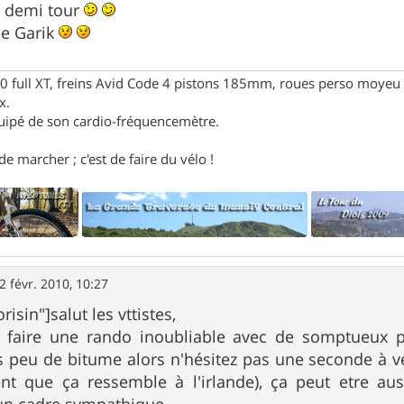
it demi tour
le Garik
full XT, freins Avid Code 4 pistons 185mm, roues perso moyeu 
x.
uipé de son cardio-fréquencemètre.
e marcher ; c'est de faire du vélo !
2 févr. 2010, 10:27
sin"]salut les vttistes,
z faire une rando inoubliable avec de somptueux p
s peu de bitume alors n'hésitez pas une seconde à v
nt que ça ressemble à l'irlande), ça peut etre au