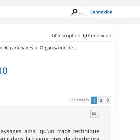
Connexion
Inscription
Connexion
e de partenaires
Organisation de sorties en région Basse Normandie
10
18 messages
1
2
Suivant
aysages ainsi qu'un tracé technique
enir dans la hague pres de cherbourg