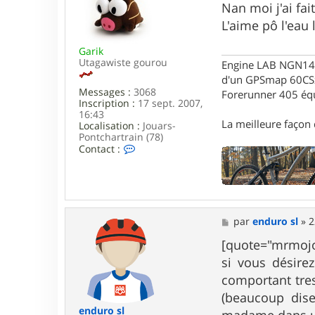
t
s
Nan moi j'ai fa
e
s
L'aime pô l'eau 
r
a
m
g
r
Garik
e
m
Utagawiste gourou
Engine LAB NGN140 
o
d'un GPSmap 60CS
j
Messages :
3068
Forerunner 405 éq
o
Inscription :
17 sept. 2007,
r
16:43
i
La meilleure façon d
Localisation :
Jouars-
s
Pontchartrain (78)
i
C
Contact :
n
o
n
t
a
c
t
M
par
enduro sl
»
2
e
e
r
s
[quote="mrmojori
G
s
a
si vous désire
a
r
g
comportant tre
i
e
k
(beaucoup dise
enduro sl