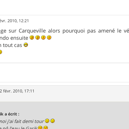
évr. 2010, 12:21
tage sur Carqueville alors pourquoi pas amené le v
rando ensuite
n tout cas
2 févr. 2010, 17:11
k a écrit :
oi j'ai fait demi tour
e pô l'eau le Garik