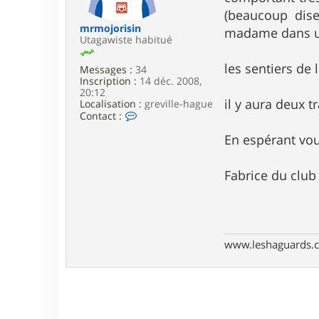
e
(beaucoup dise
mrmojorisin
madame dans u
Utagawiste habitué
les sentiers de
Messages :
34
Inscription :
14 déc. 2008,
20:12
il y aura deux t
Localisation :
greville-hague
C
Contact :
o
n
En espérant vo
t
a
c
Fabrice du clu
t
e
r
m
r
m
www.leshaguards.
o
j
o
r
i
s