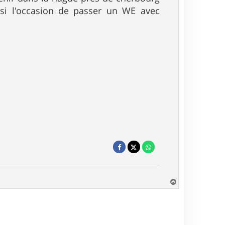
ssi l'occasion de passer un WE avec
H
a
u
t