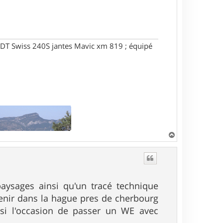
DT Swiss 240S jantes Mavic xm 819 ; équipé
H
a
u
t
aysages ainsi qu'un tracé technique
enir dans la hague pres de cherbourg
ssi l'occasion de passer un WE avec