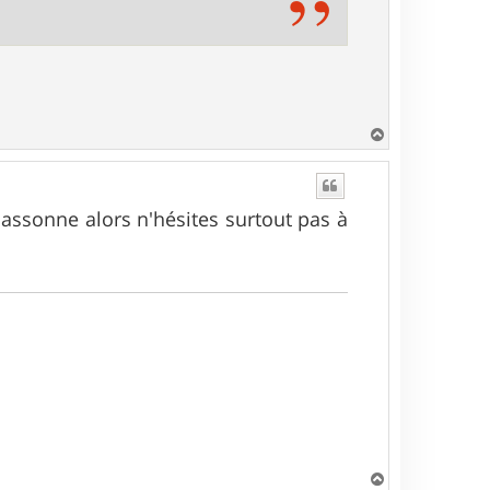
H
a
u
t
rcassonne alors n'hésites surtout pas à
H