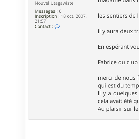
madame dans u
Nouvel Utagawiste
Messages :
6
les sentiers de
Inscription :
18 oct. 2007,
21:57
C
Contact :
il y aura deux t
o
n
t
a
En espérant vo
c
t
e
Fabrice du club
r
e
n
merci de nous f
d
qui est du temps
u
r
Il y a quelques
o
s
cela avait été 
l
Au plaisir sur 