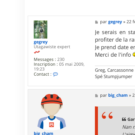
M
par
gegrey
»
22 f
e
s
Je serais en s
s
profiter de la 
a
gegrey
g
Je prend date e
Utagawiste expert
e
Merci de l'info
Messages :
230
Inscription :
05 mai 2009,
19:23
Greg, Carcassonne
C
Contact :
Spé Stumpjumper
o
n
t
a
M
par
big_cham
»
2
c
e
t
s
e
s
r
a
g
g
Gari
e
e
Nan m
g
r
big_cham
L'aim