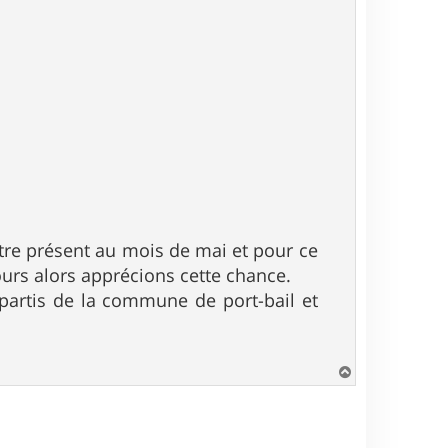
être présent au mois de mai et pour ce
jours alors apprécions cette chance.
is partis de la commune de port-bail et
H
a
u
t