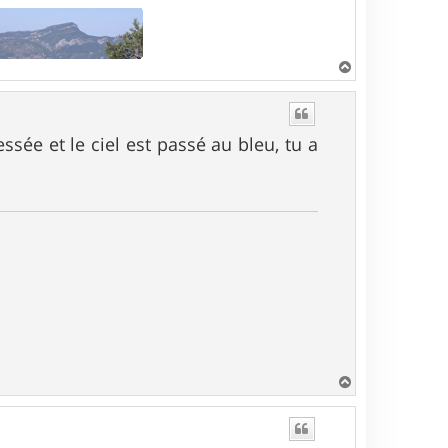
H
a
u
t
essée et le ciel est passé au bleu, tu a
H
a
u
t