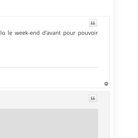
élo le week-end d'avant pour pouvoir
H
a
u
t