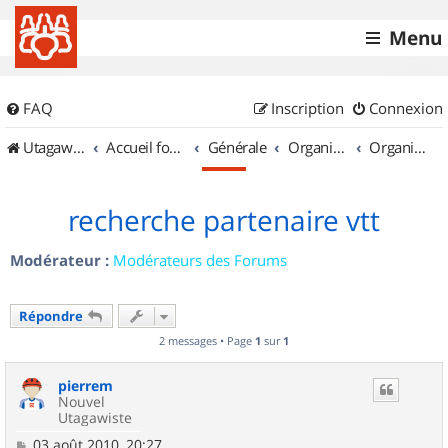
Menu
FAQ
Inscription
Connexion
UtagawaVTT (Randos VTT et VTTAE avec traces GPS)
Accueil forum
Générale
Organisation de sorties & Recherche de partenaires
Organisation de sorties en région Basse Normandie
recherche partenaire vtt
Modérateur :
Modérateurs des Forums
Répondre
2 messages • Page
1
sur
1
pierrem
Nouvel
Utagawiste
M
03 août 2010, 20:27