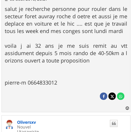
e
s
salut je recherche personne pour rouler dans le
s
secteur foret auvray roche d oetre et aussi je me
a
g
deplace en voiture et le hic .... est que je travail
e
tous les week end mes conges sont lundi mardi
voila j ai 32 ans je me suis remit au vtt
assidument depuis 5 mois rando de 40-50km a l
orizons ouvert a toute proposition
pierre-m 0664833012
a
u
Oliversxv
t
Nouvel
Utagawiste