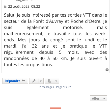
M
22 août 2023, 08:22
e
s
Salut! Je suis intéressé par tes sorties VTT dans le
s
secteur de la Forêt d'Auvray et Roche d'Oëtre. Je
a
g
suis également motorisé, mais
e
malheureusement, je travaille tous les week-
ends. Mes jours de congé sont le lundi et le
mardi. J'ai 32 ans et je pratique le VTT
régulièrement depuis 5 mois, avec des
randonnées de 40 à 50 km. Je suis ouvert à
toutes les propositions.
a
u
Répondre
t
2 messages • Page
1
sur
1
Aller