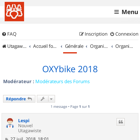
Menu
FAQ
Inscription
Connexion
UtagawaVTT (Randos VTT et VTTAE avec traces GPS)
Accueil forum
Générale
Organisation de sorties & Recherche de partenaires
Organisation de sorties en région Haute Normandie
OXYbike 2018
Modérateur :
Modérateurs des Forums
Répondre
1 message • Page
1
sur
1
Lespi
Nouvel
Utagawiste
M
27 juil. 2018, 18:01