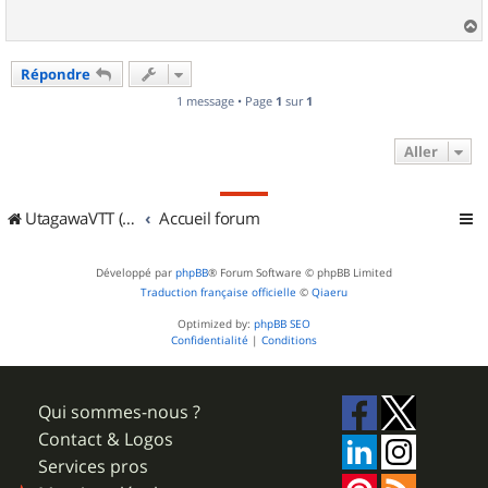
a
u
Répondre
t
1 message • Page
1
sur
1
Aller
UtagawaVTT (Randos VTT et VTTAE avec traces GPS)
Accueil forum
Développé par
phpBB
® Forum Software © phpBB Limited
Traduction française officielle
©
Qiaeru
Optimized by:
phpBB SEO
Confidentialité
|
Conditions
Qui sommes-nous ?
Contact & Logos
Services pros