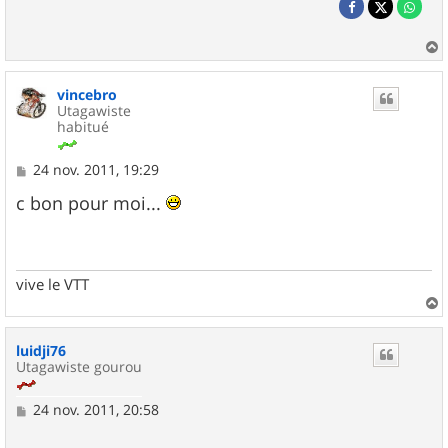
a
u
vincebro
t
Utagawiste
habitué
M
24 nov. 2011, 19:29
e
s
c bon pour moi...
s
a
g
e
vive le VTT
a
u
luidji76
t
Utagawiste gourou
M
24 nov. 2011, 20:58
e
s