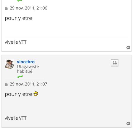
M
29 nov. 2011, 21:06
e
s
pour y etre
s
a
g
e
vive le VTT
a
u
vincebro
t
Utagawiste
habitué
M
29 nov. 2011, 21:07
e
s
pour y etre
s
a
g
e
vive le VTT
a
u