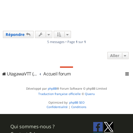
t
Répondre
5 messages • Page
1
sur
1
Aller
UtagawaVTT (Randos VTT et VTTAE avec traces GPS)
Accueil forum
Développé par
phpBB
® Forum Software © phpBB Limited
Traduction française officielle
©
Qiaeru
Optimized by:
phpBB SEO
Confidentialité
|
Conditions
Qui sommes-nous ?