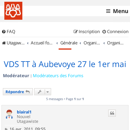
Menu
FAQ
Inscription
Connexion
UtagawaVTT (Randos VTT et VTTAE avec traces GPS)
Accueil forum
Générale
Organisation de sorties & Recherche de partenaires
Organisation de sorties en région Haute Normandie
VDS TT à Aubevoye 27 le 1er mai
Modérateur :
Modérateurs des Forums
Répondre
5 messages • Page
1
sur
1
blairal1
Nouvel
Utagawiste
M
16 avr. 2011, 09:55