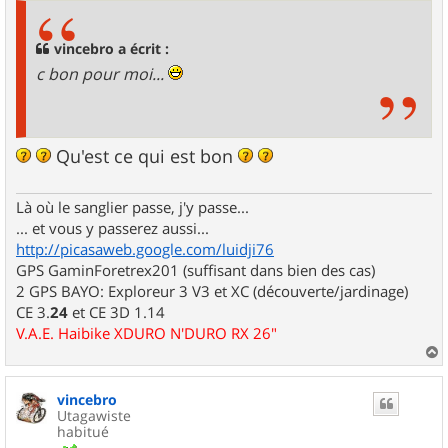
s
a
g
vincebro a écrit :
e
c bon pour moi...
Qu'est ce qui est bon
Là où le sanglier passe, j'y passe...
... et vous y passerez aussi...
http://picasaweb.google.com/luidji76
GPS GaminForetrex201 (suffisant dans bien des cas)
2 GPS BAYO: Exploreur 3 V3 et XC (découverte/jardinage)
CE 3.
24
et CE 3D 1.14
V.A.E. Haibike XDURO N'DURO RX 26"
a
u
vincebro
t
Utagawiste
habitué