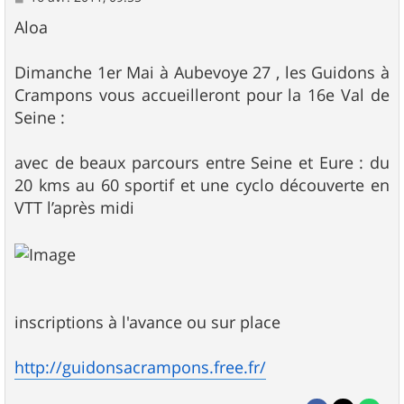
e
s
Aloa
s
a
g
Dimanche 1er Mai à Aubevoye 27 , les Guidons à
e
Crampons vous accueilleront pour la 16e Val de
Seine :
avec de beaux parcours entre Seine et Eure : du
20 kms au 60 sportif et une cyclo découverte en
VTT l’après midi
inscriptions à l'avance ou sur place
http://guidonsacrampons.free.fr/