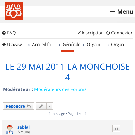
Menu
FAQ
Inscription
Connexion
UtagawaVTT (Randos VTT et VTTAE avec traces GPS)
Accueil forum
Générale
Organisation de sorties & Recherche de partenaires
Organisation de sorties en région Haute Normandie
LE 29 MAI 2011 LA MONCHOISE
4
Modérateur :
Modérateurs des Forums
Répondre
1 message • Page
1
sur
1
seblal
Nouvel