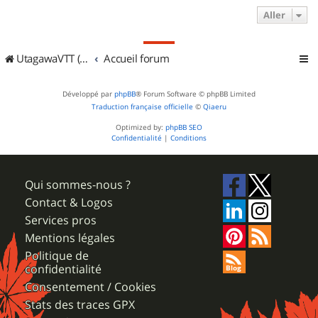
Aller
UtagawaVTT (Randos VTT et VTTAE avec traces GPS)
Accueil forum
Développé par
phpBB
® Forum Software © phpBB Limited
Traduction française officielle
©
Qiaeru
Optimized by:
phpBB SEO
Confidentialité
|
Conditions
Qui sommes-nous ?
Contact & Logos
Services pros
Mentions légales
Politique de
confidentialité
Consentement / Cookies
Stats des traces GPX