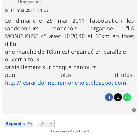
Utagawiste
M
11 mai 2011, 11:08
e
s
Le dimanche 29 mai 2011 l'association les
s
randonneurs monchois organise "LA
a
g
MONCHOISE 4" avec 10,20,40 et 60km en foret
e
d'Eu
une marche de 10km est organisé en parallele
ouvert a tous
ravitaillement sur chaque parcours
pour plus d'infos:
http://lesrandonneursmonchois.blogspot.com
a
u
Répondre
t
1 message • Page
1
sur
1