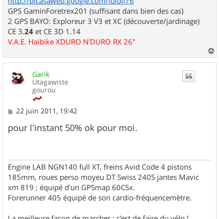
http://picasaweb.google.com/luidji76
GPS GaminForetrex201 (suffisant dans bien des cas)
2 GPS BAYO: Exploreur 3 V3 et XC (découverte/jardinage)
CE 3.
24
et CE 3D 1.14
V.A.E. Haibike XDURO N'DURO RX 26"
a
u
Garik
t
Utagawiste
gourou
M
22 juin 2011, 19:42
e
s
pour l'instant 50% ok pour moi.
s
a
g
e
Engine LAB NGN140 full XT, freins Avid Code 4 pistons
185mm, roues perso moyeu DT Swiss 240S jantes Mavic
xm 819 ; équipé d'un GPSmap 60CSx.
Forerunner 405 équipé de son cardio-fréquencemètre.
La meilleure façon de marcher ; c'est de faire du vélo !