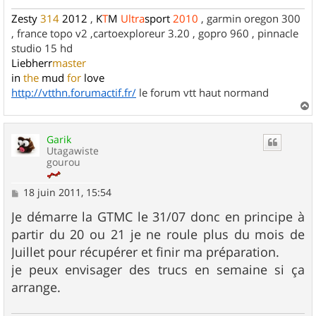
Zesty
314
2012
,
K
T
M
Ultra
sport
2010
, garmin oregon 300
, france topo v2 ,cartoexploreur 3.20 , gopro 960 , pinnacle
studio 15 hd
Liebherr
master
in
the
mud
for
love
http://vtthn.forumactif.fr/
le forum vtt haut normand
a
u
Garik
t
Utagawiste
gourou
M
18 juin 2011, 15:54
e
s
Je démarre la GTMC le 31/07 donc en principe à
s
partir du 20 ou 21 je ne roule plus du mois de
a
g
Juillet pour récupérer et finir ma préparation.
e
je peux envisager des trucs en semaine si ça
arrange.