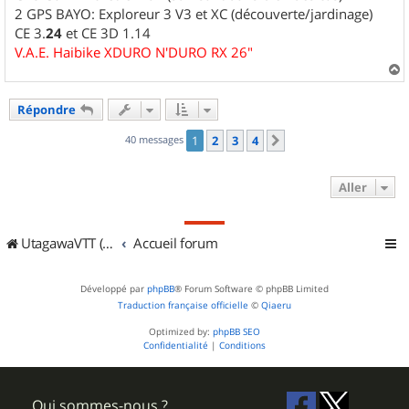
2 GPS BAYO: Exploreur 3 V3 et XC (découverte/jardinage)
CE 3.
24
et CE 3D 1.14
V.A.E. Haibike XDURO N'DURO RX 26"
a
u
Répondre
t
40 messages
1
2
3
4
Suivant
Aller
UtagawaVTT (Randos VTT et VTTAE avec traces GPS)
Accueil forum
Développé par
phpBB
® Forum Software © phpBB Limited
Traduction française officielle
©
Qiaeru
Optimized by:
phpBB SEO
Confidentialité
|
Conditions
Qui sommes-nous ?