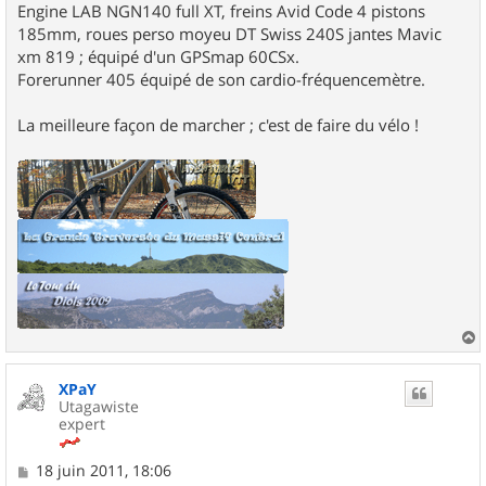
Engine LAB NGN140 full XT, freins Avid Code 4 pistons
185mm, roues perso moyeu DT Swiss 240S jantes Mavic
xm 819 ; équipé d'un GPSmap 60CSx.
Forerunner 405 équipé de son cardio-fréquencemètre.
La meilleure façon de marcher ; c'est de faire du vélo !
a
u
XPaY
t
Utagawiste
expert
M
18 juin 2011, 18:06