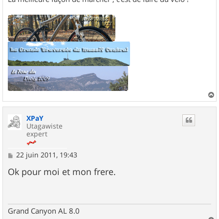
a
u
XPaY
t
Utagawiste
expert
M
22 juin 2011, 19:43
e
s
Ok pour moi et mon frere.
s
a
g
e
Grand Canyon AL 8.0