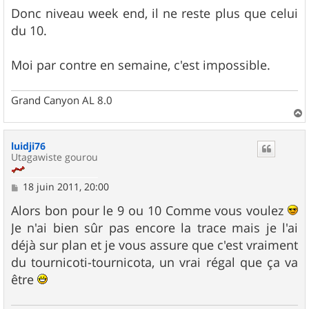
e
s
Donc niveau week end, il ne reste plus que celui
s
du 10.
a
g
e
Moi par contre en semaine, c'est impossible.
Grand Canyon AL 8.0
a
u
luidji76
t
Utagawiste gourou
M
18 juin 2011, 20:00
e
s
Alors bon pour le 9 ou 10 Comme vous voulez
s
Je n'ai bien sûr pas encore la trace mais je l'ai
a
g
déjà sur plan et je vous assure que c'est vraiment
e
du tournicoti-tournicota, un vrai régal que ça va
être