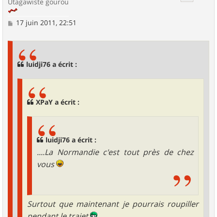
Utagawiste gourou
M
17 juin 2011, 22:51
e
s
s
a
g
luidji76 a écrit :
e
XPaY a écrit :
luidji76 a écrit :
....La Normandie c'est tout près de chez
vous
Surtout que maintenant je pourrais roupiller
pendant le trajet