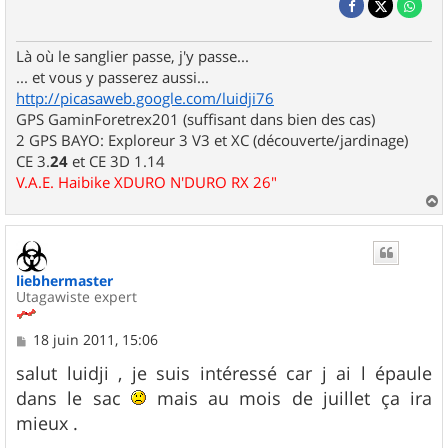
Là où le sanglier passe, j'y passe...
... et vous y passerez aussi...
http://picasaweb.google.com/luidji76
GPS GaminForetrex201 (suffisant dans bien des cas)
2 GPS BAYO: Exploreur 3 V3 et XC (découverte/jardinage)
CE 3.
24
et CE 3D 1.14
V.A.E. Haibike XDURO N'DURO RX 26"
a
u
t
liebhermaster
Utagawiste expert
M
18 juin 2011, 15:06
e
s
salut luidji , je suis intéressé car j ai l épaule
s
dans le sac
mais au mois de juillet ça ira
a
g
mieux .
e