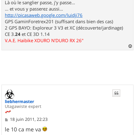
Là où le sanglier passe, j'y passe...
... et vous y passerez aussi...
http://picasaweb.google.com/luidji76
GPS GaminForetrex201 (suffisant dans bien des cas)
2 GPS BAYO: Exploreur 3 V3 et XC (découverte/jardinage)
CE 3.
24
et CE 3D 1.14
V.A.E. Haibike XDURO N'DURO RX 26"
a
u
t
liebhermaster
Utagawiste expert
M
18 juin 2011, 22:23
e
s
le 10 ca me va
s