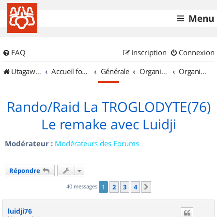
Menu
FAQ
Inscription
Connexion
UtagawaVTT (Randos VTT et VTTAE avec traces GPS)
Accueil forum
Générale
Organisation de sorties & Recherche de partenaires
Organisation de sorties en région Haute Normandie
Rando/Raid La TROGLODYTE(76)
Le remake avec Luidji
Modérateur :
Modérateurs des Forums
Répondre
40 messages
1
2
3
4
Suivant
luidji76