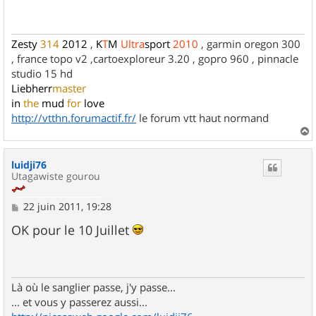
a
g
e
Zesty
314
2012
,
K
T
M
Ultra
sport
2010
, garmin oregon 300
, france topo v2 ,cartoexploreur 3.20 , gopro 960 , pinnacle
studio 15 hd
Liebherr
master
in
the
mud
for
love
http://vtthn.forumactif.fr/
le forum vtt haut normand
a
u
luidji76
t
Utagawiste gourou
M
22 juin 2011, 19:28
e
s
OK pour le 10 Juillet
s
a
g
e
Là où le sanglier passe, j'y passe...
... et vous y passerez aussi...