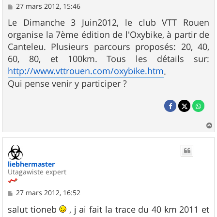
M
27 mars 2012, 15:46
e
s
Le Dimanche 3 Juin2012, le club VTT Rouen
s
organise la 7ème édition de l'Oxybike, à partir de
a
g
Canteleu. Plusieurs parcours proposés: 20, 40,
e
60, 80, et 100km. Tous les détails sur:
http://www.vttrouen.com/oxybike.htm
.
Qui pense venir y participer ?
a
u
t
liebhermaster
Utagawiste expert
M
27 mars 2012, 16:52
e
s
salut tioneb
, j ai fait la trace du 40 km 2011 et
s