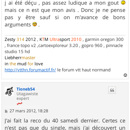
j ai été déçu , pas assez ludique a mon gout
a
g
mais ce n est que mon avis . Donc je ne pense
e
pas y être sauf si on m'avance de bons
arguments
.
Zesty
314
2012
,
K
T
M
Ultra
sport
2010
, garmin oregon 300
, france topo v2 ,cartoexploreur 3.20 , gopro 960 , pinnacle
studio 15 hd
Liebherr
master
in
the
mud
for
love
http://vtthn.forumactif.fr/
le forum vtt haut normand
a
u
Tioneb54
t
Utagawiste
expert
M
27 mars 2012, 18:28
e
s
J'ai fait la reco du 40 samedi dernier. Certes ce
s
n'est pas que du single, mais j'ai découvert un
a