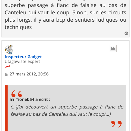
g
superbe passage à flanc de falaise au bas de
e
Canteleu qui vaut le coup. Sinon, sur les circuits
plus longs, il y aura bcp de sentiers ludiques ou
techniques
a
u
t
Inspecteur Gadget
Utagawiste expert
M
27 mars 2012, 20:56
e
s
s
a
g
Tioneb54 a écrit :
e
(...)j'ai découvert un superbe passage à flanc de
falaise au bas de Canteleu qui vaut le coup(...)