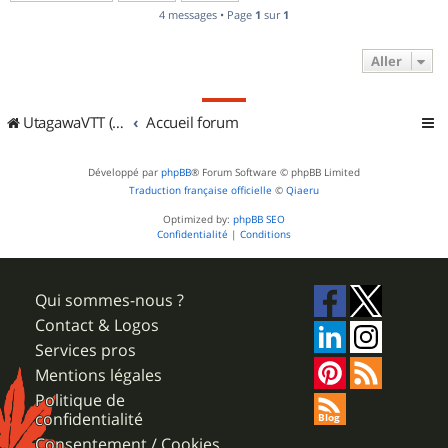
4 messages • Page
1
sur
1
Aller
UtagawaVTT (Randos VTT et VTTAE avec traces GPS)
Accueil forum
Développé par
phpBB
® Forum Software © phpBB Limited
Traduction française officielle
©
Qiaeru
Optimized by:
phpBB SEO
Confidentialité
|
Conditions
Qui sommes-nous ?
Contact & Logos
Services pros
Mentions légales
Politique de
confidentialité
Consentement / Cookies