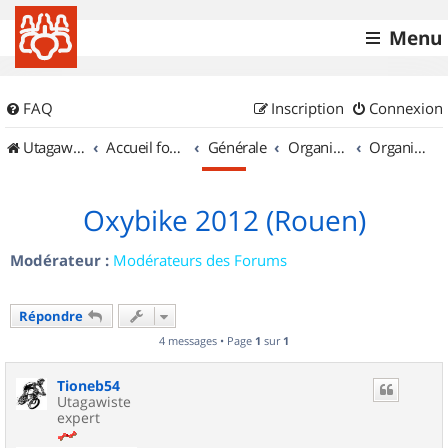
Menu
FAQ
Inscription
Connexion
UtagawaVTT (Randos VTT et VTTAE avec traces GPS)
Accueil forum
Générale
Organisation de sorties & Recherche de partenaires
Organisation de sorties en région Haute Normandie
Oxybike 2012 (Rouen)
Modérateur :
Modérateurs des Forums
Répondre
4 messages • Page
1
sur
1
Tioneb54
Utagawiste
expert