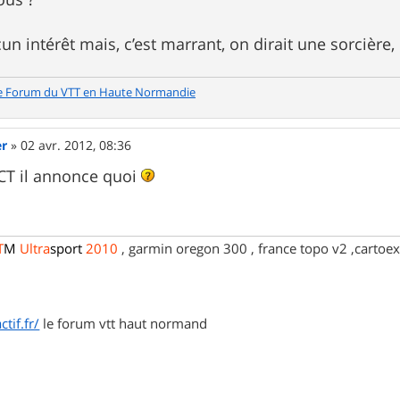
cun intérêt mais, c’est marrant, on dirait une sorcière, 
e Forum du VTT en Haute Normandie
er
»
02 avr. 2012, 08:36
FCT il annonce quoi
T
M
Ultra
sport
2010
, garmin oregon 300 , france topo v2 ,cartoex
tif.fr/
le forum vtt haut normand