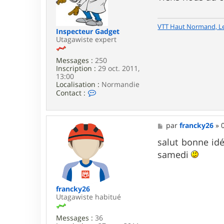
g
e
VTT Haut Normand, L
Inspecteur Gadget
Utagawiste expert
Messages :
250
Inscription :
29 oct. 2011,
13:00
Localisation :
Normandie
C
Contact :
o
n
t
a
M
par
francky26
»
c
e
t
s
salut bonne id
e
s
samedi
r
a
I
g
n
e
s
p
francky26
e
Utagawiste habitué
c
t
Messages :
36
e