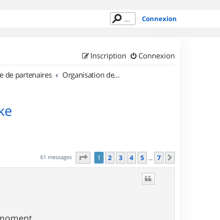
Connexion
Inscription
Connexion
e de partenaires
Organisation de sorties en région Haute Normandie
ke
Page
1
sur
7
61 messages
1
2
3
4
5
7
Suivant
…
 moment...