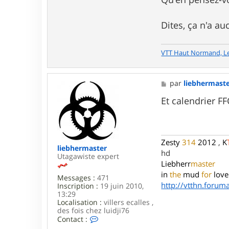
o
n
t
Dites, ça n'a au
a
c
t
e
VTT Haut Normand, L
r
I
n
M
par
liebhermast
s
e
p
s
Et calendrier F
e
s
c
a
t
g
e
e
u
r
Zesty
314
2012
,
K
liebhermaster
G
hd
Utagawiste expert
a
Liebherr
master
d
g
in
the
mud
for
love
Messages :
471
e
http://vtthn.forumac
Inscription :
19 juin 2010,
t
13:29
Localisation :
villers ecalles ,
des fois chez luidji76
C
Contact :
o