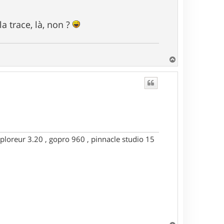
la trace, là, non ?
H
a
u
t
ploreur 3.20 , gopro 960 , pinnacle studio 15