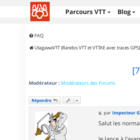
Parcours VTT
Blog
FAQ
UtagawaVTT (Randos VTT et VTTAE avec traces GPS)
[
Modérateur :
Modérateurs des Forums
Répondre
M
par
Inspecteur 
e
s
Salut les norma
s
a
g
Je lance à l'ava