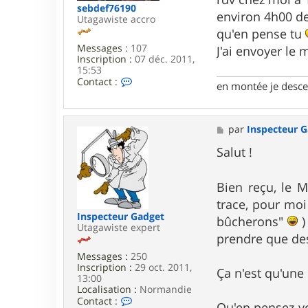
e
sebdef76190
environ 4h00 de
Utagawiste accro
qu'en pense tu
Messages :
107
J'ai envoyer le
Inscription :
07 déc. 2011,
15:53
C
Contact :
en montée je descen
o
n
t
a
M
par
Inspecteur 
c
e
t
s
Salut !
e
s
r
a
s
g
Bien reçu, le 
e
e
b
trace, pour moi
d
Inspecteur Gadget
bûcherons"
)
e
Utagawiste expert
f
prendre que de
7
Messages :
250
6
Inscription :
29 oct. 2011,
1
Ça n'est qu'une
13:00
9
Localisation :
Normandie
0
C
Contact :
Qu'en pensez-v