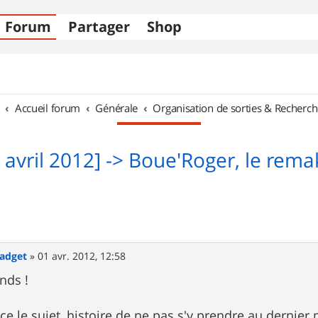
Forum
Partager
Shop
Accueil forum
Générale
Organisation de sorties & Recherch
7 avril 2012] -> Boue'Roger, le rema
Gadget
»
01 avr. 2012, 12:58
nds !
nce le sujet, histoire de ne pas s'y prendre au dernier