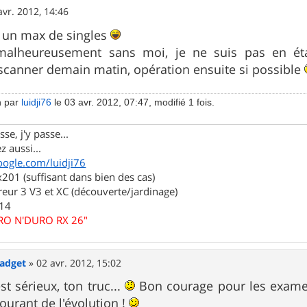
avr. 2012, 14:46
a un max de singles
malheureusement sans moi, je ne suis pas en é
scanner demain matin, opération ensuite si possible
n par
luidji76
le 03 avr. 2012, 07:47, modifié 1 fois.
se, j'y passe...
z aussi...
oogle.com/luidji76
01 (suffisant dans bien des cas)
eur 3 V3 et XC (découverte/jardinage)
.14
URO N'DURO RX 26"
Gadget
»
02 avr. 2012, 15:02
t sérieux, ton truc...
Bon courage pour les examens
ourant de l'évolution !