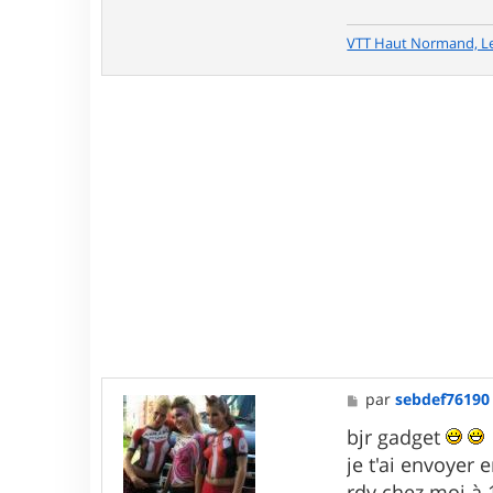
r
G
a
VTT Haut Normand, L
d
g
e
t
M
par
sebdef76190
e
s
bjr gadget
s
je t'ai envoyer
a
g
rdv chez moi à 