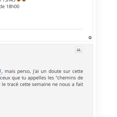
 de 18h00
H
a
u
t
1
, mais perso, j'ai un doute sur cette
, ceux que tu appelles les "chemins de
t le tracé cette semaine ne nous a fait