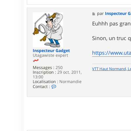
n
t
a
M
par
Inspecteur 
c
e
t
s
Euhhh pas grand c
e
s
r
a
l
g
Sinon, un truc 
i
e
e
b
Inspecteur Gadget
https://www.ut
h
Utagawiste expert
e
r
Messages :
250
m
VTT Haut Normand, L
Inscription :
29 oct. 2011,
a
13:00
s
Localisation :
Normandie
t
C
Contact :
e
o
r
n
t
a
c
t
e
r
I