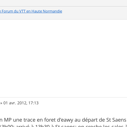
e Forum du VTT en Haute Normandie
»
01 avr. 2012, 17:13
 en MP une trace en foret d'eawy au départ de St Saen
13h00; arrivé à 13h30 à St saens; on croche les cales