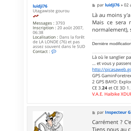
n
M
par
luidji76
»
02 
luidji76
s
e
Utagawiste gourou
p
s
Là au moins y'
e
s
c
Mais ce sera 
Messages :
3793
a
t
Inscription :
20 août 2007,
g
normalement), 
e
06:38
e
u
Localisation :
Dans la forêt
r
de LA LONDE (76) et pas
G
Dernière modificatio
assez souvent dans le SUD
a
C
Contact :
d
o
Là où le sanglier pas
g
n
e
... et vous y passere
t
t
http://picasaweb.g
a
c
GPS GaminForetrex2
t
2 GPS BAYO: Explor
e
CE 3.
24
et CE 3D 1
r
l
V.A.E. Haibike XD
u
i
d
j
M
par
Inspecteur 
i
e
7
s
Carrément ? C'es
6
s
Tiens nous au c
a