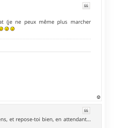
tat (je ne peux même plus marcher
H
a
u
t
, et repose-toi bien, en attendant...