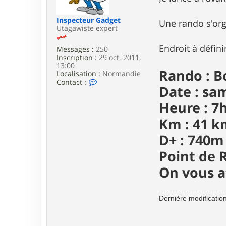
e
Inspecteur Gadget
Une rando s'org
Utagawiste expert
Endroit à défini
Messages :
250
Inscription :
29 oct. 2011,
13:00
Rando : B
Localisation :
Normandie
C
Contact :
Date : sam
o
n
Heure : 7
t
a
Km : 41 k
c
t
D+ : 740m
e
r
Point de 
I
n
On vous at
s
p
e
c
Dernière modificatio
t
e
u