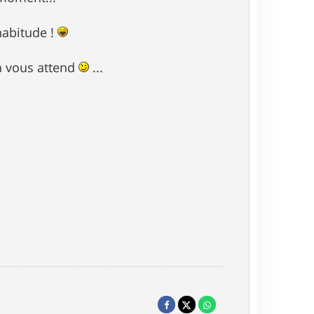
habitude !
On vous attend
...