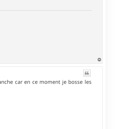
H
a
u
t
manche car en ce moment je bosse les