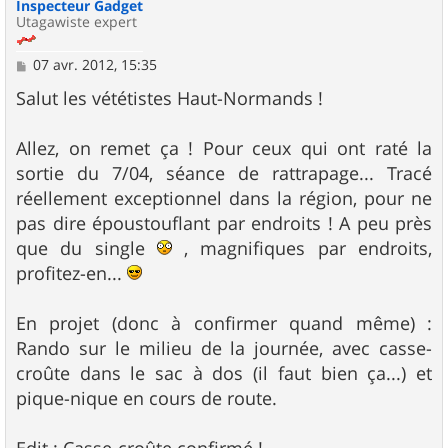
Inspecteur Gadget
Utagawiste expert
M
07 avr. 2012, 15:35
e
s
Salut les vététistes Haut-Normands !
s
a
g
Allez, on remet ça ! Pour ceux qui ont raté la
e
sortie du 7/04, séance de rattrapage... Tracé
réellement exceptionnel dans la région, pour ne
pas dire époustouflant par endroits ! A peu près
que du single
, magnifiques par endroits,
profitez-en...
En projet (donc à confirmer quand même) :
Rando sur le milieu de la journée, avec casse-
croûte dans le sac à dos (il faut bien ça...) et
pique-nique en cours de route.