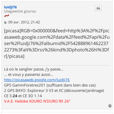
u
luidji76
t
Utagawiste gourou
M
09 avr. 2012, 21:42
e
s
[picasa]RGB=0x000000&feed=http%3A%2F%2Fpic
s
asaweb.google.com%2Fdata%2Ffeed%2Fapi%2Fu
a
g
ser%2Fluidji76%2Falbumid%2F542888961462237
e
2273%3Falt%3Drss%26kind%3Dphoto%26hl%3Df
r[/picasa]
Là où le sanglier passe, j'y passe...
... et vous y passerez aussi...
http://picasaweb.google.com/luidji76
GPS GaminForetrex201 (suffisant dans bien des cas)
2 GPS BAYO: Exploreur 3 V3 et XC (découverte/jardinage)
CE 3.
24
et CE 3D 1.14
V.A.E. Haibike XDURO N'DURO RX 26"
a
u