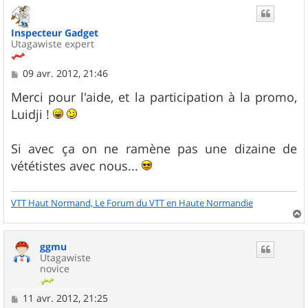
t
Inspecteur Gadget
Utagawiste expert
M
09 avr. 2012, 21:46
e
s
Merci pour l'aide, et la participation à la promo,
s
Luidji !
a
g
e
Si avec ça on ne ramène pas une dizaine de
vététistes avec nous...
VTT Haut Normand, Le Forum du VTT en Haute Normandie
a
u
ggmu
t
Utagawiste
novice
M
11 avr. 2012, 21:25