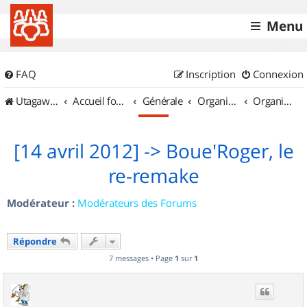
Menu
FAQ
Inscription
Connexion
UtagawaVTT (Randos VTT et VTTAE avec traces GPS)
Accueil forum
Générale
Organisation de sorties & Recherche de partenaires
Organisation de sorties en région Haute Normandie
[14 avril 2012] -> Boue'Roger, le
re-remake
Modérateur :
Modérateurs des Forums
Répondre
7 messages • Page
1
sur
1