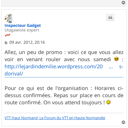
a
u
t
Inspecteur Gadget
Utagawiste expert
M
09 avr. 2012, 20:16
e
s
Allez, un peu de promo : voici ce que vous allez
s
voir en venant rouler avec nous samedi
:
a
g
http://lejardindemilie.wordpress.com/20 ... s-
e
dorival/
Pour ce qui est de l'organisation : Horaires ci-
dessus confirmées. Repas sur place en cours de
route confirmé. On vous attend toujours !
VTT Haut Normand, Le Forum du VTT en Haute Normandie
a