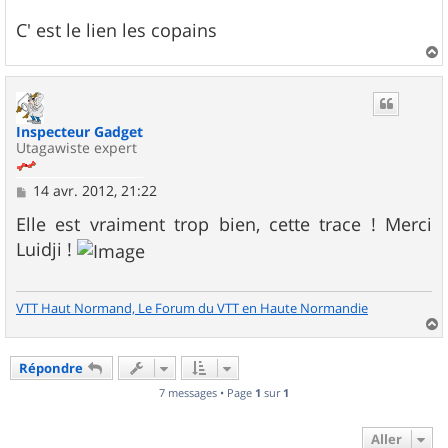
e
C' est le lien les copains
a
u
t
Inspecteur Gadget
Utagawiste expert
M
14 avr. 2012, 21:22
e
s
Elle est vraiment trop bien, cette trace ! Merci
s
Luidji !
a
g
e
VTT Haut Normand, Le Forum du VTT en Haute Normandie
a
u
Répondre
t
7 messages • Page
1
sur
1
Aller