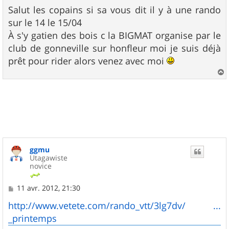
e
s
Salut les copains si sa vous dit il y à une rando
s
sur le 14 le 15/04
a
g
À s'y gatien des bois c la BIGMAT organise par le
e
club de gonneville sur honfleur moi je suis déjà
prêt pour rider alors venez avec moi
a
u
t
ggmu
Utagawiste
novice
M
11 avr. 2012, 21:30
e
s
http://www.vetete.com/rando_vtt/3lg7dv/ ...
s
_printemps
a
g