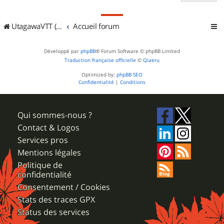
UtagawaVTT (Randos VTT et VTTAE avec traces GPS)
Accueil forum
Développé par
phpBB
® Forum Software © phpBB Limited
Traduction française officielle
©
Qiaeru
Optimized by:
phpBB SEO
Confidentialité
|
Conditions
Qui sommes-nous ?
Contact & Logos
Services pros
Mentions légales
Politique de
confidentialité
Consentement / Cookies
Stats des traces GPX
Status des services