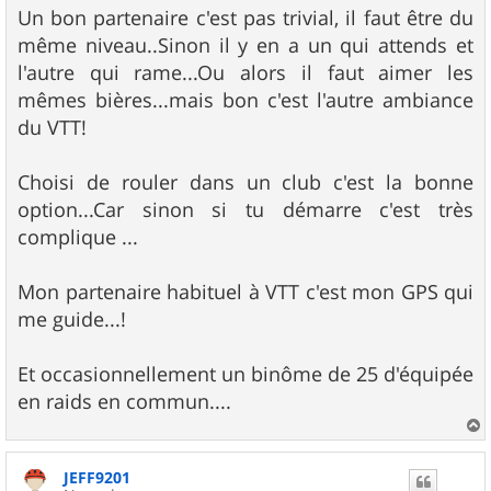
s
Un bon partenaire c'est pas trivial, il faut être du
s
même niveau..Sinon il y en a un qui attends et
a
g
l'autre qui rame...Ou alors il faut aimer les
e
mêmes bières...mais bon c'est l'autre ambiance
du VTT!
Choisi de rouler dans un club c'est la bonne
option...Car sinon si tu démarre c'est très
complique ...
Mon partenaire habituel à VTT c'est mon GPS qui
me guide...!
Et occasionnellement un binôme de 25 d'équipée
en raids en commun....
a
u
JEFF9201
t