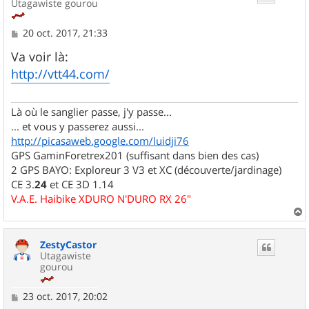
Utagawiste gourou
M
20 oct. 2017, 21:33
e
s
Va voir là:
s
http://vtt44.com/
a
g
e
Là où le sanglier passe, j'y passe...
... et vous y passerez aussi...
http://picasaweb.google.com/luidji76
GPS GaminForetrex201 (suffisant dans bien des cas)
2 GPS BAYO: Exploreur 3 V3 et XC (découverte/jardinage)
CE 3.
24
et CE 3D 1.14
V.A.E. Haibike XDURO N'DURO RX 26"
a
u
ZestyCastor
t
Utagawiste
gourou
M
23 oct. 2017, 20:02
e