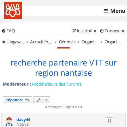
Menu
FAQ
Inscription
Connexion
UtagawaVTT (Randos VTT et VTTAE avec traces GPS)
Accueil forum
Générale
Organisation de sorties & Recherche de partenaires
Organisation de sorties en région Pays de la Loire
recherche partenaire VTT sur
region nantaise
Modérateur :
Modérateurs des Forums
Répondre
4 messages • Page
1
sur
1
davy44
Nouvel