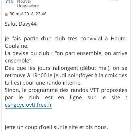
Nouvel
Utagawiste
M
30 mai 2018, 22:46
e
s
Salut Davy44,
s
a
g
je fais partie d'un club très convivial à Haute-
e
Goulaine.
La devise du club : "on part ensemble, on arrive
ensemble".
Dès que les jours rallongent (début mai), on se
retrouve à 19h00 le jeudi soir (foyer à la croix des
tailles) pour une rando interne.
Sinon, le programme des randos VTT proposées
par le club est en ligne sur le site :
eshgcyclovtt.free.fr
Jette un coup d'oeil sur le site et dis nous.