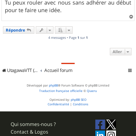
Tu peux rouler avec nous sans adhérer au début
pour te faire une idée.
a
u
Répondre
t
4 messages • Page
1
sur
1
Aller
UtagawaVTT (Randos VTT et VTTAE avec traces GPS)
Accueil forum
Développé par
phpBB
® Forum Software © phpBB Limited
Traduction française officielle
©
Qiaeru
Optimized by:
phpBB SEO
Confidentialité
|
Conditions
Qui sommes-nous ?
Contact & Logos