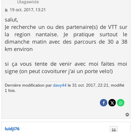
Utagawiste
M
19 oct. 2017, 13:21
e
s
salut,
s
Je recherche un ou des partenaire(s) de VTT sur
a
g
la region nantaise. Je pratique surtout le
e
dimanche matin avec des parcours de 30 a 38
km environ
si ça vous tente de venir avec moi faites moi
signe (on peut covoiturer j'ai un porte velo!)
Dernière modification par
davy44
le 31 oct. 2017, 22:21, modifié
1 fois.
a
u
luidji76
t