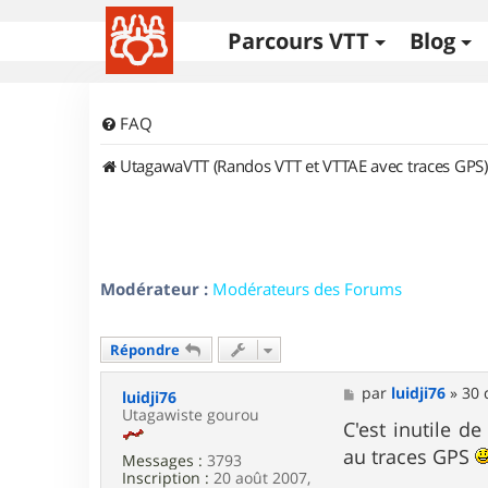
Parcours VTT
Blog
FAQ
UtagawaVTT (Randos VTT et VTTAE avec traces GPS)
Modérateur :
Modérateurs des Forums
Répondre
M
par
luidji76
»
30 
luidji76
e
Utagawiste gourou
s
C'est inutile d
s
au traces GPS
Messages :
3793
a
Inscription :
20 août 2007,
g