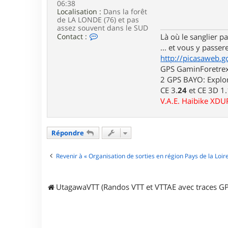
06:38
e
Localisation :
Dans la forêt
de LA LONDE (76) et pas
assez souvent dans le SUD
C
Contact :
Là où le sanglier pas
o
... et vous y passere
n
http://picasaweb.g
t
a
GPS GaminForetrex2
c
2 GPS BAYO: Explor
t
CE 3.
24
et CE 3D 1
e
r
V.A.E. Haibike XD
l
u
i
d
Répondre
j
i
Revenir à « Organisation de sorties en région Pays de la Loir
7
6
UtagawaVTT (Randos VTT et VTTAE avec traces GP