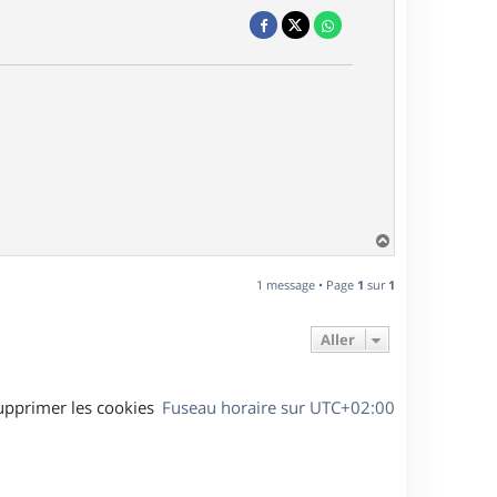
H
a
u
1 message • Page
1
sur
1
t
Aller
upprimer les cookies
Fuseau horaire sur
UTC+02:00