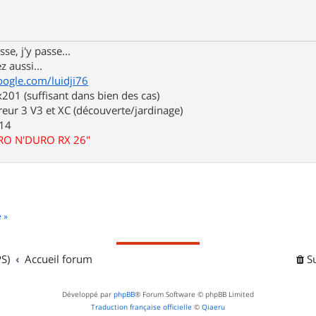
se, j'y passe...
z aussi...
oogle.com/luidji76
01 (suffisant dans bien des cas)
eur 3 V3 et XC (découverte/jardinage)
.14
URO N'DURO RX 26"
e »
S)
Accueil forum
S
Développé par
phpBB
® Forum Software © phpBB Limited
Traduction française officielle
©
Qiaeru