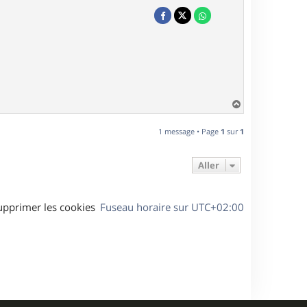
H
a
u
1 message • Page
1
sur
1
t
Aller
upprimer les cookies
Fuseau horaire sur
UTC+02:00