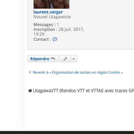
e
laurent.verger
Nouvel Utagawiste
Messages :
1
Inscription :
28 juil. 2017,
19:29
C
Contact :
o
n
t
a
Répondre
c
t
e
Revenir à « Organisation de sorties en région Centre »
r
l
a
UtagawaVTT (Randos VTT et VTTAE avec traces GP
u
r
e
n
t
.
v
e
r