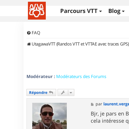
Parcours VTT
Blog
FAQ
UtagawaVTT (Randos VTT et VTTAE avec traces GPS)
Modérateur :
Modérateurs des Forums
Répondre
M
par
laurent.verg
e
s
Bjr, je pars en 
s
cela intéresse 
a
g