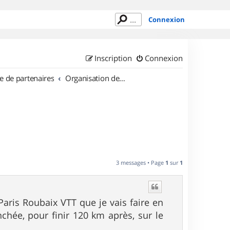
Connexion
Inscription
Connexion
e de partenaires
Organisation de sorties en région Nord Pas de Calais
3 messages • Page
1
sur
1
Paris Roubaix VTT que je vais faire en
hée, pour finir 120 km après, sur le