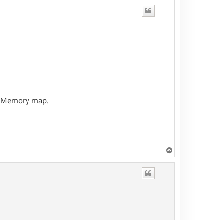
- Memory map.
H
a
u
t