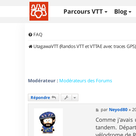
Parcours VTT
Blog
FAQ
UtagawaVTT (Randos VTT et VTTAE avec traces GPS)
Modérateur :
Modérateurs des Forums
Répondre
M
par
Neyod80
»
2
e
s
Comme j'avais u
s
tandem. Départ
a
g
vélodrome de R