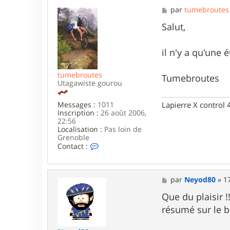
M
par
tumebroutes
e
s
Salut,
s
a
g
il n'y a qu'une
e
tumebroutes
Tumebroutes
Utagawiste gourou
Lapierre X control
Messages :
1011
Inscription :
26 août 2006,
22:56
Localisation :
Pas loin de
Grenoble
C
Contact :
o
n
t
a
M
par
Neyod80
»
1
c
e
t
s
Que du plaisir 
e
s
résumé sur le bl
r
a
t
g
u
e