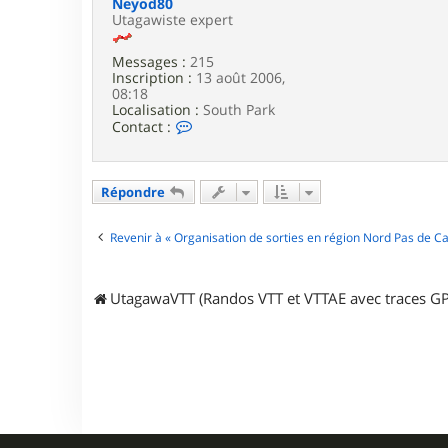
Neyod80
m
Utagawiste expert
e
b
r
Messages :
215
o
Inscription :
13 août 2006,
u
08:18
t
Localisation :
South Park
e
C
Contact :
s
o
n
t
a
Répondre
c
t
e
Revenir à « Organisation de sorties en région Nord Pas de Ca
r
N
e
UtagawaVTT (Randos VTT et VTTAE avec traces GP
y
o
d
8
0