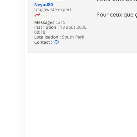
e
Neyod80
Utagawiste expert
Pour ceux que ça
Messages :
215
Inscription :
13 août 2006,
08:18
Localisation :
South Park
C
Contact :
o
n
t
a
c
t
e
r
N
e
y
o
d
8
0