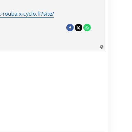
-roubaix-cyclo.fr/site/
H
a
u
t