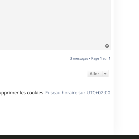
H
a
u
3 messages • Page
1
sur
1
t
Aller
upprimer les cookies
Fuseau horaire sur
UTC+02:00