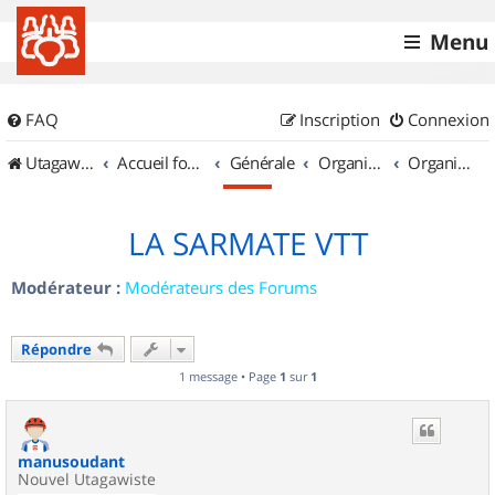
Menu
FAQ
Inscription
Connexion
UtagawaVTT (Randos VTT et VTTAE avec traces GPS)
Accueil forum
Générale
Organisation de sorties & Recherche de partenaires
Organisation de sorties en région Champagne Ardenne
LA SARMATE VTT
Modérateur :
Modérateurs des Forums
Répondre
1 message • Page
1
sur
1
manusoudant
Nouvel Utagawiste