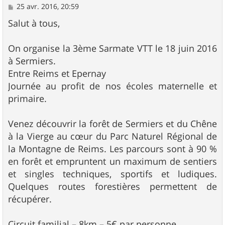
M
25 avr. 2016, 20:59
e
s
Salut à tous,
s
a
g
On organise la 3ème Sarmate VTT le 18 juin 2016
e
à Sermiers.
Entre Reims et Epernay
Journée au profit de nos écoles maternelle et
primaire.
Venez découvrir la forêt de Sermiers et du Chêne
à la Vierge au cœur du Parc Naturel Régional de
la Montagne de Reims. Les parcours sont à 90 %
en forêt et empruntent un maximum de sentiers
et singles techniques, sportifs et ludiques.
Quelques routes forestières permettent de
récupérer.
Circuit familial – 8km – 5€ par personne