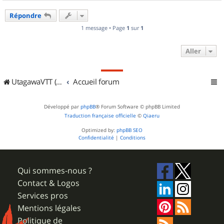
a
u
Répondre
t
1 message • Page
1
sur
1
Aller
UtagawaVTT (Randos VTT et VTTAE avec traces GPS)
Accueil forum
Développé par
phpBB
® Forum Software © phpBB Limited
Traduction française officielle
©
Qiaeru
Optimized by:
phpBB SEO
Confidentialité
|
Conditions
Qui sommes-nous ?
Contact & Logos
Services pros
Mentions légales
Politique de